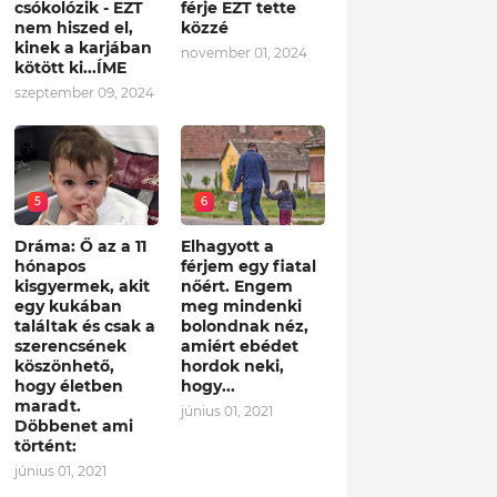
csókolózik - EZT
férje EZT tette
nem hiszed el,
közzé
kinek a karjában
november 01, 2024
kötött ki...ÍME
szeptember 09, 2024
5
6
Dráma: Ő az a 11
Elhagyott a
hónapos
férjem egy fiatal
kisgyermek, akit
nőért. Engem
egy kukában
meg mindenki
találtak és csak a
bolondnak néz,
szerencsének
amiért ebédet
köszönhető,
hordok neki,
hogy életben
hogy...
maradt.
június 01, 2021
Döbbenet ami
történt:
június 01, 2021