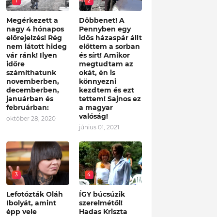
1
2
Megérkezett a
Döbbenet! A
nagy 4 hónapos
Pennyben egy
előrejelzés! Rég
idős házaspár állt
nem látott hideg
előttem a sorban
vár ránk! Ilyen
és sírt! Amikor
időre
megtudtam az
számíthatunk
okát, én is
novemberben,
könnyezni
decemberben,
kezdtem és ezt
januárban és
tettem! Sajnos ez
februárban:
a magyar
valóság!
október 28, 2020
június 01, 2021
3
4
Lefotózták Oláh
ÍGY búcsúzik
Ibolyát, amint
szerelmétől!
épp vele
Hadas Kriszta