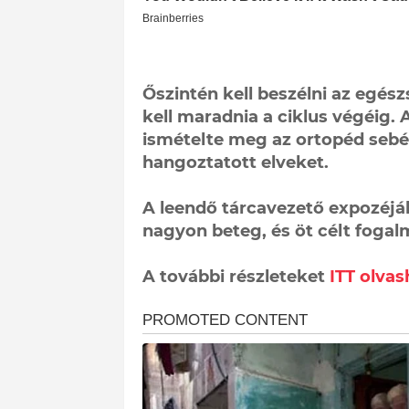
Őszintén kell beszélni az egés
kell maradnia a ciklus végéig. A 
ismételte meg az ortopéd seb
hangoztatott elveket.
A leendő tárcavezető expozéj
nagyon beteg, és öt célt foga
A további részleteket
ITT olvas