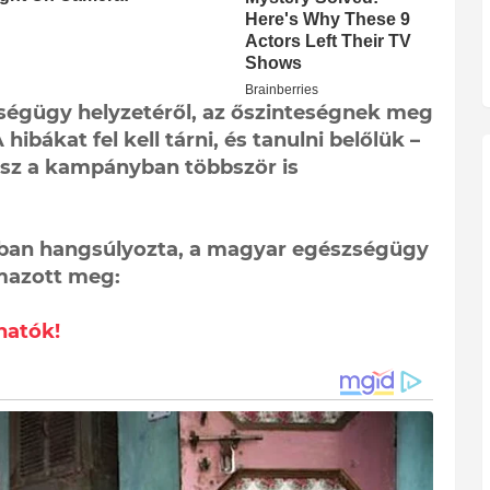
zségügy helyzetéről, az őszinteségnek meg
hibákat fel kell tárni, és tanulni belőlük –
ész a kampányban többször is
ában hangsúlyozta, a magyar egészségügy
lmazott meg:
hatók!