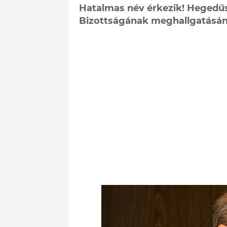
Hatalmas név érkezik! Hegedű
Bizottságának meghallgatásán j