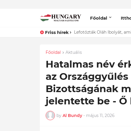
Főoldal
Itth
Friss hírek
Lefotózták Oláh Ibolyát, ami
Főoldal
Aktuális
Hatalmas név ér
az Országgyűlés
Bizottságának m
jelentette be - Ő
by
Al Bundy
-
május 11, 2026