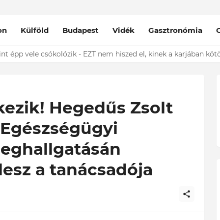
on
Külföld
Budapest
Vidék
Gasztronómia
nt épp vele csókolózik - EZT nem hiszed el, kinek a karjában kötöt
kezik! Hegedűs Zsolt
 Egészségügyi
eghallgatásán
 lesz a tanácsadója