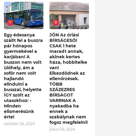
7
8
Egy édesanya
JÖN Az óriási
szállt fel a buszra
BÍRSÁGESŐ!
pár hónapos
CSAK 1 hete
gyermekével a
maradt annak,
karjában! A
akinek kertes
buszon nem volt
háza, hobbitelke
ülőhely, ám a
van!
sofőr nem volt
Elkezdődnek az
hajlandó
ellenőrzések.
elindulni a
TÖBB
busszal, helyette
SZÁZEZRES
ÍGY szólt az
BÍRSÁGOT
utasokhoz: -
VARRNAK A
Minden
nyakadba ha
elismerésünk
ennek a
érte!
szabálynak nem
fogsz megfelelni!
október 28, 2020
július 05, 2024