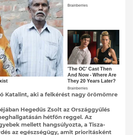
 Katalint, aki a felkérést nagy örömömre
ozéjában Hegedűs Zsolt az Országgyűlés
eghallgatásán hétfőn reggel. Az
gyebek mellett hangsúlyozta, a Tisza-
és az egészségügy, amit prioritásként