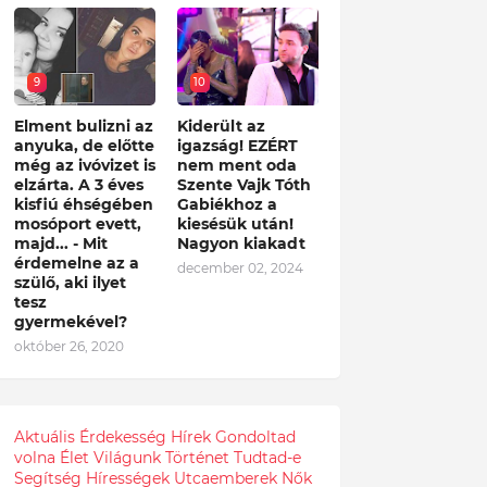
9
10
Elment bulizni az
Kiderült az
anyuka, de előtte
igazság! EZÉRT
még az ivóvizet is
nem ment oda
elzárta. A 3 éves
Szente Vajk Tóth
kisfiú éhségében
Gabiékhoz a
mosóport evett,
kiesésük után!
majd... - Mit
Nagyon kiakadt
érdemelne az a
december 02, 2024
szülő, aki ilyet
tesz
gyermekével?
október 26, 2020
Aktuális
Érdekesség
Hírek
Gondoltad
volna
Élet
Világunk
Történet
Tudtad-e
Segítség
Hírességek
Utcaemberek
Nők