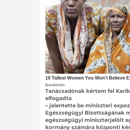
Tanácsadónak kértem fel Karikó
elfogadta
– jelentette be miniszteri exp
Egészségügyi Bizottságának m
egészségügyi miniszterjelölt e
kormány számára központi kérd