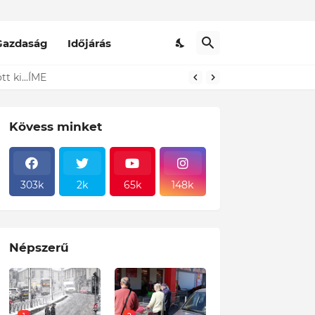
Gazdaság
Időjárás
t ki...ÍME
Kövess minket
303k
2k
65k
148k
Népszerű