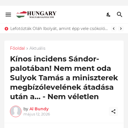
Lefotózták Oláh Ibolyát, amint épp vele csókolózik - EZT nem hiszed el, kinek a karjában kötött ki...ÍME
Főoldal
Aktuális
Kínos incidens Sándor-
palotában! Nem ment oda
Sulyok Tamás a miniszterek
megbízólevelének átadása
után a... - Nem véletlen
by
Al Bundy
május 12, 2026