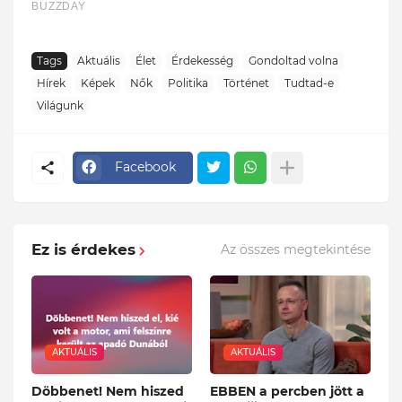
Tags
Aktuális
Élet
Érdekesség
Gondoltad volna
Hírek
Képek
Nők
Politika
Történet
Tudtad-e
Világunk
Facebook
Ez is érdekes
Az összes megtekintése
AKTUÁLIS
AKTUÁLIS
Döbbenet! Nem hiszed
EBBEN a percben jött a