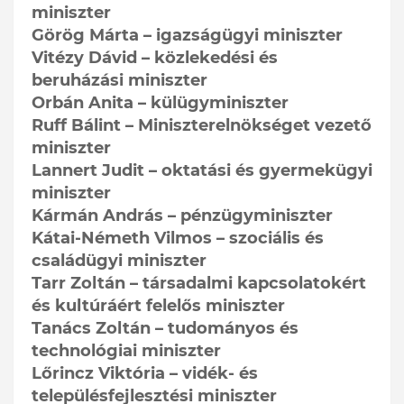
miniszter
Görög Márta – igazságügyi miniszter
Vitézy Dávid – közlekedési és
beruházási miniszter
Orbán Anita – külügyminiszter
Ruff Bálint – Miniszterelnökséget vezető
miniszter
Lannert Judit – oktatási és gyermekügyi
miniszter
Kármán András – pénzügyminiszter
Kátai-Németh Vilmos – szociális és
családügyi miniszter
Tarr Zoltán – társadalmi kapcsolatokért
és kultúráért felelős miniszter
Tanács Zoltán – tudományos és
technológiai miniszter
Lőrincz Viktória – vidék- és
településfejlesztési miniszter