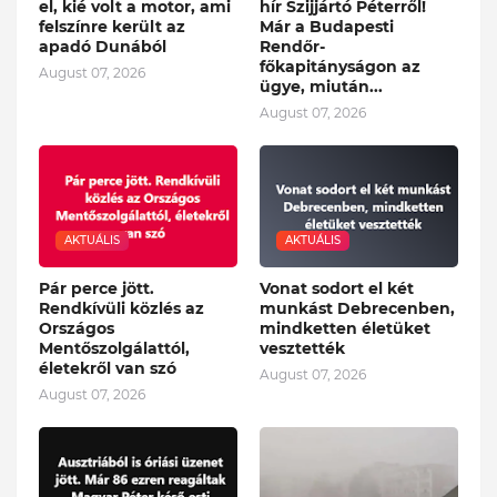
el, kié volt a motor, ami
hír Szijjártó Péterről!
felszínre került az
Már a Budapesti
apadó Dunából
Rendőr-
főkapitányságon az
August 07, 2026
ügye, miután...
August 07, 2026
AKTUÁLIS
AKTUÁLIS
Pár perce jött.
Vonat sodort el két
Rendkívüli közlés az
munkást Debrecenben,
Országos
mindketten életüket
Mentőszolgálattól,
vesztették
életekről van szó
August 07, 2026
August 07, 2026