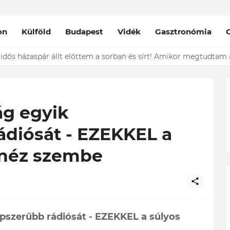
on
Külföld
Budapest
Vidék
Gasztronómia
nt épp vele csókolózik - EZT nem hiszed el, kinek a karjában kötöt
ág egyik
ádiósát - EZEKKEL a
 néz szembe
pszerűbb rádiósát - EZEKKEL a súlyos