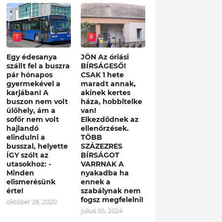
7
8
Egy édesanya
JÖN Az óriási
szállt fel a buszra
BÍRSÁGESŐ!
pár hónapos
CSAK 1 hete
gyermekével a
maradt annak,
karjában! A
akinek kertes
buszon nem volt
háza, hobbitelke
ülőhely, ám a
van!
sofőr nem volt
Elkezdődnek az
hajlandó
ellenőrzések.
elindulni a
TÖBB
busszal, helyette
SZÁZEZRES
ÍGY szólt az
BÍRSÁGOT
utasokhoz: -
VARRNAK A
Minden
nyakadba ha
elismerésünk
ennek a
érte!
szabálynak nem
fogsz megfelelni!
október 28, 2020
július 05, 2024