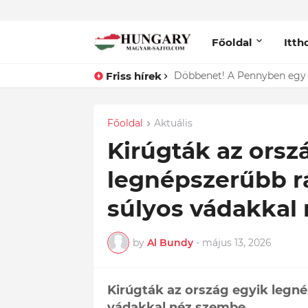
Főoldal
Itth
Friss hírek
Lefotózták Oláh Ibolyát, ami
Főoldal
Aktuális
Kirúgták az orsz
legnépszerűbb r
súlyos vádakkal
by
Al Bundy
-
május 13, 2026
Kirúgták az ország egyik legné
vádakkal néz szembe