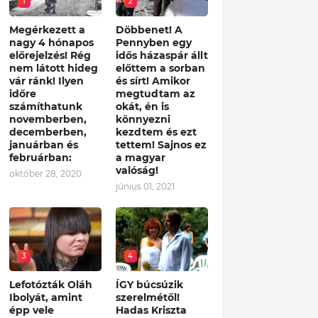
1
2
Megérkezett a
Döbbenet! A
nagy 4 hónapos
Pennyben egy
előrejelzés! Rég
idős házaspár állt
nem látott hideg
előttem a sorban
vár ránk! Ilyen
és sírt! Amikor
időre
megtudtam az
számíthatunk
okát, én is
novemberben,
könnyezni
decemberben,
kezdtem és ezt
januárban és
tettem! Sajnos ez
februárban:
a magyar
valóság!
október 28, 2020
június 01, 2021
3
4
Lefotózták Oláh
ÍGY búcsúzik
Ibolyát, amint
szerelmétől!
épp vele
Hadas Kriszta