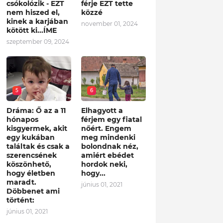
csókolózik - EZT
férje EZT tette
nem hiszed el,
közzé
kinek a karjában
november 01, 2024
kötött ki...ÍME
szeptember 09, 2024
5
6
Dráma: Ő az a 11
Elhagyott a
hónapos
férjem egy fiatal
kisgyermek, akit
nőért. Engem
egy kukában
meg mindenki
találtak és csak a
bolondnak néz,
szerencsének
amiért ebédet
köszönhető,
hordok neki,
hogy életben
hogy...
maradt.
június 01, 2021
Döbbenet ami
történt:
június 01, 2021