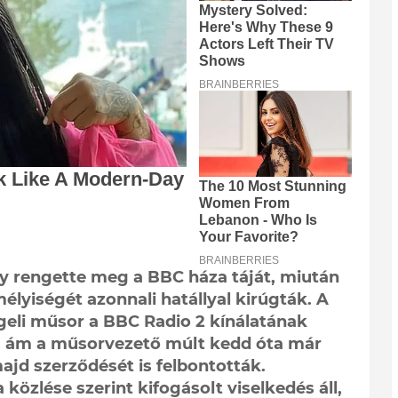
y rengette meg a BBC háza táját, miután
élyiségét azonnali hatállyal kirúgták. A
geli műsor a BBC Radio 2 kínálatának
, ám a műsorvezető múlt kedd óta már
jd szerződését is felbontották.
közlése szerint kifogásolt viselkedés áll,