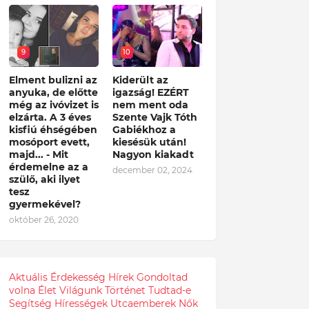
9
10
Elment bulizni az
Kiderült az
anyuka, de előtte
igazság! EZÉRT
még az ivóvizet is
nem ment oda
elzárta. A 3 éves
Szente Vajk Tóth
kisfiú éhségében
Gabiékhoz a
mosóport evett,
kiesésük után!
majd... - Mit
Nagyon kiakadt
érdemelne az a
december 02, 2024
szülő, aki ilyet
tesz
gyermekével?
október 26, 2020
Aktuális
Érdekesség
Hírek
Gondoltad
volna
Élet
Világunk
Történet
Tudtad-e
Segítség
Hírességek
Utcaemberek
Nők