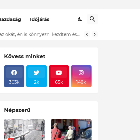
Gazdaság
Időjárás
t ki...ÍME
Kövess minket
303k
2k
65k
148k
Népszerű