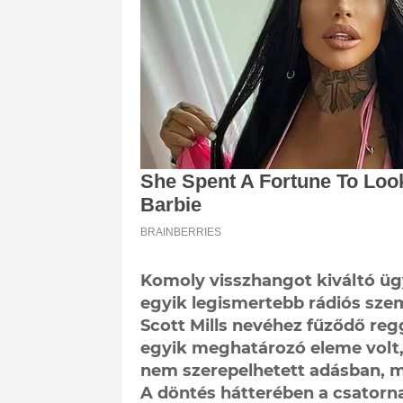
Komoly visszhangot kiváltó üg
egyik legismertebb rádiós szem
Scott Mills nevéhez fűződő reg
egyik meghatározó eleme volt
nem szerepelhetett adásban, ma
A döntés hátterében a csatorna 