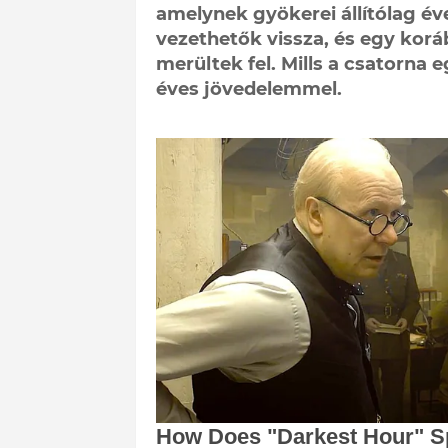
amelynek gyökerei állítólag év
vezethetők vissza, és egy kor
merültek fel. Mills a csatorna e
éves jövedelemmel.