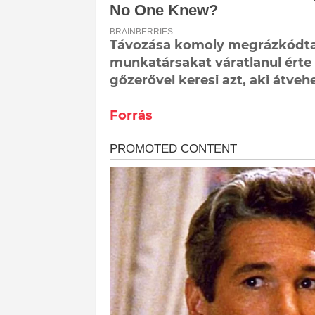
Távozása komoly megrázkódtatá
munkatársakat váratlanul érte
gőzerővel keresi azt, aki átvehe
Forrás