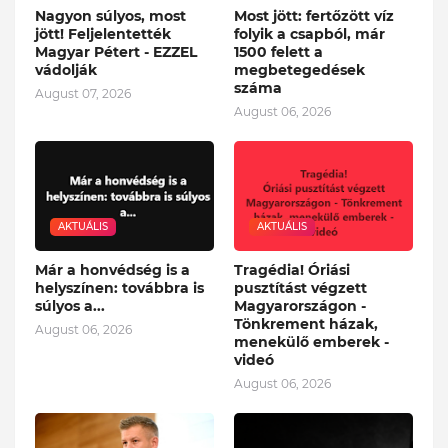
Nagyon súlyos, most
Most jött: fertőzött víz
jött! Feljelentették
folyik a csapból, már
Magyar Pétert - EZZEL
1500 felett a
vádolják
megbetegedések
száma
August 07, 2026
August 06, 2026
AKTUÁLIS
AKTUÁLIS
Már a honvédség is a
Tragédia! Óriási
helyszínen: továbbra is
pusztítást végzett
súlyos a...
Magyarországon -
Tönkrement házak,
August 06, 2026
menekülő emberek -
videó
August 06, 2026