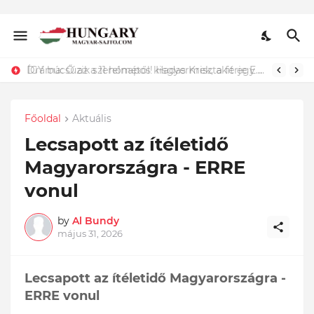
Dráma: Ő az a 11 hónapos kisgyermek, akit egy kukában találtak és csak a szerencsének köszönhető, hogy életben maradt. Döbbenet ami történt:
Főoldal
Aktuális
Lecsapott az ítéletidő
Magyarországra - ERRE
vonul
by
Al Bundy
május 31, 2026
Lecsapott az ítéletidő Magyarországra -
ERRE vonul