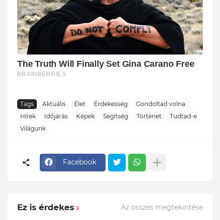
Tags
Aktuális
Élet
Érdekesség
Gondoltad volna
Hírek
Időjárás
Képek
Segítség
Történet
Tudtad-e
Világunk
Facebook
Ez is érdekes
Az összes megtekintése