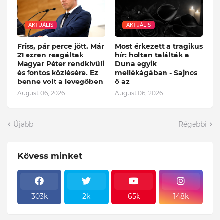
AKTUÁLIS
AKTUÁLIS
Friss, pár perce jött. Már
Most érkezett a tragikus
21 ezren reagáltak
hír: holtan találták a
Magyar Péter rendkívüli
Duna egyik
és fontos közlésére. Ez
mellékágában - Sajnos
benne volt a levegőben
ő az
August 06, 2026
August 06, 2026
Újabb
Régebbi
Kövess minket
303k
2k
65k
148k