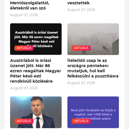
Mentőszolgálattól,
vesztették
életekről van szó
August 07, 2026
August 07, 2026
AKTUÁLIS
AKTUÁLIS
Ausztriából is óriási
Ítéletidő csap le az
üzenet jött. Már 86
országra pénteken:
ezren reagáltak Magyar
mutatjuk, hol kell
Péter késő esti
felkészülni a pusztításra
rendkívüli közlésére
August 07, 2026
August 07, 2026
AKTUÁLIS
AKTUÁLIS