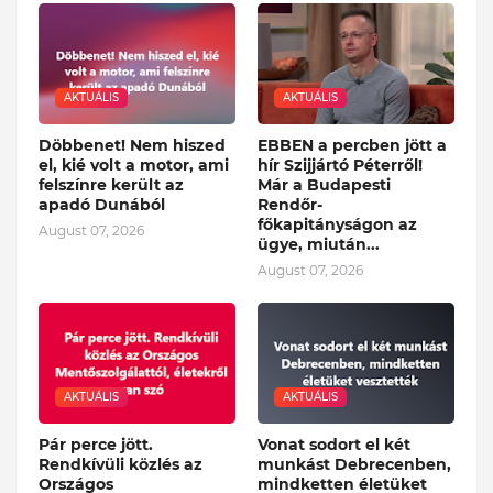
AKTUÁLIS
AKTUÁLIS
Döbbenet! Nem hiszed
EBBEN a percben jött a
el, kié volt a motor, ami
hír Szijjártó Péterről!
felszínre került az
Már a Budapesti
apadó Dunából
Rendőr-
főkapitányságon az
August 07, 2026
ügye, miután...
August 07, 2026
AKTUÁLIS
AKTUÁLIS
Pár perce jött.
Vonat sodort el két
Rendkívüli közlés az
munkást Debrecenben,
Országos
mindketten életüket