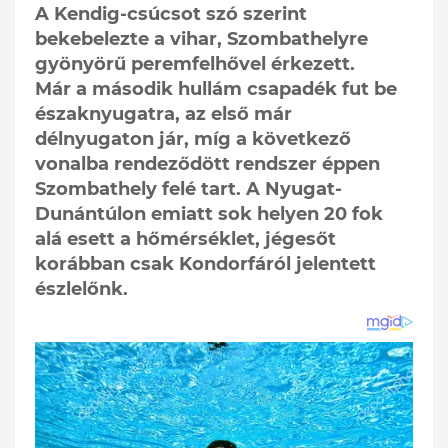
A Kendig-csúcsot szó szerint
bekebelezte a vihar, Szombathelyre
gyönyörű peremfelhővel érkezett.
Már a második hullám csapadék fut be
északnyugatra, az első már
délnyugaton jár, míg a következő
vonalba rendeződött rendszer éppen
Szombathely felé tart. A Nyugat-
Dunántúlon emiatt sok helyen 20 fok
alá esett a hőmérséklet, jégesőt
korábban csak Kondorfáról jelentett
észlelőnk.