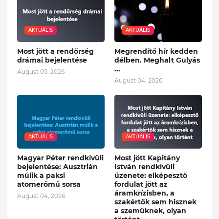
AKTUÁLIS
AKTUÁLIS
Most jött a rendőrség
Megrendítő hír kedden
drámai bejelentése
délben. Meghalt Gulyás
...
August 05, 2026
August 04, 2026
AKTUÁLIS
AKTUÁLIS
Magyar Péter rendkívüli
Most jött Kapitány
bejelentése: Ausztrián
István rendkívüli
múlik a paksi
üzenete: elképesztő
atomerőmű sorsa
fordulat jött az
áramkrízisben, a
August 04, 2026
szakértők sem hisznek
a szemüknek, olyan