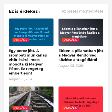
Ez is érdekes
Az összes megtekintése
AKTUÁLIS
AKTUÁLIS
Egy perce jött. A
Ebben a pillanatban jött
szombati munkanap
a Magyar Rendőrség
eltörléséről most
közlése a tragédiáról
mondta ki Magyar
August 05, 2026
Péter. Ez rengeteg
embert érint
August 05, 2026
AKTUÁLIS
AKTUÁLIS