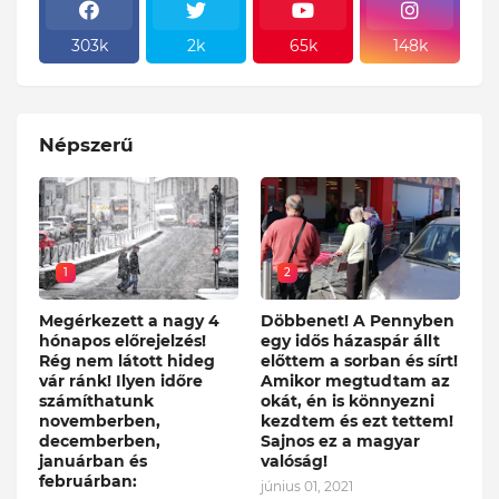
303k
2k
65k
148k
Népszerű
1
2
Megérkezett a nagy 4
Döbbenet! A Pennyben
hónapos előrejelzés!
egy idős házaspár állt
Rég nem látott hideg
előttem a sorban és sírt!
vár ránk! Ilyen időre
Amikor megtudtam az
számíthatunk
okát, én is könnyezni
novemberben,
kezdtem és ezt tettem!
decemberben,
Sajnos ez a magyar
januárban és
valóság!
februárban:
június 01, 2021