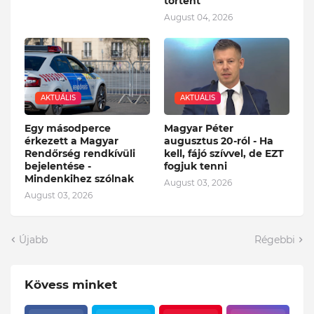
történt
August 04, 2026
AKTUÁLIS
AKTUÁLIS
Egy másodperce
Magyar Péter
érkezett a Magyar
augusztus 20-ról - Ha
Rendőrség rendkívüli
kell, fájó szívvel, de EZT
bejelentése -
fogjuk tenni
Mindenkihez szólnak
August 03, 2026
August 03, 2026
Újabb
Régebbi
Kövess minket