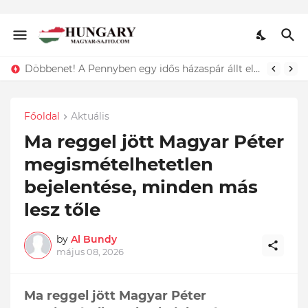
Lefotózták Oláh Ibolyát, amint épp vele csókolózik - EZT nem hiszed el, kinek a karjában kötött ki...ÍME
Főoldal
Aktuális
Ma reggel jött Magyar Péter
megismételhetetlen
bejelentése, minden más
lesz tőle
by
Al Bundy
május 08, 2026
Ma reggel jött Magyar Péter