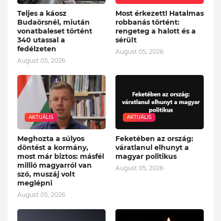
Teljes a káosz
Most érkezett! Hatalmas
Budaörsnél, miután
robbanás történt:
vonatbaleset történt
rengeteg a halott és a
340 utassal a
sérült
fedélzeten
August 05, 2026
August 05, 2026
AKTUÁLIS
AKTUÁLIS
Meghozta a súlyos
Feketében az ország:
döntést a kormány,
váratlanul elhunyt a
most már biztos: másfél
magyar politikus
millió magyarról van
August 05, 2026
szó, muszáj volt
meglépni
August 05, 2026