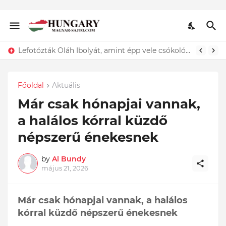
Lefotózták Oláh Ibolyát, amint épp vele csókolózik - EZT nem hiszed el, kinek a karjában kötött ki...ÍME
Főoldal
Aktuális
Már csak hónapjai vannak,
a halálos kórral küzdő
népszerű énekesnek
by
Al Bundy
május 21, 2026
Már csak hónapjai vannak, a halálos
kórral küzdő népszerű énekesnek