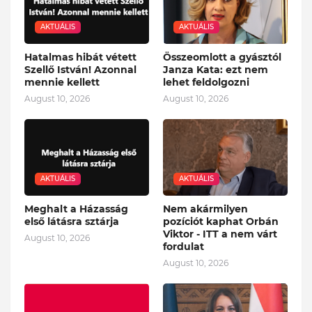
AKTUÁLIS
AKTUÁLIS
Hatalmas hibát vétett
Összeomlott a gyásztól
Szellő István! Azonnal
Janza Kata: ezt nem
mennie kellett
lehet feldolgozni
August 10, 2026
August 10, 2026
AKTUÁLIS
AKTUÁLIS
Meghalt a Házasság
Nem akármilyen
első látásra sztárja
pozíciót kaphat Orbán
Viktor - ITT a nem várt
August 10, 2026
fordulat
August 10, 2026