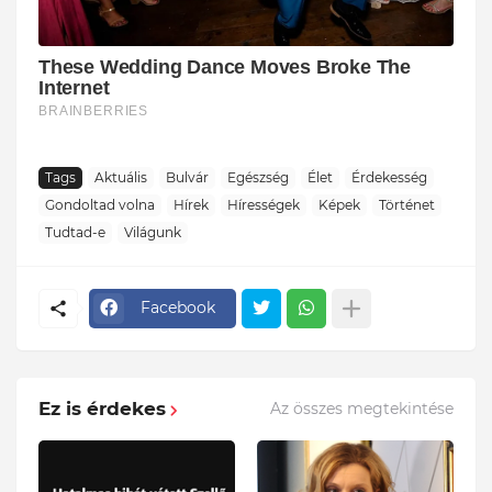
Tags
Aktuális
Bulvár
Egészség
Élet
Érdekesség
Gondoltad volna
Hírek
Hírességek
Képek
Történet
Tudtad-e
Világunk
Facebook
Ez is érdekes
Az összes megtekintése