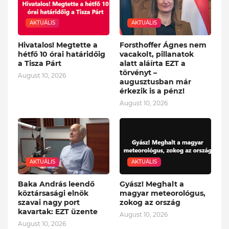
AKTUÁLIS
AKTUÁLIS
Hivatalos! Megtette a
Forsthoffer Ágnes nem
hétfő 10 órai határidőig
vacakolt, pillanatok
a Tisza Párt
alatt aláírta EZT a
törvényt –
August 10, 2026
augusztusban már
érkezik is a pénz!
August 10, 2026
AKTUÁLIS
AKTUÁLIS
Baka András leendő
Gyász! Meghalt a
köztársasági elnök
magyar meteorológus,
szavai nagy port
zokog az ország
kavartak: EZT üzente
August 10, 2026
August 10, 2026