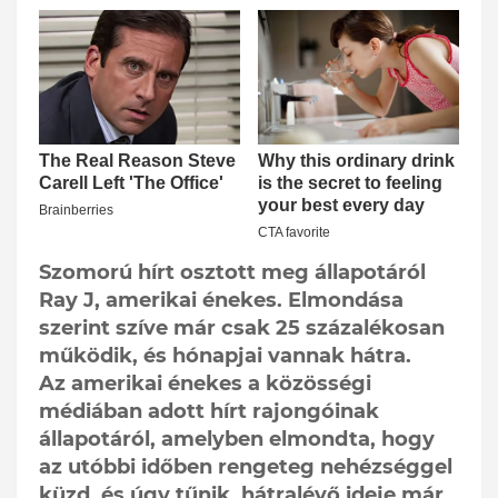
Szomorú hírt osztott meg állapotáról
Ray J, amerikai énekes. Elmondása
szerint szíve már csak 25 százalékosan
működik, és hónapjai vannak hátra.
Az amerikai énekes a közösségi
médiában adott hírt rajongóinak
állapotáról, amelyben elmondta, hogy
az utóbbi időben rengeteg nehézséggel
küzd, és úgy tűnik, hátralévő ideje már