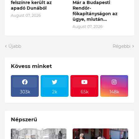
felszínre került az
Már a Budapesti
apadó Dunából
Rendőr-
főkapitányságon az
August 07, 2026
ügye, miután...
August 07, 2026
Újabb
Régebbi
Kövess minket
303k
2k
65k
148k
Népszerű