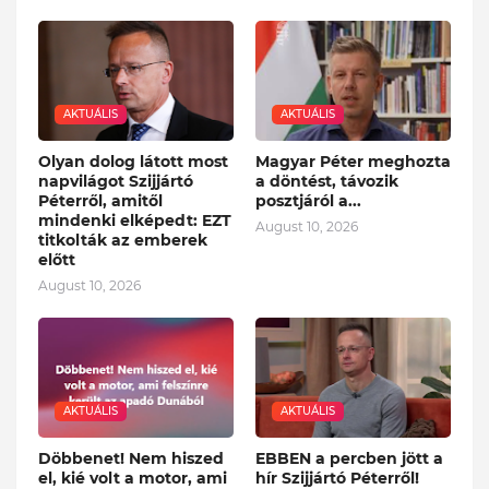
AKTUÁLIS
AKTUÁLIS
Olyan dolog látott most
Magyar Péter meghozta
napvilágot Szijjártó
a döntést, távozik
Péterről, amitől
posztjáról a...
mindenki elképedt: EZT
August 10, 2026
titkolták az emberek
előtt
August 10, 2026
AKTUÁLIS
AKTUÁLIS
Döbbenet! Nem hiszed
EBBEN a percben jött a
el, kié volt a motor, ami
hír Szijjártó Péterről!