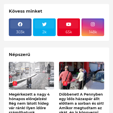
Kövess minket
303k
2k
65k
148k
Népszerű
1
2
Megérkezett a nagy 4
Döbbenet! A Pennyben
hónapos előrejelzés!
egy idős házaspár állt
Rég nem látott hideg
előttem a sorban és sírt!
vár ránk! Ilyen időre
Amikor megtudtam az
számíthatunk
okát, én is könnyezni