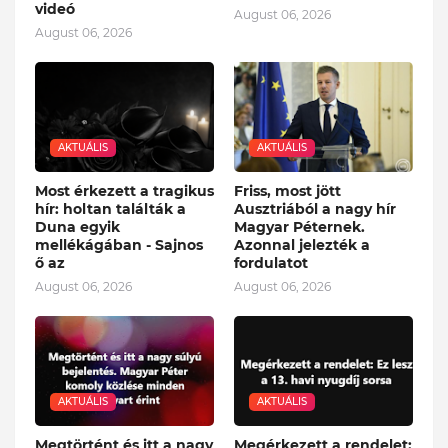
videó
August 06, 2026
August 06, 2026
AKTUÁLIS
AKTUÁLIS
Most érkezett a tragikus
Friss, most jött
hír: holtan találták a
Ausztriából a nagy hír
Duna egyik
Magyar Péternek.
mellékágában - Sajnos
Azonnal jelezték a
ő az
fordulatot
August 06, 2026
August 06, 2026
AKTUÁLIS
AKTUÁLIS
Megtörtént és itt a nagy
Megérkezett a rendelet: