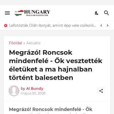
Lefotózták Oláh Ibolyát, amint épp vele csókolózik - EZT nem hiszed el, kinek a karjában kötött ki...ÍME
Főoldal
Aktuális
Megrázó! Roncsok
mindenfelé - Ők vesztették
életüket a ma hajnalban
történt balesetben
by
Al Bundy
május 30, 2026
Megrázó! Roncsok mindenfelé - Ők