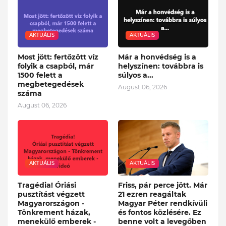
AKTUÁLIS
AKTUÁLIS
Most jött: fertőzött víz
Már a honvédség is a
folyik a csapból, már
helyszínen: továbbra is
1500 felett a
súlyos a...
megbetegedések
August 06, 2026
száma
August 06, 2026
AKTUÁLIS
AKTUÁLIS
Tragédia! Óriási
Friss, pár perce jött. Már
pusztítást végzett
21 ezren reagáltak
Magyarországon -
Magyar Péter rendkívüli
Tönkrement házak,
és fontos közlésére. Ez
menekülő emberek -
benne volt a levegőben