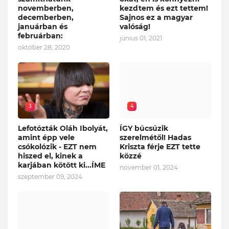
novemberben,
kezdtem és ezt tettem!
decemberben,
Sajnos ez a magyar
januárban és
valóság!
februárban:
június 01, 2021
október 28, 2020
3
4
Lefotózták Oláh Ibolyát,
ÍGY búcsúzik
amint épp vele
szerelmétől! Hadas
csókolózik - EZT nem
Kriszta férje EZT tette
hiszed el, kinek a
közzé
karjában kötött ki...ÍME
november 01, 2024
szeptember 09, 2024