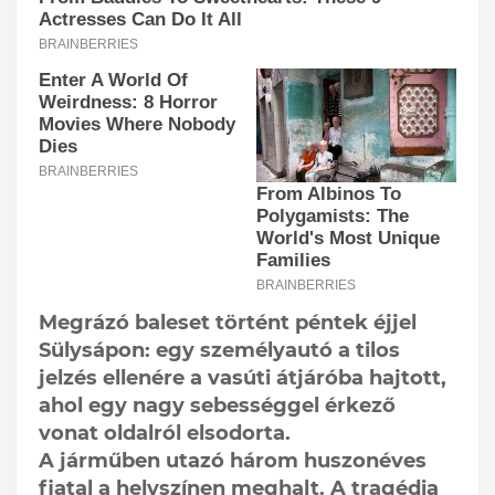
Megrázó baleset történt péntek éjjel
Sülysápon: egy személyautó a tilos
jelzés ellenére a vasúti átjáróba hajtott,
ahol egy nagy sebességgel érkező
vonat oldalról elsodorta.
A járműben utazó három huszonéves
fiatal a helyszínen meghalt. A tragédia