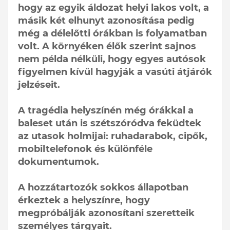
hogy az egyik áldozat helyi lakos volt, a
másik két elhunyt azonosítása pedig
még a délelőtti órákban is folyamatban
volt. A környéken élők szerint sajnos
nem példa nélküli, hogy egyes autósok
figyelmen kívül hagyják a vasúti átjárók
jelzéseit.
A tragédia helyszínén még órákkal a
baleset után is szétszóródva feküdtek
az utasok holmijai: ruhadarabok, cipők,
mobiltelefonok és különféle
dokumentumok.
A hozzátartozók sokkos állapotban
érkeztek a helyszínre, hogy
megpróbálják azonosítani szeretteik
személyes tárgyait.