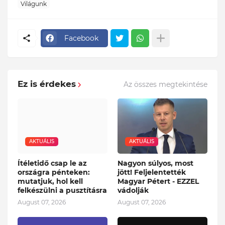
Világunk
Facebook
Ez is érdekes
Az összes megtekintése
AKTUÁLIS
AKTUÁLIS
Ítéletidő csap le az
Nagyon súlyos, most
országra pénteken:
jött! Feljelentették
mutatjuk, hol kell
Magyar Pétert - EZZEL
felkészülni a pusztításra
vádolják
August 07, 2026
August 07, 2026