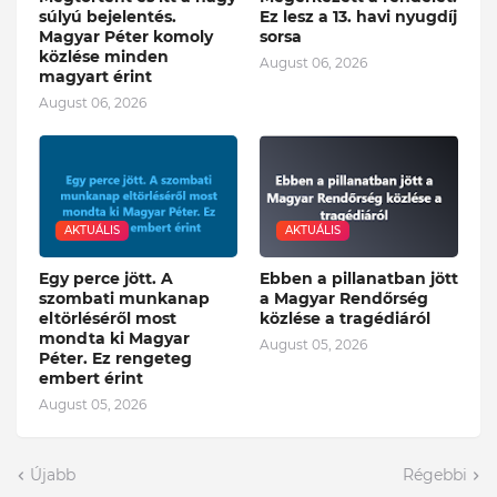
súlyú bejelentés.
Ez lesz a 13. havi nyugdíj
Magyar Péter komoly
sorsa
közlése minden
August 06, 2026
magyart érint
August 06, 2026
AKTUÁLIS
AKTUÁLIS
Egy perce jött. A
Ebben a pillanatban jött
szombati munkanap
a Magyar Rendőrség
eltörléséről most
közlése a tragédiáról
mondta ki Magyar
August 05, 2026
Péter. Ez rengeteg
embert érint
August 05, 2026
Újabb
Régebbi