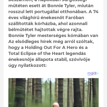
műtéten esett át Bonnie Tyler, miután
rosszul lett portugáliai otthonában. A 74
éves világhírű énekesnőt Faróban
szállították kórházba, ahol azonnali
bélműtétet hajtottak végre rajta.
Bonnie Tyler mesterséges kómában van
Az elsődleges hírek még arról szóltak,
hogy a Holding Out For A Hero és a
Total Eclipse of the Heart legendás
énekesnője állapota stabil, szóvivője
úgy nyilatkozott: