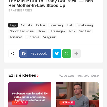
Tags
Aktuális
Bulvár
Egészség
Élet
Érdekesség
Gondoltad volna
Hírek
Hírességek
Nők
Segítség
Történet
Tudtad-e
Világunk
Facebook
Ez is érdekes
Az összes megtekintése
AKTUÁLIS
AKTUÁLIS