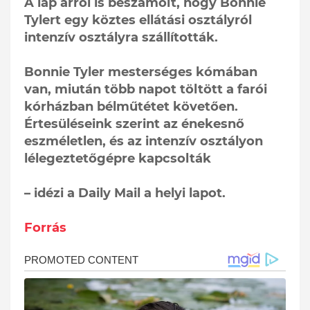
A lap arról is beszámolt, hogy Bonnie
Tylert egy köztes ellátási osztályról
intenzív osztályra szállították.
Bonnie Tyler mesterséges kómában
van, miután több napot töltött a farói
kórházban bélműtétet követően.
Értesüléseink szerint az énekesnő
eszméletlen, és az intenzív osztályon
lélegeztetőgépre kapcsolták
– idézi a Daily Mail a helyi lapot.
Forrás