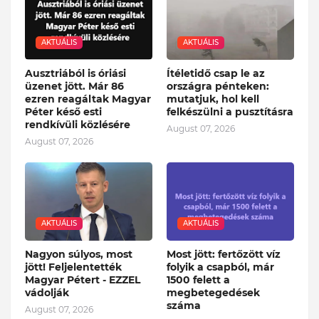
AKTUÁLIS
AKTUÁLIS
Ausztriából is óriási
Ítéletidő csap le az
üzenet jött. Már 86
országra pénteken:
ezren reagáltak Magyar
mutatjuk, hol kell
Péter késő esti
felkészülni a pusztításra
rendkívüli közlésére
August 07, 2026
August 07, 2026
AKTUÁLIS
AKTUÁLIS
Nagyon súlyos, most
Most jött: fertőzött víz
jött! Feljelentették
folyik a csapból, már
Magyar Pétert - EZZEL
1500 felett a
vádolják
megbetegedések
száma
August 07, 2026