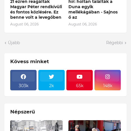
21 ezren reagáltak
hír: holtan találták a
Magyar Péter rendkívüli
Duna egyik
és fontos közlésére. Ez
mellékágában - Sajnos
benne volt a levegőben
ő az
August 06, 2026
August 06, 2026
Újabb
Régebbi
Kövess minket
303k
2k
65k
148k
Népszerű