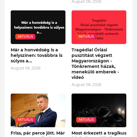
August 06, 2026
AKTUÁLIS
AKTUÁLIS
Már a honvédség is a
Tragédia! Óriási
helyszínen: továbbra is
pusztítást végzett
súlyos a...
Magyarországon -
Tönkrement házak,
August 06, 2026
menekülő emberek -
videó
August 06, 2026
AKTUÁLIS
AKTUÁLIS
Friss, pár perce jött. Már
Most érkezett a tragikus