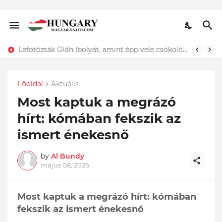
Lefotózták Oláh Ibolyát, amint épp vele csókolózik - EZT nem hiszed el, kinek a karjában kötött ki...ÍME
Főoldal
Aktuális
Most kaptuk a megrázó
hírt: kómában fekszik az
ismert énekesnő
by
Al Bundy
május 08, 2026
Most kaptuk a megrázó hírt: kómában
fekszik az ismert énekesnő