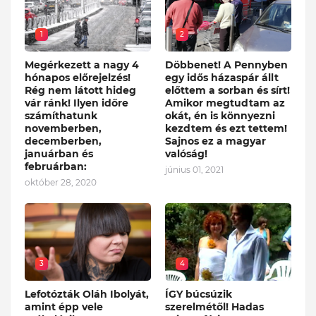
1
2
Megérkezett a nagy 4
Döbbenet! A Pennyben
hónapos előrejelzés!
egy idős házaspár állt
Rég nem látott hideg
előttem a sorban és sírt!
vár ránk! Ilyen időre
Amikor megtudtam az
számíthatunk
okát, én is könnyezni
novemberben,
kezdtem és ezt tettem!
decemberben,
Sajnos ez a magyar
januárban és
valóság!
februárban:
június 01, 2021
október 28, 2020
3
4
Lefotózták Oláh Ibolyát,
ÍGY búcsúzik
amint épp vele
szerelmétől! Hadas