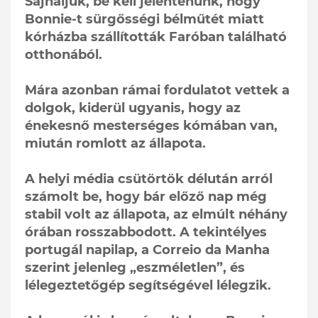
Sajnáljuk, be kell jelentenünk, hogy
Bonnie-t sürgősségi bélműtét miatt
kórházba szállították Faróban található
otthonából.
Mára azonban rámai fordulatot vettek a
dolgok, kiderül ugyanis, hogy az
énekesnő mesterséges kómában van,
miután romlott az állapota.
A helyi média csütörtök délután arról
számolt be, hogy bár előző nap még
stabil volt az állapota, az elmúlt néhány
órában rosszabbodott. A tekintélyes
portugál napilap, a Correio da Manha
szerint jelenleg „eszméletlen”, és
lélegeztetőgép segítségével lélegzik.