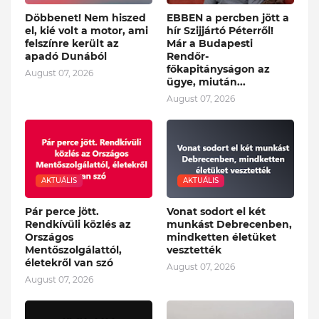
Döbbenet! Nem hiszed
EBBEN a percben jött a
el, kié volt a motor, ami
hír Szijjártó Péterről!
felszínre került az
Már a Budapesti
apadó Dunából
Rendőr-
főkapitányságon az
August 07, 2026
ügye, miután...
August 07, 2026
AKTUÁLIS
AKTUÁLIS
Pár perce jött.
Vonat sodort el két
Rendkívüli közlés az
munkást Debrecenben,
Országos
mindketten életüket
Mentőszolgálattól,
vesztették
életekről van szó
August 07, 2026
August 07, 2026