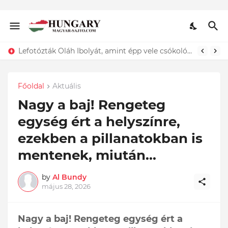
Lefotózták Oláh Ibolyát, amint épp vele csókolózik - EZT nem hiszed el, kinek a karjában kötött ki...ÍME
Főoldal
Aktuális
Nagy a baj! Rengeteg
egység ért a helyszínre,
ezekben a pillanatokban is
mentenek, miután...
by
Al Bundy
május 28, 2026
Nagy a baj! Rengeteg egység ért a