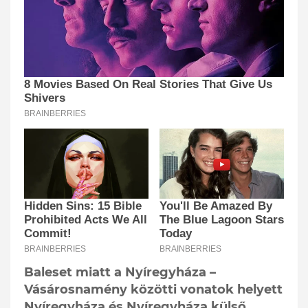
Baleset miatt a Nyíregyháza –
Vásárosnamény közötti vonatok helyett
Nyíregyháza és Nyíregyháza külső