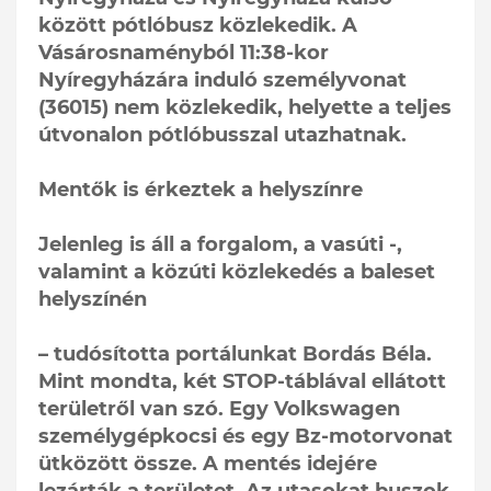
között pótlóbusz közlekedik. A
Vásárosnaményból 11:38-kor
Nyíregyházára induló személyvonat
(36015) nem közlekedik, helyette a teljes
útvonalon pótlóbusszal utazhatnak.
Mentők is érkeztek a helyszínre
Jelenleg is áll a forgalom, a vasúti -,
valamint a közúti közlekedés a baleset
helyszínén
– tudósította portálunkat Bordás Béla.
Mint mondta, két STOP-táblával ellátott
területről van szó. Egy Volkswagen
személygépkocsi és egy Bz-motorvonat
ütközött össze. A mentés idejére