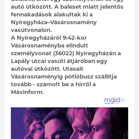
autó ütközött. A baleset miatt jelentős
fennakadások alakultak ki a
Nyíregyháza–Vásárosnamény
vasútvonalon.
A Nyíregyházáról 9:42-kor
Vásárosnaményba elindult
személyvonat (36022) Nyíregyházán a
Lapály utcai vasúti átjáróban egy
autóval ütközött. Utasait
Vásárosnaményig pótlóbusz szállítja
tovább - számolt be a hírről a
Mávinform.