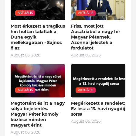
AKTUÁLIS
AKTUÁLIS
Most érkezett a tragikus
Friss, most jött
hír: holtan találták a
Ausztriából a nagy hír
Duna egyik
Magyar Péternek.
mellékágában - Sajnos
Azonnal jelezték a
ő az
fordulatot
August 06, 2026
August 06, 2026
AKTUÁLIS
AKTUÁLIS
Megtörtént és itt a nagy
Megérkezett a rendelet:
súlyú bejelentés.
Ez lesz a 13. havi nyugdíj
Magyar Péter komoly
sorsa
közlése minden
August 06, 2026
magyart érint
August 06, 2026