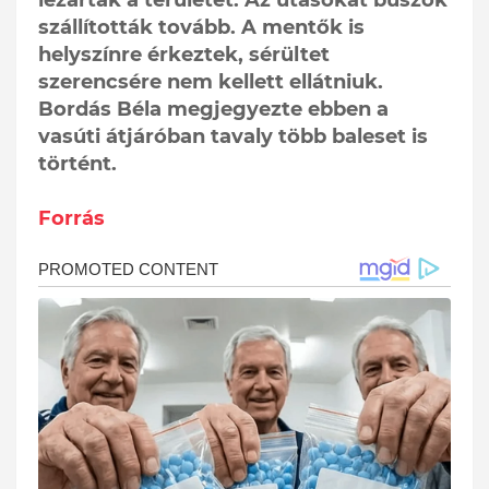
lezárták a területet. Az utasokat buszok
szállították tovább. A mentők is
helyszínre érkeztek, sérültet
szerencsére nem kellett ellátniuk.
Bordás Béla megjegyezte ebben a
vasúti átjáróban tavaly több baleset is
történt.
Forrás