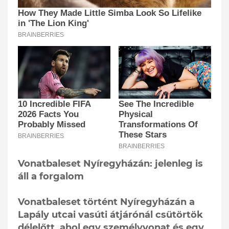
Vonatbaleset Nyíregyházán: jelenleg is
áll a forgalom
Vonatbaleset történt Nyíregyházán a
Lapály utcai vasúti átjárónál csütörtök
délelőtt, ahol egy személyvonat és egy