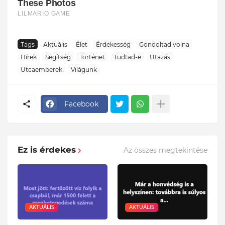
Tags
Aktuális
Élet
Érdekesség
Gondoltad volna
Hírek
Segítség
Történet
Tudtad-e
Utazás
Utcaemberek
Világunk
Facebook
Ez is érdekes
Az összes megtekintése
AKTUÁLIS
AKTUÁLIS