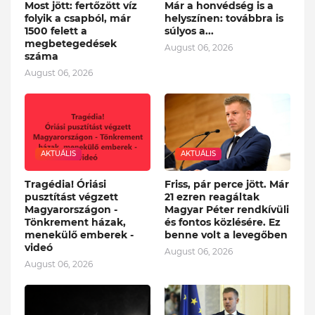
Most jött: fertőzött víz
Már a honvédség is a
folyik a csapból, már
helyszínen: továbbra is
1500 felett a
súlyos a...
megbetegedések
August 06, 2026
száma
August 06, 2026
AKTUÁLIS
AKTUÁLIS
Tragédia! Óriási
Friss, pár perce jött. Már
pusztítást végzett
21 ezren reagáltak
Magyarországon -
Magyar Péter rendkívüli
Tönkrement házak,
és fontos közlésére. Ez
menekülő emberek -
benne volt a levegőben
videó
August 06, 2026
August 06, 2026