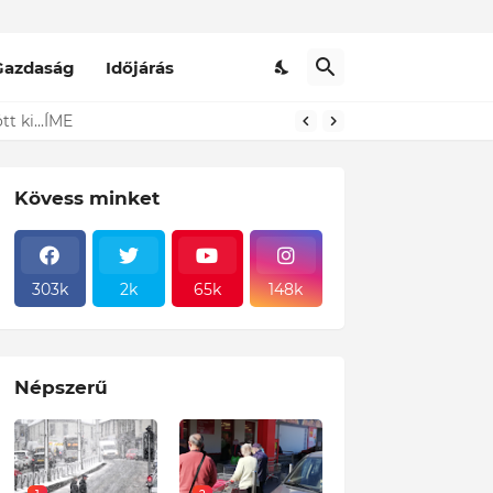
Gazdaság
Időjárás
t ki...ÍME
Kövess minket
303k
2k
65k
148k
Népszerű