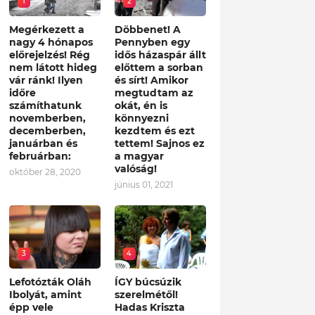
1
2
Megérkezett a
Döbbenet! A
nagy 4 hónapos
Pennyben egy
előrejelzés! Rég
idős házaspár állt
nem látott hideg
előttem a sorban
vár ránk! Ilyen
és sírt! Amikor
időre
megtudtam az
számíthatunk
okát, én is
novemberben,
könnyezni
decemberben,
kezdtem és ezt
januárban és
tettem! Sajnos ez
februárban:
a magyar
valóság!
október 28, 2020
június 01, 2021
3
4
Lefotózták Oláh
ÍGY búcsúzik
Ibolyát, amint
szerelmétől!
épp vele
Hadas Kriszta