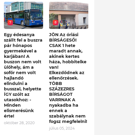
7
8
Egy édesanya
JÖN Az óriási
szállt fel a buszra
BÍRSÁGESŐ!
pár hónapos
CSAK 1 hete
gyermekével a
maradt annak,
karjában! A
akinek kertes
buszon nem volt
háza, hobbitelke
ülőhely, ám a
van!
sofőr nem volt
Elkezdődnek az
hajlandó
ellenőrzések.
elindulni a
TÖBB
busszal, helyette
SZÁZEZRES
ÍGY szólt az
BÍRSÁGOT
utasokhoz: -
VARRNAK A
Minden
nyakadba ha
elismerésünk
ennek a
érte!
szabálynak nem
fogsz megfelelni!
október 28, 2020
július 05, 2024