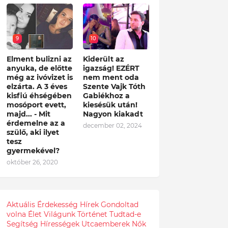
9
10
Elment bulizni az
Kiderült az
anyuka, de előtte
igazság! EZÉRT
még az ivóvizet is
nem ment oda
elzárta. A 3 éves
Szente Vajk Tóth
kisfiú éhségében
Gabiékhoz a
mosóport evett,
kiesésük után!
majd... - Mit
Nagyon kiakadt
érdemelne az a
december 02, 2024
szülő, aki ilyet
tesz
gyermekével?
október 26, 2020
Aktuális
Érdekesség
Hírek
Gondoltad
volna
Élet
Világunk
Történet
Tudtad-e
Segítség
Hírességek
Utcaemberek
Nők