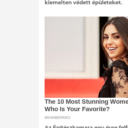
kiemelten védett épületeket.
Az Építészkamara egy évre fel