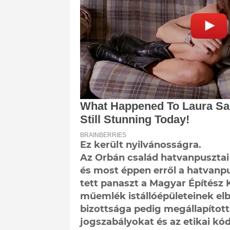
Ez került nyilvánosságra.
Az Orbán család hatvanpusztai
és most éppen erről a hatvanpu
tett panaszt a Magyar Építész
műemlék istállóépületeinek elb
bizottsága pedig megállapított
jogszabályokat és az etikai kód