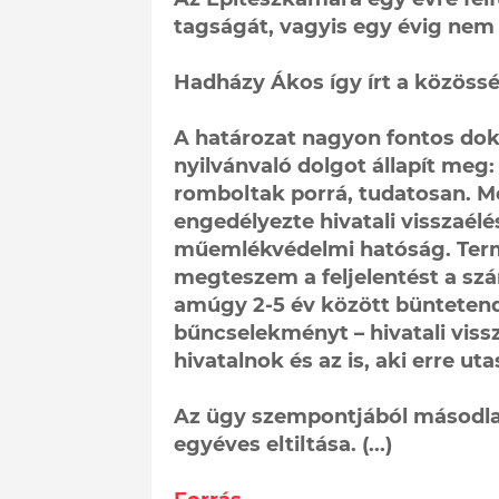
tagságát, vagyis egy évig nem 
Hadházy Ákos így írt a közössé
A határozat nagyon fontos do
nyilvánvaló dolgot állapít meg:
romboltak porrá, tudatosan. Mos
engedélyezte hivatali visszaélé
műemlékvédelmi hatóság. Term
megteszem a feljelentést a s
amúgy 2-5 év között büntete
bűncselekményt – hivatali vissz
hivatalnok és az is, aki erre utasí
Az ügy szempontjából másodlago
egyéves eltiltása. (...)