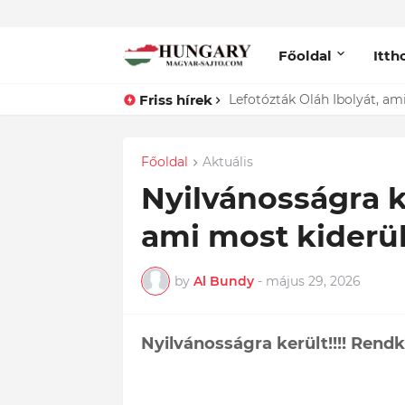
Főoldal
Itth
Friss hírek
Lefotózták Oláh Ibolyát, ami
Főoldal
Aktuális
Nyilvánosságra ke
ami most kiderül
by
Al Bundy
-
május 29, 2026
Nyilvánosságra került!!!! Rendk