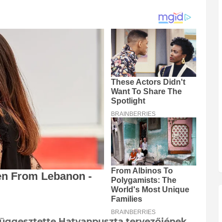
függesztette Hatvanpuszta tervezőjének