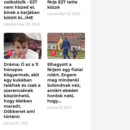
csókolózik - EZT
férje EZT tette
nem hiszed el,
közzé
kinek a karjában
november 01, 2024
kötött ki...ÍME
szeptember 09, 2024
5
6
Dráma: Ő az a 11
Elhagyott a
hónapos
férjem egy fiatal
kisgyermek, akit
nőért. Engem
egy kukában
meg mindenki
találtak és csak a
bolondnak néz,
szerencsének
amiért ebédet
köszönhető,
hordok neki,
hogy életben
hogy...
maradt.
június 01, 2021
Döbbenet ami
történt:
június 01, 2021