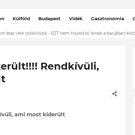
on
Külföld
Budapest
Vidék
Gasztronómia
nt épp vele csókolózik - EZT nem hiszed el, kinek a karjában kötöt
rült!!!! Rendkívüli,
t
ívüli, ami most kiderült