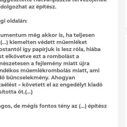
dolgozhat az építész.
gi oldalán:
kumentum még akkor is, ha teljesen
 (...) kiemelten védett műemléket
tantól így papírjuk is lesz róla, hiába
st elkövetve ezt a rombolást a
észetesen a fejlemény miatt újra
zándékos műemlékrombolás miatt, ami
ndő bűncselekmény. Ahogyan
aélést – követett el az engedélyt kiadó
totta őt.(...)
s, de mégis fontos tény az (...) építész