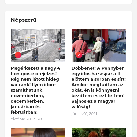
Népszerű
1
2
Megérkezett a nagy 4
Döbbenet! A Pennyben
hónapos előrejelzés!
egy idős házaspár állt
Rég nem látott hideg
előttem a sorban és sírt!
vár ránk! Ilyen időre
Amikor megtudtam az
számíthatunk
okát, én is könnyezni
novemberben,
kezdtem és ezt tettem!
decemberben,
Sajnos ez a magyar
januárban és
valóság!
februárban:
június 01, 2021
október 28, 2020