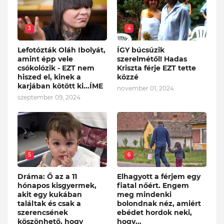
3
4
Lefotózták Oláh Ibolyát,
ÍGY búcsúzik
amint épp vele
szerelmétől! Hadas
csókolózik - EZT nem
Kriszta férje EZT tette
hiszed el, kinek a
közzé
karjában kötött ki...ÍME
november 01, 2024
szeptember 09, 2024
5
6
Dráma: Ő az a 11
Elhagyott a férjem egy
hónapos kisgyermek,
fiatal nőért. Engem
akit egy kukában
meg mindenki
találtak és csak a
bolondnak néz, amiért
szerencsének
ebédet hordok neki,
köszönhető, hogy
hogy...