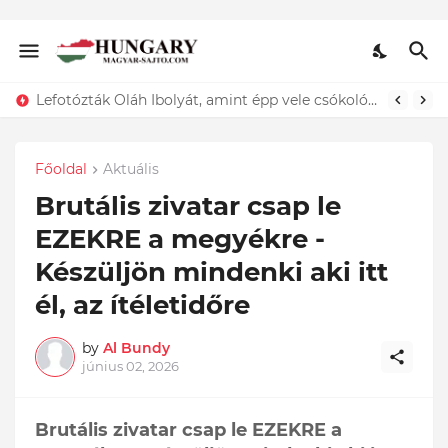
Lefotózták Oláh Ibolyát, amint épp vele csókolózik - EZT nem hiszed el, kinek a karjában kötött ki...ÍME
Főoldal
Aktuális
Brutális zivatar csap le
EZEKRE a megyékre -
Készüljön mindenki aki itt
él, az ítéletidőre
by
Al Bundy
június 02, 2026
Brutális zivatar csap le EZEKRE a