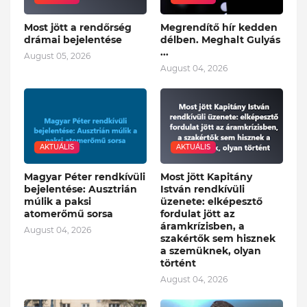
Most jött a rendőrség
Megrendítő hír kedden
drámai bejelentése
délben. Meghalt Gulyás
...
August 05, 2026
August 04, 2026
AKTUÁLIS
AKTUÁLIS
Magyar Péter rendkívüli
Most jött Kapitány
bejelentése: Ausztrián
István rendkívüli
múlik a paksi
üzenete: elképesztő
atomerőmű sorsa
fordulat jött az
áramkrízisben, a
August 04, 2026
szakértők sem hisznek
a szemüknek, olyan
történt
August 04, 2026