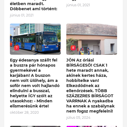
életben maradt.
június 01, 2021
Döbbenet ami történt:
június 01, 2021
7
8
Egy édesanya szállt fel
JÖN Az óriási
a buszra pár hónapos
BÍRSÁGESŐ! CSAK 1
gyermekével a
hete maradt annak,
karjában! A buszon
akinek kertes háza,
nem volt ülőhely, ám a
hobbitelke van!
sofőr nem volt hajlandó
Elkezdődnek az
elindulni a busszal,
ellenőrzések. TÖBB
helyette ÍGY szólt az
SZÁZEZRES BÍRSÁGOT
utasokhoz: - Minden
VARRNAK A nyakadba
elismerésünk érte!
ha ennek a szabálynak
nem fogsz megfelelni!
október 28, 2020
július 05, 2024