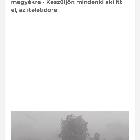
megyékre - Készüljön mindenki aki itt
él, az ítéletidőre