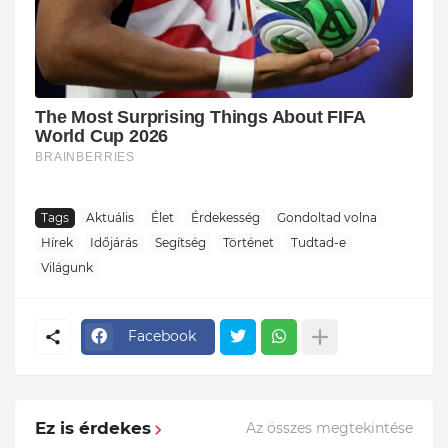
Tags
Aktuális
Élet
Érdekesség
Gondoltad volna
Hírek
Időjárás
Segítség
Történet
Tudtad-e
Világunk
Facebook
Ez is érdekes
Az összes megtekintése