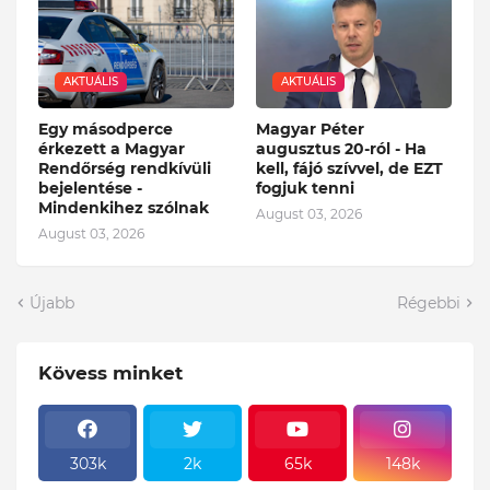
AKTUÁLIS
AKTUÁLIS
Egy másodperce
Magyar Péter
érkezett a Magyar
augusztus 20-ról - Ha
Rendőrség rendkívüli
kell, fájó szívvel, de EZT
bejelentése -
fogjuk tenni
Mindenkihez szólnak
August 03, 2026
August 03, 2026
Újabb
Régebbi
Kövess minket
303k
2k
65k
148k