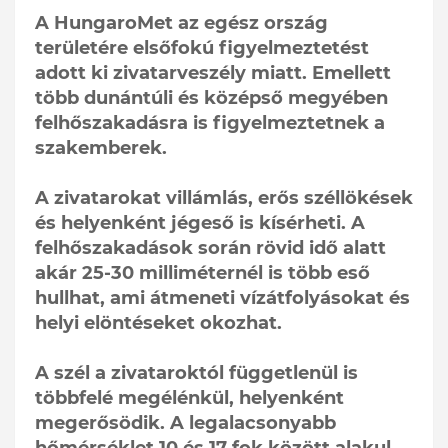
A HungaroMet az egész ország
területére elsőfokú figyelmeztetést
adott ki zivatarveszély miatt. Emellett
több dunántúli és középső megyében
felhőszakadásra is figyelmeztetnek a
szakemberek.
A zivatarokat villámlás, erős széllökések
és helyenként jégeső is kísérheti. A
felhőszakadások során rövid idő alatt
akár 25-30 milliméternél is több eső
hullhat, ami átmeneti vízátfolyásokat és
helyi elöntéseket okozhat.
A szél a zivataroktól függetlenül is
többfelé megélénkül, helyenként
megerősödik. A legalacsonyabb
hőmérséklet 10 és 17 fok között alakul,