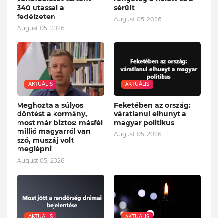
340 utassal a
sérült
fedélzeten
August 05, 2026
August 05, 2026
AKTUÁLIS
AKTUÁLIS
Meghozta a súlyos
Feketében az ország:
döntést a kormány,
váratlanul elhunyt a
most már biztos: másfél
magyar politikus
millió magyarról van
August 05, 2026
szó, muszáj volt
meglépni
August 05, 2026
AKTUÁLIS
AKTUÁLIS