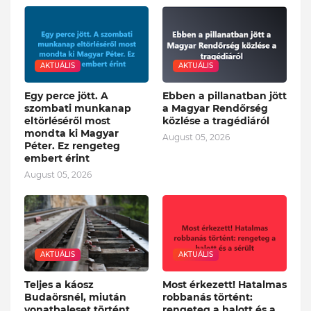
AKTUÁLIS
AKTUÁLIS
Egy perce jött. A
Ebben a pillanatban jött
szombati munkanap
a Magyar Rendőrség
eltörléséről most
közlése a tragédiáról
mondta ki Magyar
August 05, 2026
Péter. Ez rengeteg
embert érint
August 05, 2026
AKTUÁLIS
AKTUÁLIS
Teljes a káosz
Most érkezett! Hatalmas
Budaörsnél, miután
robbanás történt:
vonatbaleset történt
rengeteg a halott és a