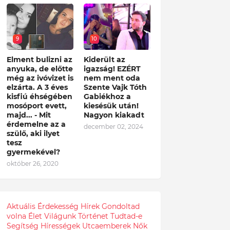
9
10
Elment bulizni az
Kiderült az
anyuka, de előtte
igazság! EZÉRT
még az ivóvizet is
nem ment oda
elzárta. A 3 éves
Szente Vajk Tóth
kisfiú éhségében
Gabiékhoz a
mosóport evett,
kiesésük után!
majd... - Mit
Nagyon kiakadt
érdemelne az a
december 02, 2024
szülő, aki ilyet
tesz
gyermekével?
október 26, 2020
Aktuális
Érdekesség
Hírek
Gondoltad
volna
Élet
Világunk
Történet
Tudtad-e
Segítség
Hírességek
Utcaemberek
Nők