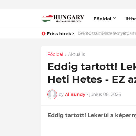
Főoldal
Itth
Friss hírek
ÍGY búcsúzik szerelmétől! Ha
Főoldal
Aktuális
Eddig tartott! Le
Heti Hetes - EZ a
by
Al Bundy
-
június 08, 2026
Eddig tartott! Lekerül a képern