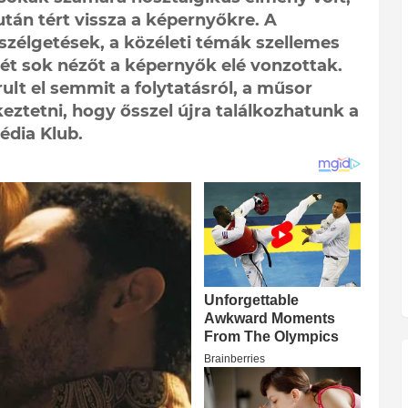
tán tért vissza a képernyőkre. A
szélgetések, a közéleti témák szellemes
mét sok nézőt a képernyők elé vonzottak.
ult el semmit a folytatásról, a műsor
keztetni, hogy ősszel újra találkozhatunk a
édia Klub.