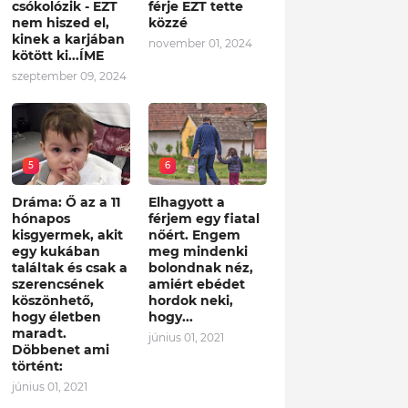
csókolózik - EZT
férje EZT tette
nem hiszed el,
közzé
kinek a karjában
november 01, 2024
kötött ki...ÍME
szeptember 09, 2024
5
6
Dráma: Ő az a 11
Elhagyott a
hónapos
férjem egy fiatal
kisgyermek, akit
nőért. Engem
egy kukában
meg mindenki
találtak és csak a
bolondnak néz,
szerencsének
amiért ebédet
köszönhető,
hordok neki,
hogy életben
hogy...
maradt.
június 01, 2021
Döbbenet ami
történt:
június 01, 2021