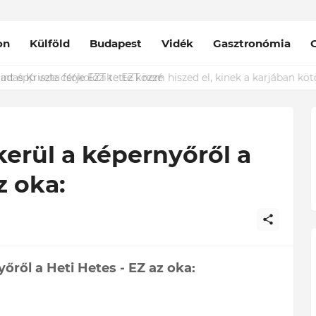
on
Külföld
Budapest
Vidék
Gasztronómia
das Kriszta férje EZT tette közzé
kerül a képernyőről a
z oka:
yőről a Heti Hetes - EZ az oka: