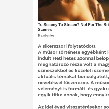
A sikersztori folytatódott
A műsor története egyébként ig
indult Heti hetes azonnal belo
meghatározó része volt a magy
színészekből és közéleti szemé
aktuális témákat boncolgatott,
nevetéssel fűszerezve. A műs
véleményt is formált, és gyakra
egyik titka annak, hogy ennyire
Az idei évad visszatérésekor so