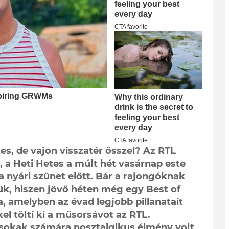
es, de vajon visszatér ősszel? Az RTL
 a Heti Hetes a múlt hét vasárnap este
 a nyári szünet előtt. Bár a rajongóknak
ük, hiszen jövő héten még egy Best of
, amelyben az évad legjobb pillanatait
kel tölti ki a műsorsávot az RTL.
 sokak számára nosztalgikus élmény volt,