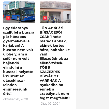
7
8
Egy édesanya
JÖN Az óriási
szállt fel a buszra
BÍRSÁGESŐ!
pár hónapos
CSAK 1 hete
gyermekével a
maradt annak,
karjában! A
akinek kertes
buszon nem volt
háza, hobbitelke
ülőhely, ám a
van!
sofőr nem volt
Elkezdődnek az
hajlandó
ellenőrzések.
elindulni a
TÖBB
busszal, helyette
SZÁZEZRES
ÍGY szólt az
BÍRSÁGOT
utasokhoz: -
VARRNAK A
Minden
nyakadba ha
elismerésünk
ennek a
érte!
szabálynak nem
fogsz megfelelni!
október 28, 2020
július 05, 2024