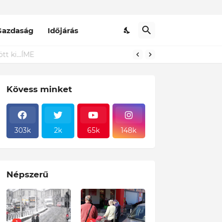
Gazdaság
Időjárás
Kövess minket
303k
2k
65k
148k
Népszerű