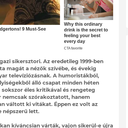
azi sikersztori. Az eredetileg 1999-ben
pta magát a nézők szívébe, és évekig
ar televíziózásnak. A humoristákból,
lyiségekből álló csapat minden héten
 sokszor éles kritikával és rengeteg
or nemcsak szórakoztatott, hanem
n váltott ki vitákat. Éppen ez volt az
 népszerű lett.
kan kíváncsian várták, vajon sikerül-e újra