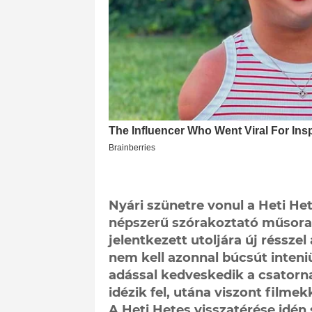
Nyári szünetre vonul a Heti Het
népszerű szórakoztató műsora,
jelentkezett utoljára új résszel
nem kell azonnal búcsút inteni
adással kedveskedik a csatorna
idézik fel, utána viszont filmek
A Heti Hetes visszatérése idén