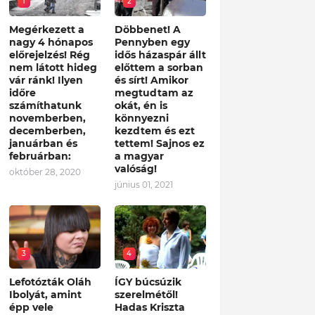
1
2
Megérkezett a
Döbbenet! A
nagy 4 hónapos
Pennyben egy
előrejelzés! Rég
idős házaspár állt
nem látott hideg
előttem a sorban
vár ránk! Ilyen
és sírt! Amikor
időre
megtudtam az
számíthatunk
okát, én is
novemberben,
könnyezni
decemberben,
kezdtem és ezt
januárban és
tettem! Sajnos ez
februárban:
a magyar
valóság!
október 28, 2020
június 01, 2021
3
4
Lefotózták Oláh
ÍGY búcsúzik
Ibolyát, amint
szerelmétől!
épp vele
Hadas Kriszta