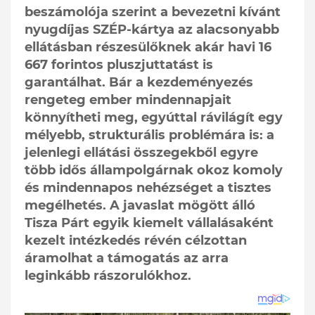
beszámolója szerint a bevezetni kívánt
nyugdíjas SZÉP-kártya az alacsonyabb
ellátásban részesülőknek akár havi 16
667 forintos pluszjuttatást is
garantálhat. Bár a kezdeményezés
rengeteg ember mindennapjait
könnyítheti meg, egyúttal rávilágít egy
mélyebb, strukturális problémára is: a
jelenlegi ellátási összegekből egyre
több idős állampolgárnak okoz komoly
és mindennapos nehézséget a tisztes
megélhetés. A javaslat mögött álló
Tisza Párt egyik kiemelt vállalásaként
kezelt intézkedés révén célzottan
áramolhat a támogatás az arra
leginkább rászorulókhoz.