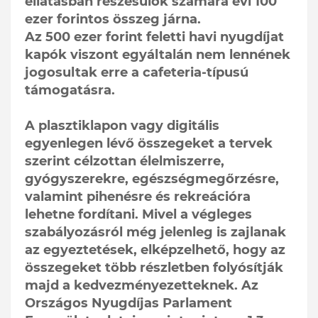
ellátásban részesülők számára évi 100
ezer forintos összeg járna.
Az 500 ezer forint feletti havi nyugdíjat
kapók viszont egyáltalán nem lennének
jogosultak erre a cafeteria-típusú
támogatásra.
A plasztiklapon vagy digitális
egyenlegen lévő összegeket a tervek
szerint célzottan élelmiszerre,
gyógyszerekre, egészségmegőrzésre,
valamint pihenésre és rekreációra
lehetne fordítani. Mivel a végleges
szabályozásról még jelenleg is zajlanak
az egyeztetések, elképzelhető, hogy az
összegeket több részletben folyósítják
majd a kedvezményezetteknek. Az
Országos Nyugdíjas Parlament