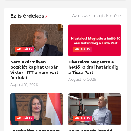
Ez is érdekes
Az összes megtekintése
AKTUÁLIS
AKTUÁLIS
Nem akármilyen
Hivatalos! Megtette a
pozíciót kaphat Orbán
hétfő 10 órai határidőig
Viktor - ITT a nem várt
a Tisza Párt
fordulat
August 10, 2026
August 10, 2026
AKTUÁLIS
AKTUÁLIS
Forsthoffer Ágnes nem
Baka András leendő