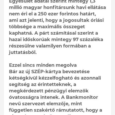
Egyesület adatai szerint mintegy 1,3
millió magyar honfitársunk havi ellátása
nem éri el a 250 ezer forintos határt,
ami azt jelenti, hogy a jogosultak óriási
többsége a maximális összeget
kaphatná. A párt számításai szerint a
hazai időskorúak mintegy 97 százaléka
részesülne valamilyen formában a
juttatásból.
Ezzel sincs minden megolva
Bár az új SZÉP-kártya bevezetése
kétségkívül kézzelfogható és azonnali
segítség az érintetteknek, a
megkérdezett pénzügyi elemzők
óvatosságra intenek. A Bankmonitor
nevű szervezet elemzője, mint
független szakértő rámutatott, hogy a