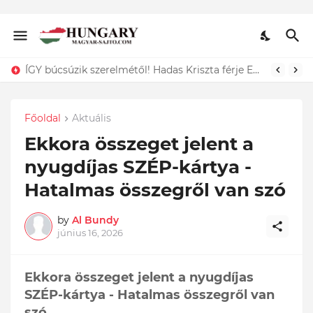
ÍGY búcsúzik szerelmétől! Hadas Kriszta férje EZT tette közzé
Főoldal
Aktuális
Ekkora összeget jelent a
nyugdíjas SZÉP-kártya -
Hatalmas összegről van szó
by
Al Bundy
június 16, 2026
Ekkora összeget jelent a nyugdíjas
SZÉP-kártya - Hatalmas összegről van
szó