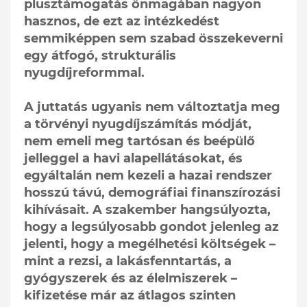
plusztámogatás önmagában nagyon
hasznos, de ezt az intézkedést
semmiképpen sem szabad összekeverni
egy átfogó, strukturális
nyugdíjreformmal.
A juttatás ugyanis nem változtatja meg
a törvényi nyugdíjszámítás módját,
nem emeli meg tartósan és beépülő
jelleggel a havi alapellátásokat, és
egyáltalán nem kezeli a hazai rendszer
hosszú távú, demográfiai finanszírozási
kihívásait. A szakember hangsúlyozta,
hogy a legsúlyosabb gondot jelenleg az
jelenti, hogy a megélhetési költségek –
mint a rezsi, a lakásfenntartás, a
gyógyszerek és az élelmiszerek –
kifizetése már az átlagos szinten