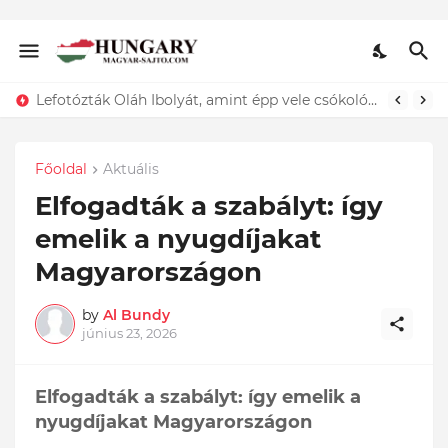
ÍGY búcsúzik szerelmétől! Hadas Kriszta férje EZT tette közzé
Lefotózták Oláh Ibolyát, amint épp vele csókolózik - EZT nem hiszed el, kinek a karjában kötött ki...ÍME
Főoldal
Aktuális
Elfogadták a szabályt: így
emelik a nyugdíjakat
Magyarországon
by
Al Bundy
június 23, 2026
Elfogadták a szabályt: így emelik a
nyugdíjakat Magyarországon