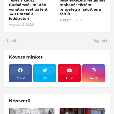
Teljes a káosz
Most érkezett! Hatalmas
Budaörsnél, miután
robbanás történt:
vonatbaleset történt
rengeteg a halott és a
340 utassal a
sérült
fedélzeten
August 05, 2026
August 05, 2026
Újabb
Régebbi
Kövess minket
303k
2k
65k
148k
Népszerű