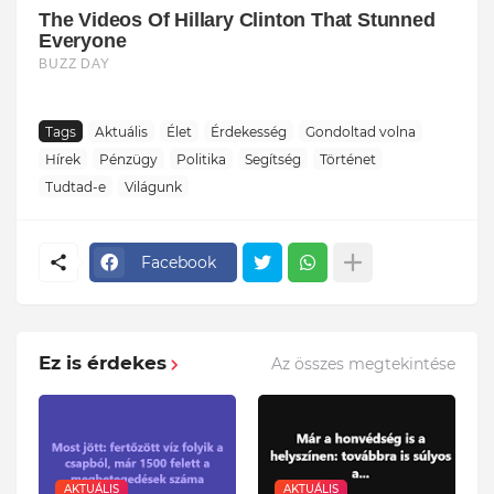
Tags
Aktuális
Élet
Érdekesség
Gondoltad volna
Hírek
Pénzügy
Politika
Segítség
Történet
Tudtad-e
Világunk
Facebook
Ez is érdekes
Az összes megtekintése
AKTUÁLIS
AKTUÁLIS