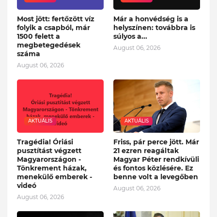
Most jött: fertőzött víz
Már a honvédség is a
folyik a csapból, már
helyszínen: továbbra is
1500 felett a
súlyos a...
megbetegedések
August 06, 2026
száma
August 06, 2026
AKTUÁLIS
AKTUÁLIS
Tragédia! Óriási
Friss, pár perce jött. Már
pusztítást végzett
21 ezren reagáltak
Magyarországon -
Magyar Péter rendkívüli
Tönkrement házak,
és fontos közlésére. Ez
menekülő emberek -
benne volt a levegőben
videó
August 06, 2026
August 06, 2026