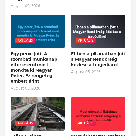
August 06, 2026
AKTUÁLIS
AKTUÁLIS
Egy perce jött. A
Ebben a pillanatban jött
szombati munkanap
a Magyar Rendőrség
eltörléséről most
közlése a tragédiáról
mondta ki Magyar
August 05, 2026
Péter. Ez rengeteg
embert érint
August 05, 2026
AKTUÁLIS
AKTUÁLIS