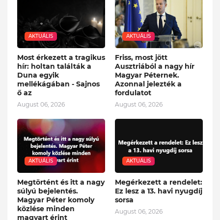
AKTUÁLIS
AKTUÁLIS
Most érkezett a tragikus
Friss, most jött
hír: holtan találták a
Ausztriából a nagy hír
Duna egyik
Magyar Péternek.
mellékágában - Sajnos
Azonnal jelezték a
ő az
fordulatot
August 06, 2026
August 06, 2026
AKTUÁLIS
AKTUÁLIS
Megtörtént és itt a nagy
Megérkezett a rendelet:
súlyú bejelentés.
Ez lesz a 13. havi nyugdíj
Magyar Péter komoly
sorsa
közlése minden
August 06, 2026
magyart érint