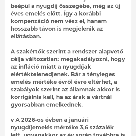
beépül a nyugdíj összegébe, még az új
éves emelés előtt. Így a korábbi
kompenzáció nem vész el, hanem
hosszabb távon is megjelenik az
ellátásban.
A szakértők szerint a rendszer alapvető
célja változatlan: megakadályozni, hogy
az infláció miatt a nyugdíjak
elértéktelenedjenek. Bár a tényleges
emelés mértéke évről évre eltérhet, a
szabályok szerint az államnak akkor is
korrigálnia kell, ha az árak a vártnál
gyorsabban emelkednek.
v A 2026-os évben a januári
nyugdíjemelés mértéke 3,6 százalék
lett, ugyanakkor az év során továbbra is