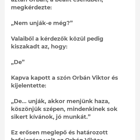
megkérdezte:
„Nem unják-e még?”
Valaiből a kérdezők közül pedig
kiszakadt az, hogy:
„De”
Kapva kapott a szón Orbán Viktor és
kijelentette:
„De... unják, akkor menjünk haza,
köszönjük szépen, mindenkinek sok
sikert kívánok, jó munkát.”
Ez erősen meglepő és határozott