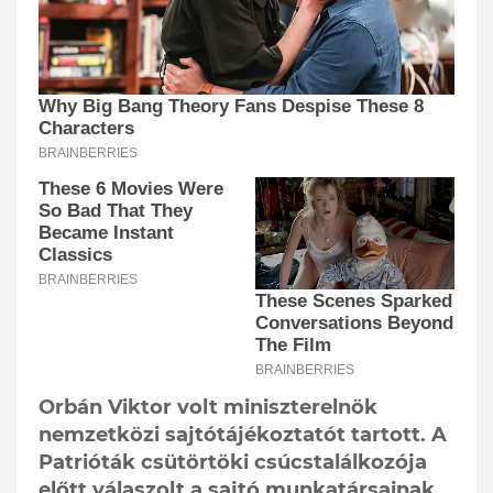
Orbán Viktor volt miniszterelnök
nemzetközi sajtótájékoztatót tartott. A
Patrióták csütörtöki csúcstalálkozója
előtt válaszolt a sajtó munkatársainak