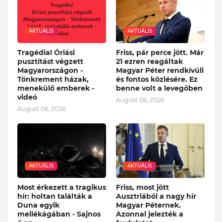
AKTUÁLIS
AKTUÁLIS
Tragédia! Óriási
Friss, pár perce jött. Már
pusztítást végzett
21 ezren reagáltak
Magyarországon -
Magyar Péter rendkívüli
Tönkrement házak,
és fontos közlésére. Ez
menekülő emberek -
benne volt a levegőben
videó
August 06, 2026
August 06, 2026
AKTUÁLIS
AKTUÁLIS
Most érkezett a tragikus
Friss, most jött
hír: holtan találták a
Ausztriából a nagy hír
Duna egyik
Magyar Péternek.
mellékágában - Sajnos
Azonnal jelezték a