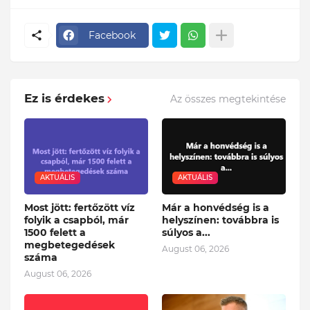
Facebook
Ez is érdekes
Az összes megtekintése
AKTUÁLIS
AKTUÁLIS
Most jött: fertőzött víz
Már a honvédség is a
folyik a csapból, már
helyszínen: továbbra is
1500 felett a
súlyos a...
megbetegedések
August 06, 2026
száma
August 06, 2026