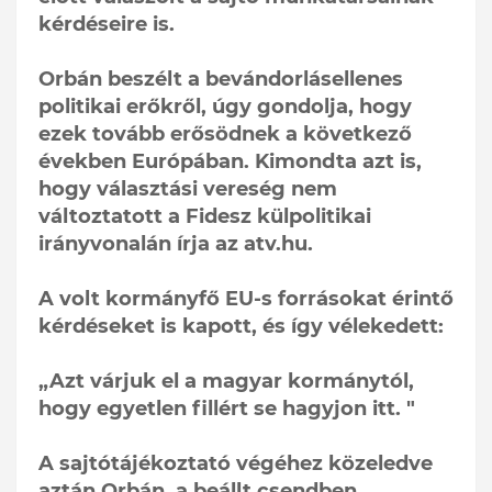
kérdéseire is.
Orbán beszélt a bevándorlásellenes
politikai erőkről, úgy gondolja, hogy
ezek tovább erősödnek a következő
években Európában. Kimondta azt is,
hogy választási vereség nem
változtatott a Fidesz külpolitikai
irányvonalán írja az atv.hu.
A volt kormányfő EU-s forrásokat érintő
kérdéseket is kapott, és így vélekedett:
„Azt várjuk el a magyar kormánytól,
hogy egyetlen fillért se hagyjon itt. "
A sajtótájékoztató végéhez közeledve
aztán Orbán, a beállt csendben,