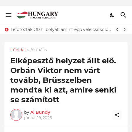
Lefotózták Oláh Ibolyát, amint épp vele csókolózik - EZT nem hiszed el, kinek a karjában kötött ki...ÍME
Főoldal
Aktuális
Elképesztő helyzet állt elő.
Orbán Viktor nem várt
tovább, Brüsszelben
mondta ki azt, amire senki
se számított
by
Al Bundy
június 19, 2026