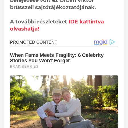
befejezése volt ez Orbán Viktor
brüsszeli sajtótájékoztatójának.
A további részleteket
IDE kattintva
olvashatja!