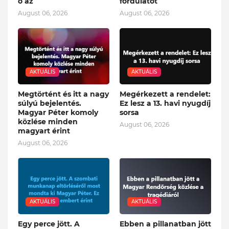
ő az
fordulatot
August 06, 2026
August 06, 2026
AKTUÁLIS
AKTUÁLIS
Megtörtént és itt a nagy
Megérkezett a rendelet:
súlyú bejelentés.
Ez lesz a 13. havi nyugdíj
Magyar Péter komoly
sorsa
közlése minden
August 06, 2026
magyart érint
August 06, 2026
AKTUÁLIS
AKTUÁLIS
Egy perce jött. A
Ebben a pillanatban jött