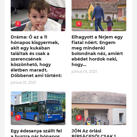
5
6
Dráma: Ő az a 11
Elhagyott a férjem egy
hónapos kisgyermek,
fiatal nőért. Engem
akit egy kukában
meg mindenki
találtak és csak a
bolondnak néz, amiért
szerencsének
ebédet hordok neki,
köszönhető, hogy
hogy...
életben maradt.
június 01, 2021
Döbbenet ami történt:
június 01, 2021
7
8
Egy édesanya szállt fel
JÖN Az óriási
a buszra pár hónapos
BÍRSÁGESŐ! CSAK 1