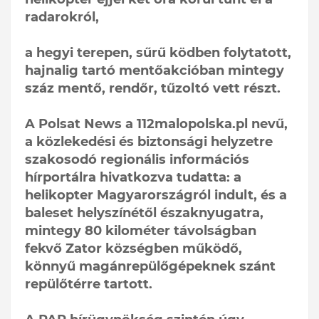
radarokról,
a hegyi terepen, sűrű ködben folytatott,
hajnalig tartó mentőakcióban mintegy
száz mentő, rendőr, tűzoltó vett részt.
A Polsat News a 112malopolska.pl nevű,
a közlekedési és biztonsági helyzetre
szakosodó regionális információs
hírportálra hivatkozva tudatta: a
helikopter Magyarországról indult, és a
baleset helyszínétől északnyugatra,
mintegy 80 kilométer távolságban
fekvő Zator községben működő,
könnyű magánrepülőgépeknek szánt
repülőtérre tartott.