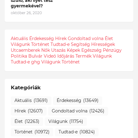
szülő, aki ilyet tesz
gyermekével?
október 26, 2020
Aktuális
Érdekesség
Hírek
Gondoltad volna
Élet
Világunk
Történet
Tudtad-e
Segítség
Hírességek
Utcaemberek
Nők
Utazás
Képek
Egészség
Pénzügy
Politika
Bulvár
Videó
Időjárás
Termék
Világunk
Tudtad-e
ghg
Világunk Történet
Kategóriák
Aktuális
(13691)
Érdekesség
(13649)
Hírek
(12607)
Gondoltad volna
(12426)
Élet
(12263)
Világunk
(11754)
Történet
(10972)
Tudtad-e
(10824)