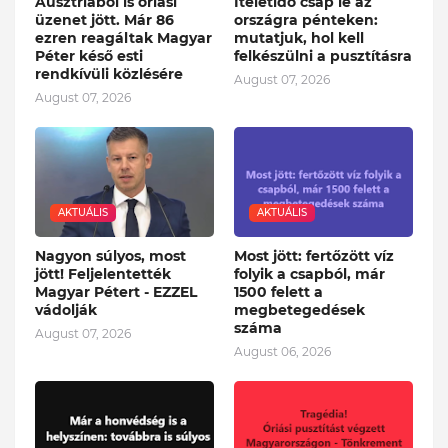
Ausztriából is óriási
Ítéletidő csap le az
üzenet jött. Már 86
országra pénteken:
ezren reagáltak Magyar
mutatjuk, hol kell
Péter késő esti
felkészülni a pusztításra
rendkívüli közlésére
August 07, 2026
August 07, 2026
AKTUÁLIS
AKTUÁLIS
Nagyon súlyos, most
Most jött: fertőzött víz
jött! Feljelentették
folyik a csapból, már
Magyar Pétert - EZZEL
1500 felett a
vádolják
megbetegedések
száma
August 07, 2026
August 06, 2026