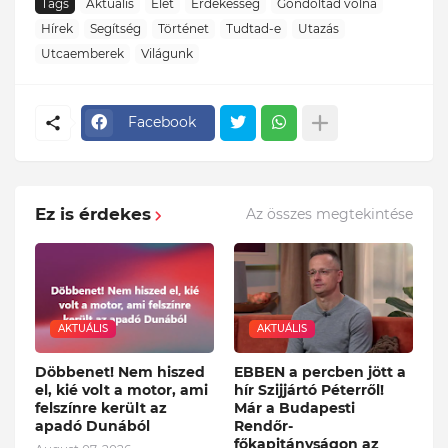
Tags
Aktuális
Élet
Érdekesség
Gondoltad volna
Hírek
Segítség
Történet
Tudtad-e
Utazás
Utcaemberek
Világunk
Facebook
Ez is érdekes
Az összes megtekintése
AKTUÁLIS
AKTUÁLIS
Döbbenet! Nem hiszed
EBBEN a percben jött a
el, kié volt a motor, ami
hír Szijjártó Péterről!
felszínre került az
Már a Budapesti
apadó Dunából
Rendőr-
főkapitányságon az