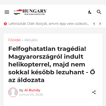
Lefotózták Oláh Ibolyát, amint épp vele csókolózik - EZT nem hiszed el, kinek a karjában kötött ki...ÍME
Főoldal
Aktuális
Felfoghatatlan tragédia!
Magyarországról indult
helikopterrel, majd nem
sokkal később lezuhant - Ő
az áldozata
by
Al Bundy
június 04, 2026