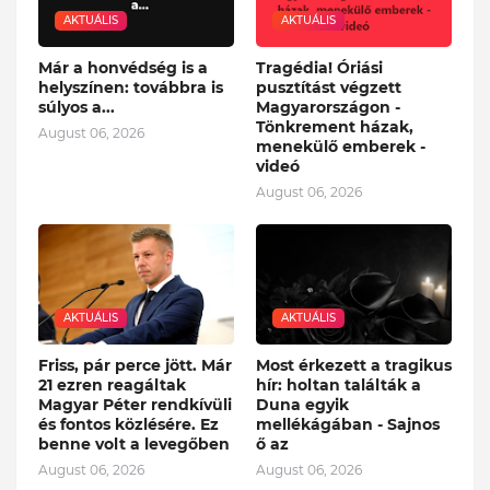
AKTUÁLIS
AKTUÁLIS
Már a honvédség is a
Tragédia! Óriási
helyszínen: továbbra is
pusztítást végzett
súlyos a...
Magyarországon -
Tönkrement házak,
August 06, 2026
menekülő emberek -
videó
August 06, 2026
AKTUÁLIS
AKTUÁLIS
Friss, pár perce jött. Már
Most érkezett a tragikus
21 ezren reagáltak
hír: holtan találták a
Magyar Péter rendkívüli
Duna egyik
és fontos közlésére. Ez
mellékágában - Sajnos
benne volt a levegőben
ő az
August 06, 2026
August 06, 2026