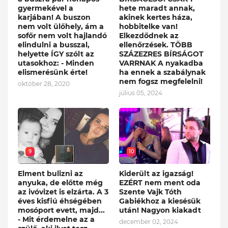
gyermekével a
hete maradt annak,
karjában! A buszon
akinek kertes háza,
nem volt ülőhely, ám a
hobbitelke van!
sofőr nem volt hajlandó
Elkezdődnek az
elindulni a busszal,
ellenőrzések. TÖBB
helyette ÍGY szólt az
SZÁZEZRES BÍRSÁGOT
utasokhoz: - Minden
VARRNAK A nyakadba
elismerésünk érte!
ha ennek a szabálynak
nem fogsz megfelelni!
október 28, 2020
július 05, 2024
9
10
Elment bulizni az
Kiderült az igazság!
anyuka, de előtte még
EZÉRT nem ment oda
az ivóvizet is elzárta. A 3
Szente Vajk Tóth
éves kisfiú éhségében
Gabiékhoz a kiesésük
mosóport evett, majd...
után! Nagyon kiakadt
- Mit érdemelne az a
december 02, 2024