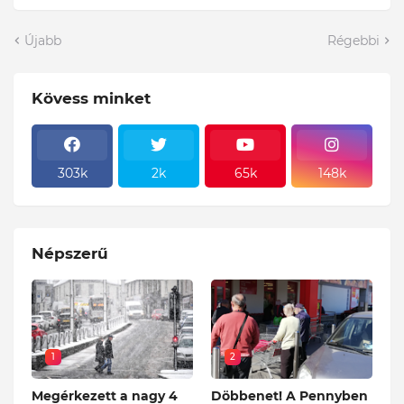
Újabb
Régebbi
Kövess minket
303k
2k
65k
148k
Népszerű
1
2
Megérkezett a nagy 4
Döbbenet! A Pennyben