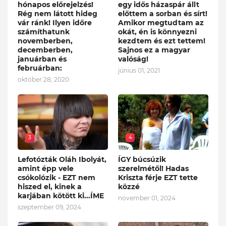
hónapos előrejelzés!
egy idős házaspár állt
Rég nem látott hideg
előttem a sorban és sírt!
vár ránk! Ilyen időre
Amikor megtudtam az
számíthatunk
okát, én is könnyezni
novemberben,
kezdtem és ezt tettem!
decemberben,
Sajnos ez a magyar
januárban és
valóság!
februárban:
június 01, 2021
október 28, 2020
3
4
Lefotózták Oláh Ibolyát,
ÍGY búcsúzik
amint épp vele
szerelmétől! Hadas
csókolózik - EZT nem
Kriszta férje EZT tette
hiszed el, kinek a
közzé
karjában kötött ki...ÍME
november 01, 2024
szeptember 09, 2024