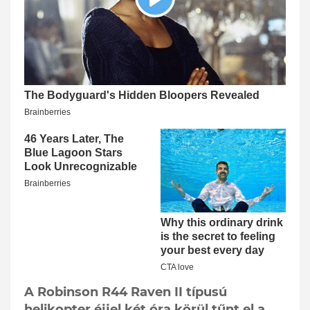
A Robinson R44 Raven II típusú
helikopter éjjel két óra körül tűnt el a