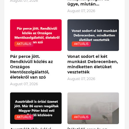
August 07, 2026
ügye, miután...
August 07, 2026
AKTUÁLIS
AKTUÁLIS
Pár perce jött.
Vonat sodort el két
Rendkívüli közlés az
munkást Debrecenben,
Országos
mindketten életüket
Mentőszolgálattól,
vesztették
életekről van szó
August 07, 2026
August 07, 2026
AKTUÁLIS
AKTUÁLIS