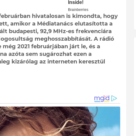
februárban hivatalosan is kimondta, hogy
tt, amikor a Médiatanács elutasította a
ált budapesti, 92,9 MHz-es frekvenciára
jogosultság meghosszabbítását. A rádió
még 2021 februárjában járt le, és a
na azóta sem sugározhat ezen a
leg kizárólag az interneten keresztül