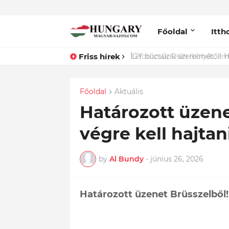
Főoldal
Itth
Friss hírek
ÍGY búcsúzik szerelmétől! Ha
Főoldal
Aktuális
Határozott üzene
végre kell hajta
by
Al Bundy
-
június 26, 2026
Határozott üzenet Brüsszelből!