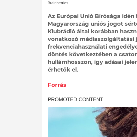
Az Európai Unió Bírósága idén 
Magyarország uniós jogot sérte
Klubrádió által korábban haszn
vonatkozó médiaszolgáltatási 
frekvenciahasználati engedélye 
döntés következtében a csator
hullámhosszon, így adásai jelen
érhetők el.
Forrás