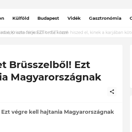
on
Külföld
Budapest
Vidék
Gasztronómia
das Kriszta férje EZT tette közzé
t Brüsszelből! Ezt
nia Magyarországnak
 Ezt végre kell hajtania Magyarországnak