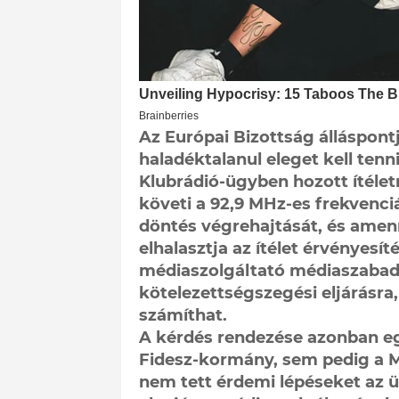
Az Európai Bizottság álláspon
haladéktalanul eleget kell tenn
Klubrádió-ügyben hozott ítéletn
követi a 92,9 MHz-es frekvenci
döntés végrehajtását, és amenn
elhalasztja az ítélet érvényesít
médiaszolgáltató médiaszabads
kötelezettségszegési eljárásra
számíthat.
A kérdés rendezése azonban eg
Fidesz-kormány, sem pedig a M
nem tett érdemi lépéseket az 