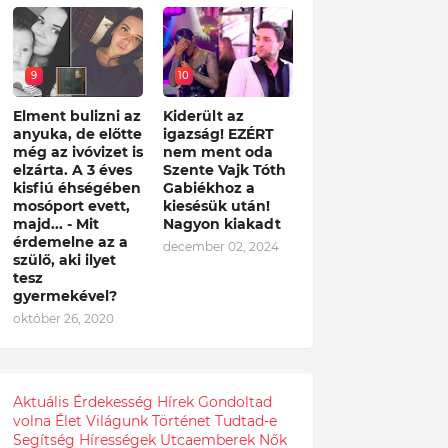
9
10
Elment bulizni az
Kiderült az
anyuka, de előtte
igazság! EZÉRT
még az ivóvizet is
nem ment oda
elzárta. A 3 éves
Szente Vajk Tóth
kisfiú éhségében
Gabiékhoz a
mosóport evett,
kiesésük után!
majd... - Mit
Nagyon kiakadt
érdemelne az a
december 02, 2024
szülő, aki ilyet
tesz
gyermekével?
október 26, 2020
Aktuális
Érdekesség
Hírek
Gondoltad
volna
Élet
Világunk
Történet
Tudtad-e
Segítség
Hírességek
Utcaemberek
Nők