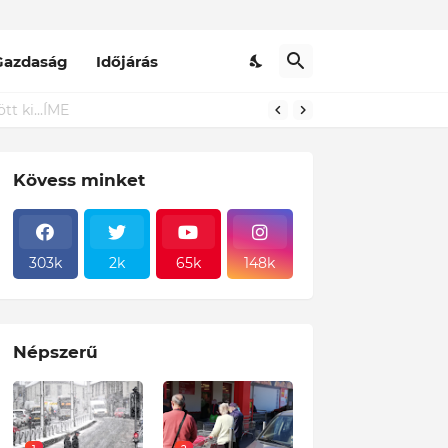
Gazdaság
Időjárás
Kövess minket
303k
2k
65k
148k
Népszerű