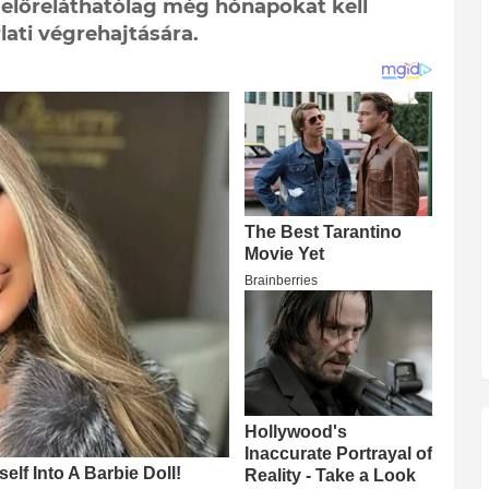
 előreláthatólag még hónapokat kell
lati végrehajtására.