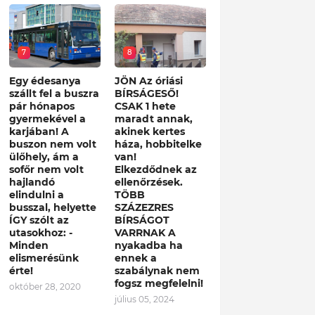
7
8
Egy édesanya
JÖN Az óriási
szállt fel a buszra
BÍRSÁGESŐ!
pár hónapos
CSAK 1 hete
gyermekével a
maradt annak,
karjában! A
akinek kertes
buszon nem volt
háza, hobbitelke
ülőhely, ám a
van!
sofőr nem volt
Elkezdődnek az
hajlandó
ellenőrzések.
elindulni a
TÖBB
busszal, helyette
SZÁZEZRES
ÍGY szólt az
BÍRSÁGOT
utasokhoz: -
VARRNAK A
Minden
nyakadba ha
elismerésünk
ennek a
érte!
szabálynak nem
fogsz megfelelni!
október 28, 2020
július 05, 2024