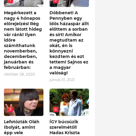
1
2
Megérkezett a
Döbbenet! A
nagy 4 hónapos
Pennyben egy
előrejelzés! Rég
idős házaspár állt
nem látott hideg
előttem a sorban
vár ránk! Ilyen
és sírt! Amikor
időre
megtudtam az
számíthatunk
okát, én is
novemberben,
könnyezni
decemberben,
kezdtem és ezt
januárban és
tettem! Sajnos ez
februárban:
a magyar
valóság!
október 28, 2020
június 01, 2021
3
4
Lefotózták Oláh
ÍGY búcsúzik
Ibolyát, amint
szerelmétől!
épp vele
Hadas Kriszta