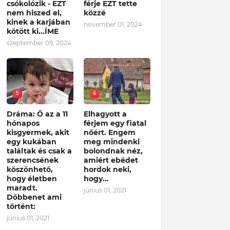
csókolózik - EZT
férje EZT tette
nem hiszed el,
közzé
kinek a karjában
november 01, 2024
kötött ki...ÍME
szeptember 09, 2024
5
6
Dráma: Ő az a 11
Elhagyott a
hónapos
férjem egy fiatal
kisgyermek, akit
nőért. Engem
egy kukában
meg mindenki
találtak és csak a
bolondnak néz,
szerencsének
amiért ebédet
köszönhető,
hordok neki,
hogy életben
hogy...
maradt.
június 01, 2021
Döbbenet ami
történt:
június 01, 2021