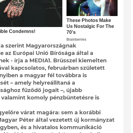
tja szerint Magyarországnak
ie az Európai Unió Bírósága által a
ek - írja a MEDIA1. Brüsszel kiemelten
ával kapcsolatos, februárban született
yiben a magyar fél továbbra is
ését – amely helyreállítaná a
ághoz fűződő jogait –, újabb
, valamint komoly pénzbüntetésre is
yelőre várat magára: sem a korábbi
agyar Péter által vezetett új kormányzat
ügyben, és a hivatalos kommunikáció