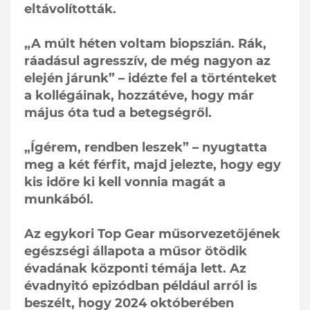
eltávolították.
„A múlt héten voltam biopszián. Rák,
ráadásul agresszív, de még nagyon az
elején járunk” – idézte fel a történteket
a kollégáinak, hozzátéve, hogy már
május óta tud a betegségről.
„Ígérem, rendben leszek” – nyugtatta
meg a két férfit, majd jelezte, hogy egy
kis időre ki kell vonnia magát a
munkából.
Az egykori Top Gear műsorvezetőjének
egészségi állapota a műsor ötödik
évadának központi témája lett. Az
évadnyitó epizódban például arról is
beszélt, hogy 2024 októberében