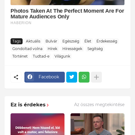
Tags
Aktuális
Bulvár
Egészség
Élet
Érdekesség
Gondoltad volna
Hírek
Hírességek
Segítség
Történet
Tudtad-e
Világunk
Facebook
Ez is érdekes
Az összes megtekintése