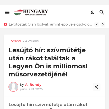
Lefotózták Oláh Ibolyát, amint épp vele csókolózik - EZT nem hiszed el, kinek a karjában kötött ki...ÍME
Főoldal
Aktuális
Lesújtó hír: szívműtétje
után rákot találtak a
Legyen Ön is milliomos!
műsorvezetőjénél
by
Al Bundy
június 18, 2026
Lesújtó hír: szívműtétje után rákot