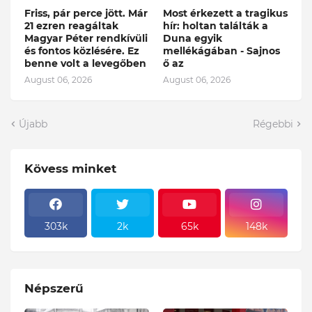
Friss, pár perce jött. Már
Most érkezett a tragikus
21 ezren reagáltak
hír: holtan találták a
Magyar Péter rendkívüli
Duna egyik
és fontos közlésére. Ez
mellékágában - Sajnos
benne volt a levegőben
ő az
August 06, 2026
August 06, 2026
Újabb
Régebbi
Kövess minket
303k
2k
65k
148k
Népszerű