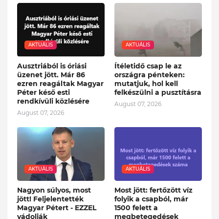
AKTUÁLIS
AKTUÁLIS
Ausztriából is óriási
Ítéletidő csap le az
üzenet jött. Már 86
országra pénteken:
ezren reagáltak Magyar
mutatjuk, hol kell
Péter késő esti
felkészülni a pusztításra
rendkívüli közlésére
August 07, 2026
August 07, 2026
AKTUÁLIS
AKTUÁLIS
Nagyon súlyos, most
Most jött: fertőzött víz
jött! Feljelentették
folyik a csapból, már
Magyar Pétert - EZZEL
1500 felett a
vádolják
megbetegedések