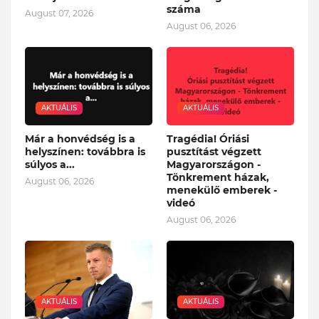
száma
August 07, 2026
August 06, 2026
AKTUÁLIS
AKTUÁLIS
Már a honvédség is a
Tragédia! Óriási
helyszínen: továbbra is
pusztítást végzett
súlyos a...
Magyarországon -
Tönkrement házak,
August 06, 2026
menekülő emberek -
videó
August 06, 2026
AKTUÁLIS
AKTUÁLIS