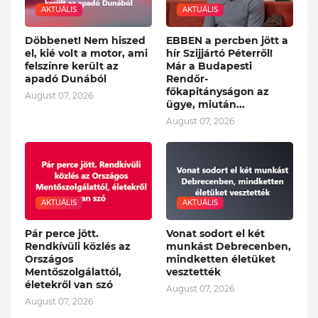
AKTUÁLIS
AKTUÁLIS
Döbbenet! Nem hiszed
EBBEN a percben jött a
el, kié volt a motor, ami
hír Szijjártó Péterről!
felszínre került az
Már a Budapesti
apadó Dunából
Rendőr-
főkapitányságon az
August 07, 2026
ügye, miután...
August 07, 2026
AKTUÁLIS
AKTUÁLIS
Pár perce jött.
Vonat sodort el két
Rendkívüli közlés az
munkást Debrecenben,
Országos
mindketten életüket
Mentőszolgálattól,
vesztették
életekről van szó
August 07, 2026
August 07, 2026