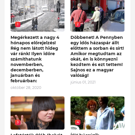
1
2
Megérkezett a nagy 4
Döbbenet! A Pennyben
hónapos előrejelzés!
egy idős házaspár állt
Rég nem látott hideg
előttem a sorban és sírt!
vár ránk! Ilyen időre
Amikor megtudtam az
számíthatunk
okát, én is könnyezni
novemberben,
kezdtem és ezt tettem!
decemberben,
Sajnos ez a magyar
januárban és
valóság!
februárban:
június 01, 2021
október 28, 2020
3
4