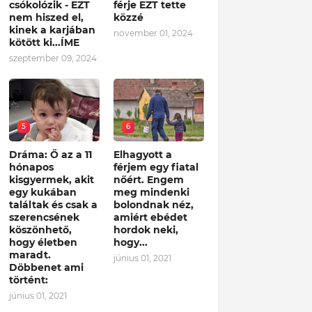
csókolózik - EZT
férje EZT tette
nem hiszed el,
közzé
kinek a karjában
november 01, 2024
kötött ki...ÍME
szeptember 09, 2024
5
6
Dráma: Ő az a 11
Elhagyott a
hónapos
férjem egy fiatal
kisgyermek, akit
nőért. Engem
egy kukában
meg mindenki
találtak és csak a
bolondnak néz,
szerencsének
amiért ebédet
köszönhető,
hordok neki,
hogy életben
hogy...
maradt.
június 01, 2021
Döbbenet ami
történt:
június 01, 2021