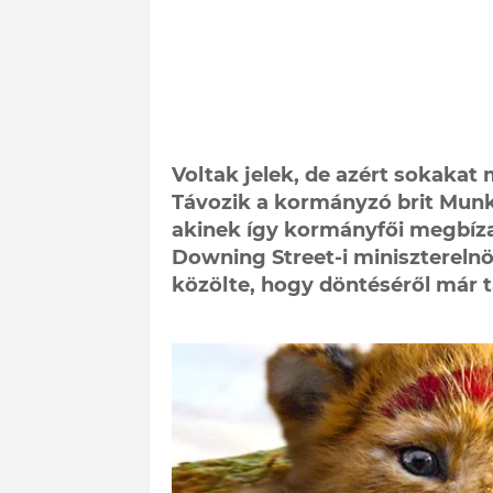
Voltak jelek, de azért sokakat
Távozik a kormányzó brit Munká
akinek így kormányfői megbízat
Downing Street-i miniszterelnök
közölte, hogy döntéséről már táj