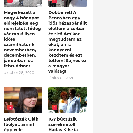
1
2
Megérkezett a
Döbbenet! A
nagy 4 hónapos
Pennyben egy
előrejelzés! Rég
idős házaspár állt
nem látott hideg
előttem a sorban
vár ránk! Ilyen
és sírt! Amikor
időre
megtudtam az
számíthatunk
okát, én is
novemberben,
könnyezni
decemberben,
kezdtem és ezt
januárban és
tettem! Sajnos ez
februárban:
a magyar
valóság!
október 28, 2020
június 01, 2021
3
4
Lefotózták Oláh
ÍGY búcsúzik
Ibolyát, amint
szerelmétől!
épp vele
Hadas Kriszta