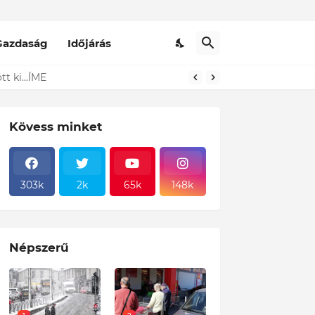
Gazdaság
Időjárás
t ki...ÍME
Kövess minket
303k
2k
65k
148k
Népszerű