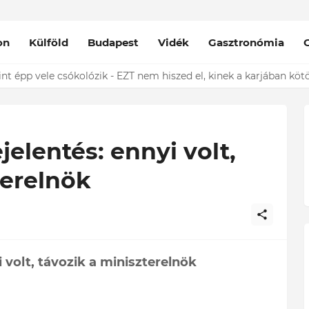
on
Külföld
Budapest
Vidék
Gasztronómia
nt épp vele csókolózik - EZT nem hiszed el, kinek a karjában kötöt
lentés: ennyi volt,
terelnök
volt, távozik a miniszterelnök