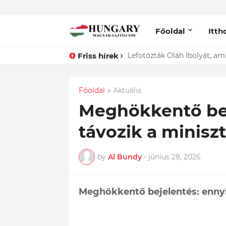
Főoldal
Itth
Friss hírek
Lefotózták Oláh Ibolyát, ami
Főoldal
Aktuális
Meghökkentő beje
távozik a minisz
by
Al Bundy
-
június 28, 2026
Meghökkentő bejelentés: ennyi 