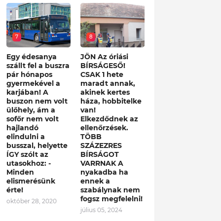
7
8
Egy édesanya
JÖN Az óriási
szállt fel a buszra
BÍRSÁGESŐ!
pár hónapos
CSAK 1 hete
gyermekével a
maradt annak,
karjában! A
akinek kertes
buszon nem volt
háza, hobbitelke
ülőhely, ám a
van!
sofőr nem volt
Elkezdődnek az
hajlandó
ellenőrzések.
elindulni a
TÖBB
busszal, helyette
SZÁZEZRES
ÍGY szólt az
BÍRSÁGOT
utasokhoz: -
VARRNAK A
Minden
nyakadba ha
elismerésünk
ennek a
érte!
szabálynak nem
fogsz megfelelni!
október 28, 2020
július 05, 2024