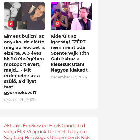
9
10
Elment bulizni az
Kiderült az
anyuka, de előtte
igazság! EZÉRT
még az ivóvizet is
nem ment oda
elzárta. A 3 éves
Szente Vajk Tóth
kisfiú éhségében
Gabiékhoz a
mosóport evett,
kiesésük után!
majd... - Mit
Nagyon kiakadt
érdemelne az a
december 02, 2024
szülő, aki ilyet
tesz
gyermekével?
október 26, 2020
Aktuális
Érdekesség
Hírek
Gondoltad
volna
Élet
Világunk
Történet
Tudtad-e
Segítség
Hírességek
Utcaemberek
Nők