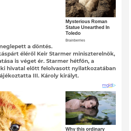
 meglepett a döntés.
spárt éléről Keir Starmer miniszterelnök,
ása is véget ér. Starmer hétfőn, a
i hivatal előtt felolvasott nyilatkozatában
ékoztatta III. Károly királyt.