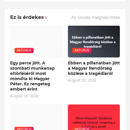
Ez is érdekes
Az összes megtekintése
AKTUÁLIS
AKTUÁLIS
Egy perce jött. A
Ebben a pillanatban jött
szombati munkanap
a Magyar Rendőrség
eltörléséről most
közlése a tragédiáról
mondta ki Magyar
August 05, 2026
Péter. Ez rengeteg
embert érint
August 05, 2026
AKTUÁLIS
AKTUÁLIS