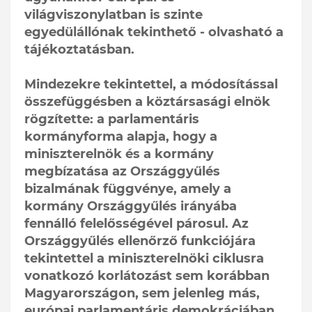
világviszonylatban is szinte
egyedülállónak tekinthető - olvasható a
tájékoztatásban.
Mindezekre tekintettel, a módosítással
összefüggésben a köztársasági elnök
rögzítette: a parlamentáris
kormányforma alapja, hogy a
miniszterelnök és a kormány
megbízatása az Országgyűlés
bizalmának függvénye, amely a
kormány Országgyűlés irányába
fennálló felelősségével párosul. Az
Országgyűlés ellenőrző funkciójára
tekintettel a miniszterelnöki ciklusra
vonatkozó korlátozást sem korábban
Magyarországon, sem jelenleg más,
európai parlamentáris demokráciában