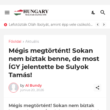
Lefotózták Oláh Ibolyát, amint épp vele csókolózik - EZT nem hiszed el, kinek a karjában kötött ki...ÍME
Főoldal
Aktuális
Mégis megtörtént! Sokan
nem bíztak benne, de most
ÍGY jelentette be Sulyok
Tamás!
by
Al Bundy
június 20, 2026
Mégis megtörtént! Sokan nem bíztak