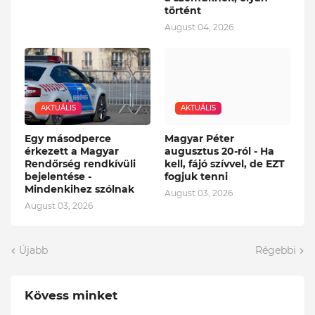
történt
August 04, 2026
AKTUÁLIS
AKTUÁLIS
Egy másodperce
Magyar Péter
érkezett a Magyar
augusztus 20-ról - Ha
Rendőrség rendkívüli
kell, fájó szívvel, de EZT
bejelentése -
fogjuk tenni
Mindenkihez szólnak
August 03, 2026
August 03, 2026
Újabb
Régebbi
Kövess minket