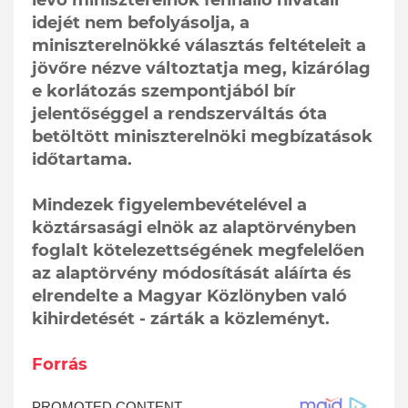
lévő miniszterelnök fennálló hivatali
idejét nem befolyásolja, a
miniszterelnökké választás feltételeit a
jövőre nézve változtatja meg, kizárólag
e korlátozás szempontjából bír
jelentőséggel a rendszerváltás óta
betöltött miniszterelnöki megbízatások
időtartama.
Mindezek figyelembevételével a
köztársasági elnök az alaptörvényben
foglalt kötelezettségének megfelelően
az alaptörvény módosítását aláírta és
elrendelte a Magyar Közlönyben való
kihirdetését - zárták a közleményt.
Forrás