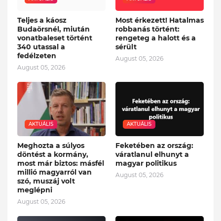
Teljes a káosz
Most érkezett! Hatalmas
Budaörsnél, miután
robbanás történt:
vonatbaleset történt
rengeteg a halott és a
340 utassal a
sérült
fedélzeten
August 05, 2026
August 05, 2026
AKTUÁLIS
AKTUÁLIS
Meghozta a súlyos
Feketében az ország:
döntést a kormány,
váratlanul elhunyt a
most már biztos: másfél
magyar politikus
millió magyarról van
August 05, 2026
szó, muszáj volt
meglépni
August 05, 2026