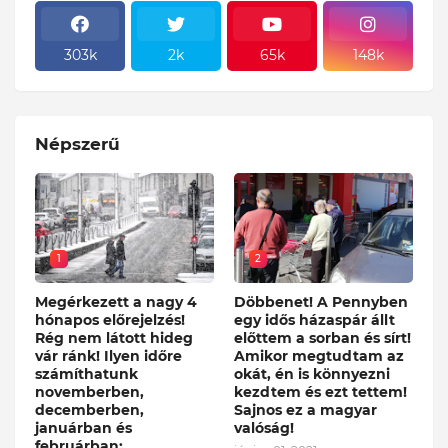
303k
2k
65k
148k
Népszerű
1
2
Megérkezett a nagy 4
Döbbenet! A Pennyben
hónapos előrejelzés!
egy idős házaspár állt
Rég nem látott hideg
előttem a sorban és sírt!
vár ránk! Ilyen időre
Amikor megtudtam az
számíthatunk
okát, én is könnyezni
novemberben,
kezdtem és ezt tettem!
decemberben,
Sajnos ez a magyar
januárban és
valóság!
februárban: