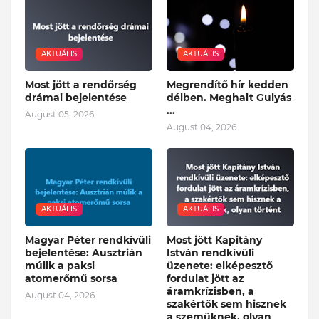
AKTUÁLIS
AKTUÁLIS
Most jött a rendőrség
Megrendítő hír kedden
drámai bejelentése
délben. Meghalt Gulyás
...
August 05, 2026
August 04, 2026
AKTUÁLIS
AKTUÁLIS
Magyar Péter rendkívüli
Most jött Kapitány
bejelentése: Ausztrián
István rendkívüli
múlik a paksi
üzenete: elképesztő
atomerőmű sorsa
fordulat jött az
áramkrízisben, a
August 04, 2026
szakértők sem hisznek
a szemüknek, olyan