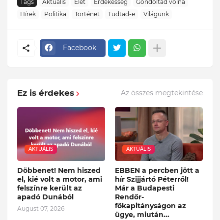
Tags
Aktuális
Élet
Érdekesség
Gondoltad volna
Hírek
Politika
Történet
Tudtad-e
Világunk
Facebook
Ez is érdekes
Az összes megtekintése
AKTUÁLIS
AKTUÁLIS
Döbbenet! Nem hiszed
EBBEN a percben jött a
el, kié volt a motor, ami
hír Szijjártó Péterről!
felszínre került az
Már a Budapesti
apadó Dunából
Rendőr-
főkapitányságon az
August 07, 2026
ügye, miután...