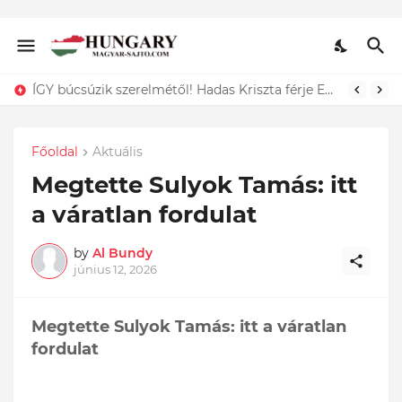
Dráma: Ő az a 11 hónapos kisgyermek, akit egy kukában találtak és csak a szerencsének köszönhető, hogy életben maradt. Döbbenet ami történt:
Főoldal
Aktuális
Megtette Sulyok Tamás: itt
a váratlan fordulat
by
Al Bundy
június 12, 2026
Megtette Sulyok Tamás: itt a váratlan
fordulat