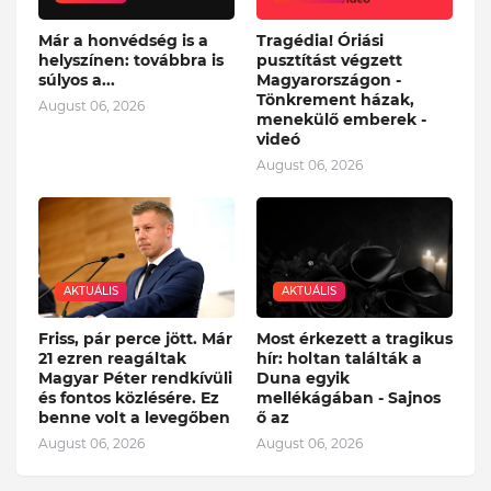
Már a honvédség is a
Tragédia! Óriási
helyszínen: továbbra is
pusztítást végzett
súlyos a...
Magyarországon -
Tönkrement házak,
August 06, 2026
menekülő emberek -
videó
August 06, 2026
AKTUÁLIS
AKTUÁLIS
Friss, pár perce jött. Már
Most érkezett a tragikus
21 ezren reagáltak
hír: holtan találták a
Magyar Péter rendkívüli
Duna egyik
és fontos közlésére. Ez
mellékágában - Sajnos
benne volt a levegőben
ő az
August 06, 2026
August 06, 2026