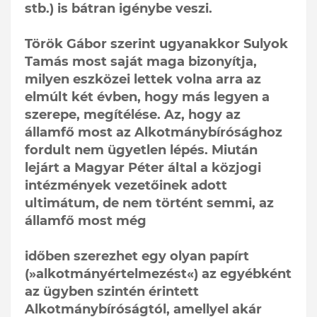
stb.) is bátran igénybe veszi.
Török Gábor szerint ugyanakkor Sulyok
Tamás most saját maga bizonyítja,
milyen eszközei lettek volna arra az
elmúlt két évben, hogy más legyen a
szerepe, megítélése. Az, hogy az
államfő most az Alkotmánybírósághoz
fordult nem ügyetlen lépés. Miután
lejárt a Magyar Péter által a közjogi
intézmények vezetőinek adott
ultimátum, de nem történt semmi, az
államfő most még
időben szerezhet egy olyan papírt
(»alkotmányértelmezést«) az egyébként
az ügyben szintén érintett
Alkotmánybíróságtól, amellyel akár