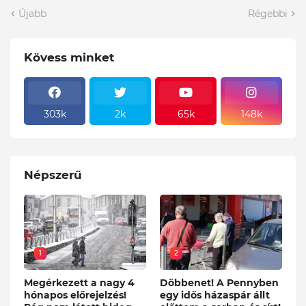
Újabb
Régebbi
Kövess minket
303k
2k
65k
148k
Népszerű
1
2
Megérkezett a nagy 4
Döbbenet! A Pennyben
hónapos előrejelzés!
egy idős házaspár állt