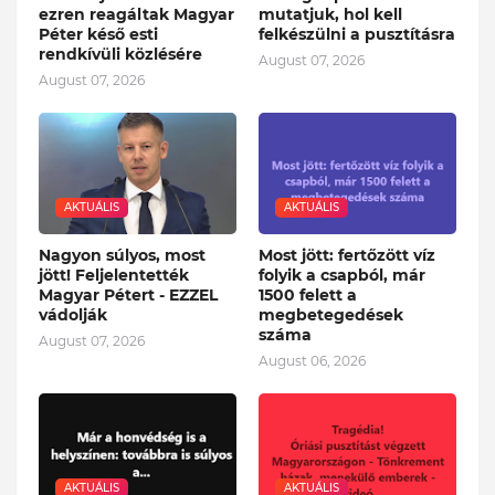
ezren reagáltak Magyar
mutatjuk, hol kell
Péter késő esti
felkészülni a pusztításra
rendkívüli közlésére
August 07, 2026
August 07, 2026
AKTUÁLIS
AKTUÁLIS
Nagyon súlyos, most
Most jött: fertőzött víz
jött! Feljelentették
folyik a csapból, már
Magyar Pétert - EZZEL
1500 felett a
vádolják
megbetegedések
száma
August 07, 2026
August 06, 2026
AKTUÁLIS
AKTUÁLIS