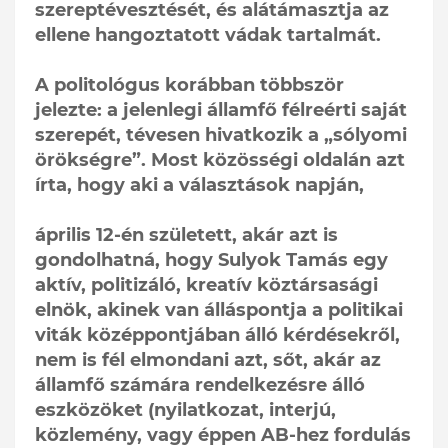
szereptévesztését, és alátámasztja az
ellene hangoztatott vádak tartalmát.
A politológus korábban többször
jelezte: a jelenlegi államfő félreérti saját
szerepét, tévesen hivatkozik a „sólyomi
örökségre”. Most közösségi oldalán azt
írta, hogy aki a választások napján,
április 12-én született, akár azt is
gondolhatná, hogy Sulyok Tamás egy
aktív, politizáló, kreatív köztársasági
elnök, akinek van álláspontja a politikai
viták középpontjában álló kérdésekről,
nem is fél elmondani azt, sőt, akár az
államfő számára rendelkezésre álló
eszközöket (nyilatkozat, interjú,
közlemény, vagy éppen AB-hez fordulás