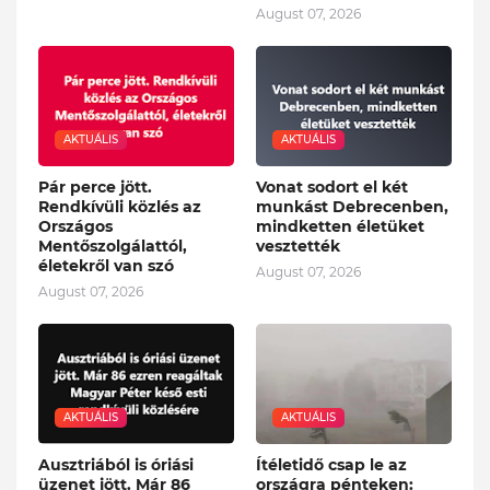
August 07, 2026
AKTUÁLIS
AKTUÁLIS
Pár perce jött.
Vonat sodort el két
Rendkívüli közlés az
munkást Debrecenben,
Országos
mindketten életüket
Mentőszolgálattól,
vesztették
életekről van szó
August 07, 2026
August 07, 2026
AKTUÁLIS
AKTUÁLIS
Ausztriából is óriási
Ítéletidő csap le az
üzenet jött. Már 86
országra pénteken: