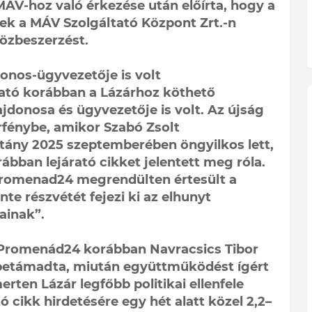
ÁV-hoz való érkezése után előírta, hogy a
nek a MÁV Szolgáltató Központ Zrt.-n
közbeszerzést.
nos-ügyvezetője is volt
ató korábban a Lázárhoz köthető
jdonosa és ügyvezetője is volt. Az újság
rfénybe, amikor Szabó Zsolt
ány 2025 szeptemberében öngyilkos lett,
ábban lejárató cikket jelentett meg róla.
A Promenad24 megrendülten értesült a
nte részvétét fejezi ki az elhunyt
ainak”.
Promenád24 korábban Navracsics Tibor
is betámadta, miután együttműködést ígért
rten Lázár legfőbb politikai ellenfele
 cikk hirdetésére egy hét alatt közel 2,2–