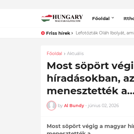
Főoldal
Itth
Friss hírek
Lefotózták Oláh Ibolyát, ami
Főoldal
Aktuális
Most söpört vég
híradásokban, az
menesztették a..
by
Al Bundy
-
június 02, 2026
Most söpört végig a magyar hír
menesztették a...