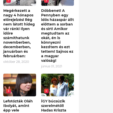
1
2
Megérkezett a
Döbbenet! A
nagy 4 hónapos
Pennyben egy
előrejelzés! Rég
idős házaspár állt
nem látott hideg
előttem a sorban
vár ránk! Ilyen
és sírt! Amikor
időre
megtudtam az
számíthatunk
okát, én is
novemberben,
könnyezni
decemberben,
kezdtem és ezt
januárban és
tettem! Sajnos ez
februárban:
a magyar
valóság!
október 28, 2020
június 01, 2021
3
4
Lefotózták Oláh
ÍGY búcsúzik
Ibolyát, amint
szerelmétől!
épp vele
Hadas Kriszta