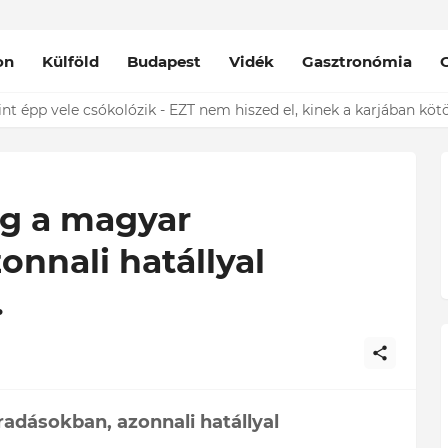
on
Külföld
Budapest
Vidék
Gasztronómia
nt épp vele csókolózik - EZT nem hiszed el, kinek a karjában kötöt
ig a magyar
onnali hatállyal
.
adásokban, azonnali hatállyal