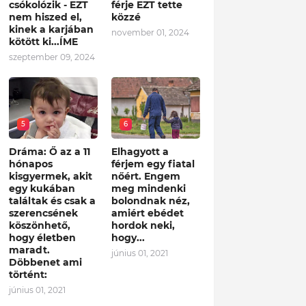
csókolózik - EZT
férje EZT tette
nem hiszed el,
közzé
kinek a karjában
november 01, 2024
kötött ki...ÍME
szeptember 09, 2024
5
6
Dráma: Ő az a 11
Elhagyott a
hónapos
férjem egy fiatal
kisgyermek, akit
nőért. Engem
egy kukában
meg mindenki
találtak és csak a
bolondnak néz,
szerencsének
amiért ebédet
köszönhető,
hordok neki,
hogy életben
hogy...
maradt.
június 01, 2021
Döbbenet ami
történt:
június 01, 2021