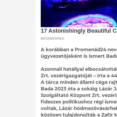
A korábban a Promenád24 nevű
ügyvezetőjeként is ismert Bada
Azonnali hatállyal elbocsátott
Zrt. vezérigazgatóját – írta a 44
A tárca minden állami cége rajt
Bada 2023 óta a sokáig Lázár 
Szolgáltató Központ Zrt. vezé
fideszes politikushoz régi ism
voltak, Lázár hódmezővásárhel
közösen tulajdonolták a Zafír 