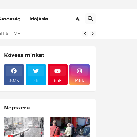
Gazdaság
Időjárás
t ki...ÍME
Kövess minket
303k
2k
65k
148k
Népszerű