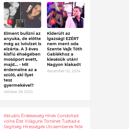
9
10
Elment bulizni az
Kiderült az
anyuka, de előtte
igazság! EZÉRT
még az ivóvizet is
nem ment oda
elzárta. A 3 éves
Szente Vajk Tóth
kisfiú éhségében
Gabiékhoz a
mosóport evett,
kiesésük után!
majd... - Mit
Nagyon kiakadt
érdemelne az a
december 02, 2024
szülő, aki ilyet
tesz
gyermekével?
október 26, 2020
Aktuális
Érdekesség
Hírek
Gondoltad
volna
Élet
Világunk
Történet
Tudtad-e
Segítség
Hírességek
Utcaemberek
Nők