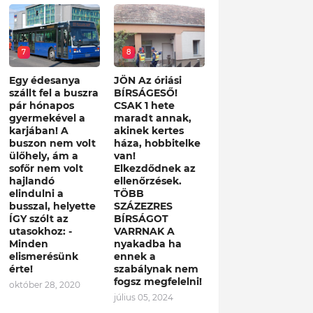
7
8
Egy édesanya
JÖN Az óriási
szállt fel a buszra
BÍRSÁGESŐ!
pár hónapos
CSAK 1 hete
gyermekével a
maradt annak,
karjában! A
akinek kertes
buszon nem volt
háza, hobbitelke
ülőhely, ám a
van!
sofőr nem volt
Elkezdődnek az
hajlandó
ellenőrzések.
elindulni a
TÖBB
busszal, helyette
SZÁZEZRES
ÍGY szólt az
BÍRSÁGOT
utasokhoz: -
VARRNAK A
Minden
nyakadba ha
elismerésünk
ennek a
érte!
szabálynak nem
fogsz megfelelni!
október 28, 2020
július 05, 2024