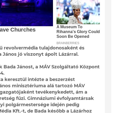
 revolvermédia tulajdonosaként és
 János jó viszonyt ápolt Lázárral.
ák Bada Jánost, a MÁV Szolgáltató Központ
4.
a keresztül intézte a beszerzést
János minisztériuma alá tartozó MÁV
rigazgatójaként tevékenykedett, ám a
eretség fűzi. Gimnáziumi évfolyamtársak
yi polgármestersége idején pedig
Média Kft.-t, de Bada később a Lázárhoz