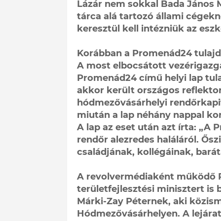
Lázár nem sokkal Bada János M
tárca alá tartozó állami cégek
keresztül kell intézniük az esz
Korábban a Promenád24 tulajdo
A most elbocsátott vezérigazg
Promenád24 című helyi lap tula
akkor került országos reflekto
hódmezővásárhelyi rendőrkapit
miután a lap néhány nappal kor
A lap az eset után azt írta: „
rendőr alezredes haláláról. Őszi
családjának, kollégáinak, barát
A revolvermédiaként működő 
területfejlesztési minisztert 
Márki-Zay Péternek, aki közisme
Hódmezővásárhelyen. A lejárató