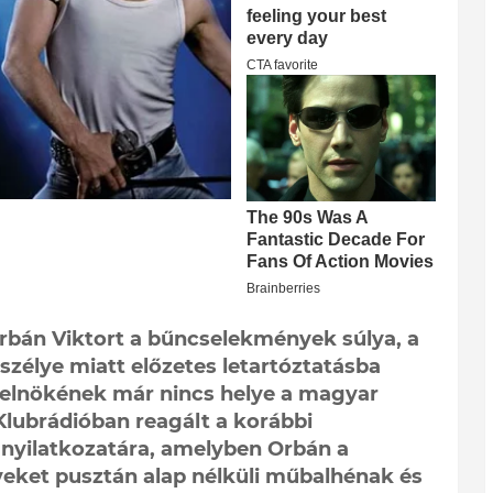
rbán Viktort a bűncselekmények súlya, a
zélye miatt előzetes letartóztatásba
z elnökének már nincs helye a magyar
 Klubrádióban reagált a korábbi
 nyilatkozatára, amelyben Orbán a
yeket pusztán alap nélküli műbalhénak és