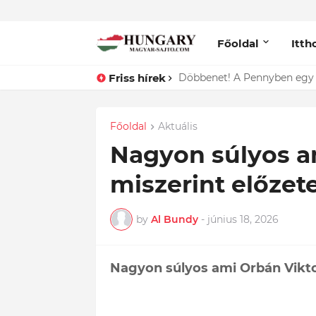
Főoldal
Itth
Friss hírek
Lefotózták Oláh Ibolyát, ami
Főoldal
Aktuális
Nagyon súlyos am
miszerint előzete
by
Al Bundy
-
június 18, 2026
Nagyon súlyos ami Orbán Viktorr