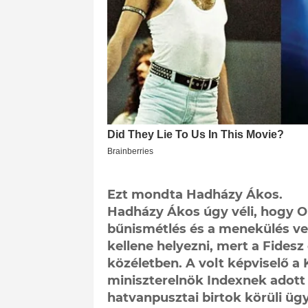
Ezt mondta Hadházy Ákos.
Hadházy Ákos úgy véli, hogy O
bűnismétlés és a menekülés ves
kellene helyezni, mert a Fides
közéletben. A volt képviselő a
miniszterelnök Indexnek adott
hatvanpusztai birtok körüli üg