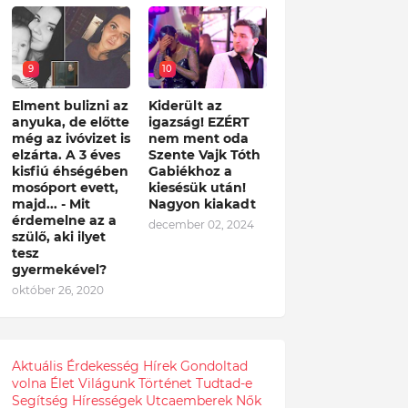
9
10
Elment bulizni az
Kiderült az
anyuka, de előtte
igazság! EZÉRT
még az ivóvizet is
nem ment oda
elzárta. A 3 éves
Szente Vajk Tóth
kisfiú éhségében
Gabiékhoz a
mosóport evett,
kiesésük után!
majd... - Mit
Nagyon kiakadt
érdemelne az a
december 02, 2024
szülő, aki ilyet
tesz
gyermekével?
október 26, 2020
Aktuális
Érdekesség
Hírek
Gondoltad
volna
Élet
Világunk
Történet
Tudtad-e
Segítség
Hírességek
Utcaemberek
Nők