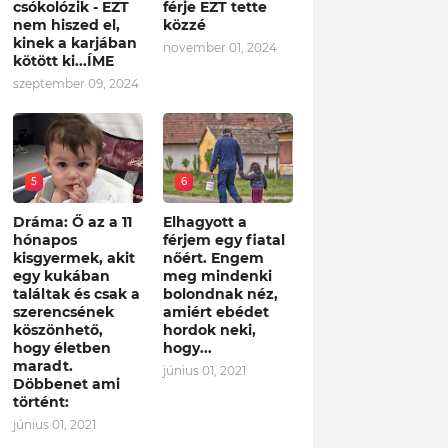
csókolózik - EZT
férje EZT tette
nem hiszed el,
közzé
kinek a karjában
november 01, 2024
kötött ki...ÍME
szeptember 09, 2024
5
6
Dráma: Ő az a 11
Elhagyott a
hónapos
férjem egy fiatal
kisgyermek, akit
nőért. Engem
egy kukában
meg mindenki
találtak és csak a
bolondnak néz,
szerencsének
amiért ebédet
köszönhető,
hordok neki,
hogy életben
hogy...
maradt.
június 01, 2021
Döbbenet ami
történt:
június 01, 2021