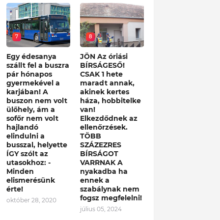
7
8
Egy édesanya
JÖN Az óriási
szállt fel a buszra
BÍRSÁGESŐ!
pár hónapos
CSAK 1 hete
gyermekével a
maradt annak,
karjában! A
akinek kertes
buszon nem volt
háza, hobbitelke
ülőhely, ám a
van!
sofőr nem volt
Elkezdődnek az
hajlandó
ellenőrzések.
elindulni a
TÖBB
busszal, helyette
SZÁZEZRES
ÍGY szólt az
BÍRSÁGOT
utasokhoz: -
VARRNAK A
Minden
nyakadba ha
elismerésünk
ennek a
érte!
szabálynak nem
fogsz megfelelni!
október 28, 2020
július 05, 2024