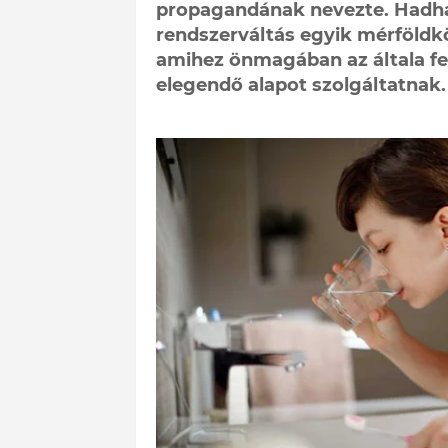
propagandának nevezte. Hadház
rendszerváltás egyik mérföldkö
amihez önmagában az általa fel
elegendő alapot szolgáltatnak.