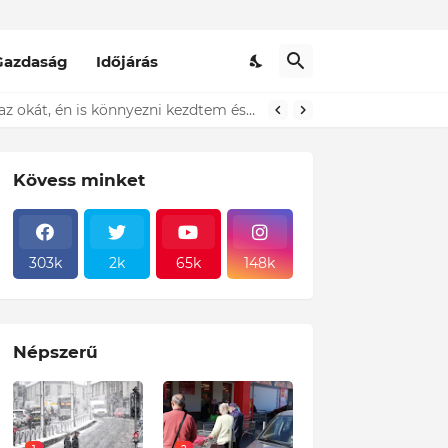
Gazdaság
Időjárás
t ki...ÍME
Kövess minket
303k
2k
65k
148k
Népszerű