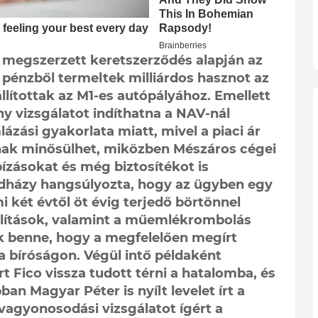
gy megszerzett keretszerződés alapján az
 pénzből termeltek milliárdos hasznot az
llítottak az M1-es autópályához. Emellett
ny vizsgálatot indíthatna a NAV-nál
zási gyakorlata miatt, mivel a piaci ár
nak minősülhet, miközben Mészáros cégei
bízásokat és még biztosítékot is
adházy hangsúlyozta, hogy az ügyben egy
 két évtől öt évig terjedő börtönnel
állítások, valamint a műemlékrombolás
zik benne, hogy a megfelelően megírt
 a bíróságon. Végül intő példaként
rt Fico vissza tudott térni a hatalomba, és
an Magyar Péter is nyílt levelet írt a
vagyonosodási vizsgálatot ígért a