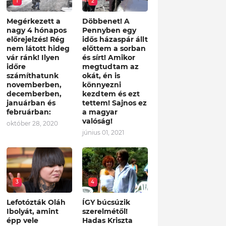
1
2
Megérkezett a
Döbbenet! A
nagy 4 hónapos
Pennyben egy
előrejelzés! Rég
idős házaspár állt
nem látott hideg
előttem a sorban
vár ránk! Ilyen
és sírt! Amikor
időre
megtudtam az
számíthatunk
okát, én is
novemberben,
könnyezni
decemberben,
kezdtem és ezt
januárban és
tettem! Sajnos ez
februárban:
a magyar
valóság!
október 28, 2020
június 01, 2021
3
4
Lefotózták Oláh
ÍGY búcsúzik
Ibolyát, amint
szerelmétől!
épp vele
Hadas Kriszta