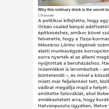
A politikus kifejtette, hogy e
Orbán család bányái adófizetői
építkezéshez, amikor követ szá
felvetette, hogy a Tisza-kormá
Mészáros Lőrinc cégének számlá
alatti munkavégzés korrupció
sorra nyerték el az állami meg
nyújtottak a beruházáshoz. H
műemléket is leromboltak – ami
büntetendő –, és mivel a kősz
miatt már feljelentést tett, bí
vádirat megállja majd a helyét
említette Szlovákiát, ahol Robe
emlékeztetett arra, hogy korább
Hatvanpuszta ügyében, illetve 