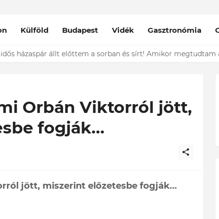
on
Külföld
Budapest
Vidék
Gasztronómia
nt épp vele csókolózik - EZT nem hiszed el, kinek a karjában kötöt
i Orbán Viktorról jött,
sbe fogják...
ól jött, miszerint előzetesbe fogják...