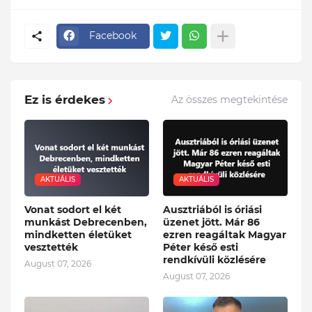
Facebook
Ez is érdekes
Az összes megtekintése
AKTUÁLIS
AKTUÁLIS
Vonat sodort el két
Ausztriából is óriási
munkást Debrecenben,
üzenet jött. Már 86
mindketten életüket
ezren reagáltak Magyar
vesztették
Péter késő esti
rendkívüli közlésére
August 07, 2026
August 07, 2026