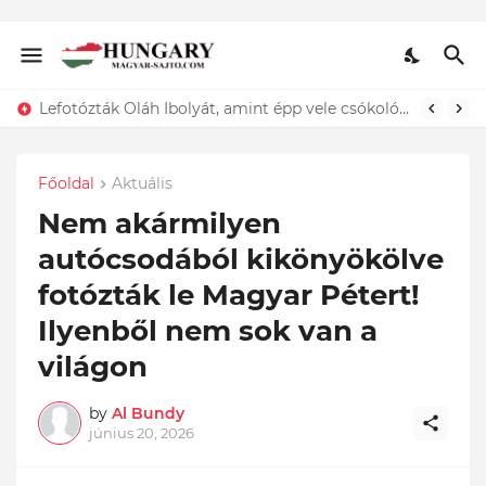
Lefotózták Oláh Ibolyát, amint épp vele csókolózik - EZT nem hiszed el, kinek a karjában kötött ki...ÍME
Főoldal
Aktuális
Nem akármilyen
autócsodából kikönyökölve
fotózták le Magyar Pétert!
Ilyenből nem sok van a
világon
by
Al Bundy
június 20, 2026