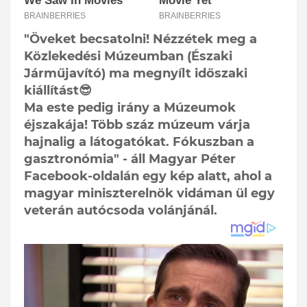
"Öveket becsatolni! Nézzétek meg a
Közlekedési Múzeumban (Északi
Járműjavító) ma megnyílt időszaki
kiállítást😎
Ma este pedig irány a Múzeumok
éjszakája! Több száz múzeum várja
hajnalig a látogatókat. Fókuszban a
gasztronómia" - áll Magyar Péter
Facebook-oldalán egy kép alatt, ahol a
magyar miniszterelnök vidáman ül egy
veterán autócsoda volánjánál.