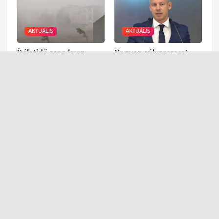
AKTUÁLIS
AKTUÁLIS
Ítéletidő csap le az
Nagyon súlyos, most
országra pénteken:
jött! Feljelentették
mutatjuk, hol kell
Magyar Pétert - EZZEL
felkészülni a pusztításra
vádolják
August 07, 2026
August 07, 2026
AKTUÁLIS
AKTUÁLIS
Most jött: fertőzött víz
Már a honvédség is a
folyik a csapból, már
helyszínen: továbbra is
1500 felett a
súlyos a...
megbetegedések
August 06, 2026
száma
August 06, 2026