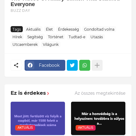
Tags
Aktuális
Élet
Érdekesség
Gondoltad volna
Hírek
Segítség
Történet
Tudtad-e
Utazás
Utcaemberek
Világunk
Facebook
Ez is érdekes
Az összes megtekintése
AKTUÁLIS
AKTUÁLIS