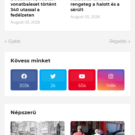
vonatbaleset történt
rengeteg a halott és a
340 utassal a
sérült
fedélzeten
August 05, 2026
August 05, 2026
Újabb
Régebbi
Kövess minket
303k
2k
65k
148k
Népszerű