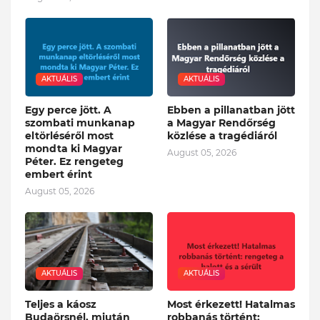
AKTUÁLIS
AKTUÁLIS
Egy perce jött. A
Ebben a pillanatban jött
szombati munkanap
a Magyar Rendőrség
eltörléséről most
közlése a tragédiáról
mondta ki Magyar
August 05, 2026
Péter. Ez rengeteg
embert érint
August 05, 2026
AKTUÁLIS
AKTUÁLIS
Teljes a káosz
Most érkezett! Hatalmas
Budaörsnél, miután
robbanás történt: