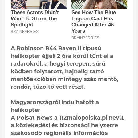
A Robinson R44 Raven II típusú
helikopter éjjeli 2 óra körül tűnt el a
radarokról, a hegyi terepen, sűrű
ködben folytatott, hajnalig tartó
mentőakcióban mintegy száz mentő,
rendőr, tűzoltó vett részt.
Magyarországról indulhatott a
helikopter
A Polsat News a 112malopolska.pl nevű,
a közlekedési és biztonsági helyzetre
szakosodó regionális információs