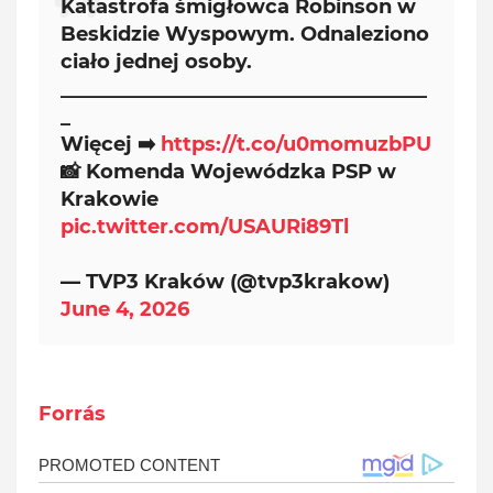
Katastrofa śmigłowca Robinson w
Beskidzie Wyspowym. Odnaleziono
ciało jednej osoby.
_____________________________________
_
Więcej ➡️
https://t.co/u0momuzbPU
📸 Komenda Wojewódzka PSP w
Krakowie
pic.twitter.com/USAURi89Tl
— TVP3 Kraków (@tvp3krakow)
June 4, 2026
Forrás