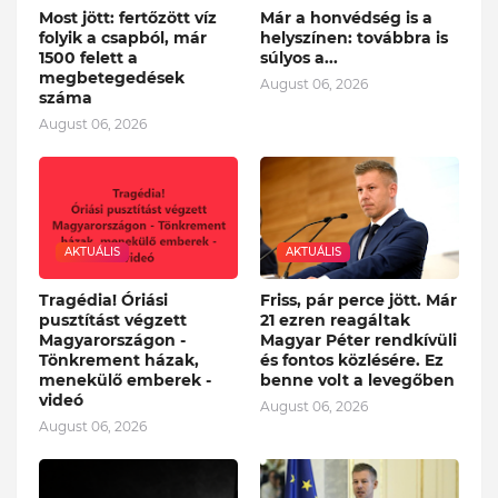
Most jött: fertőzött víz
Már a honvédség is a
folyik a csapból, már
helyszínen: továbbra is
1500 felett a
súlyos a...
megbetegedések
August 06, 2026
száma
August 06, 2026
AKTUÁLIS
AKTUÁLIS
Tragédia! Óriási
Friss, pár perce jött. Már
pusztítást végzett
21 ezren reagáltak
Magyarországon -
Magyar Péter rendkívüli
Tönkrement házak,
és fontos közlésére. Ez
menekülő emberek -
benne volt a levegőben
videó
August 06, 2026
August 06, 2026