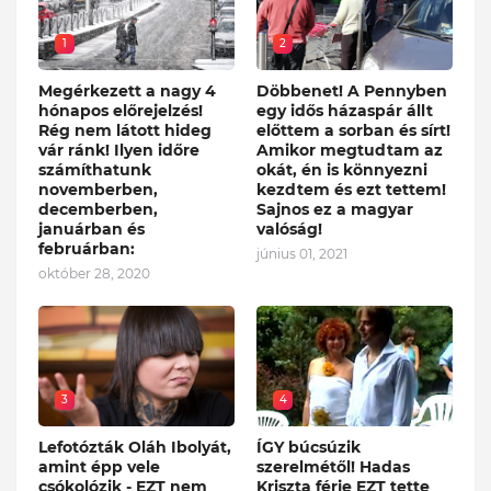
1
2
Megérkezett a nagy 4
Döbbenet! A Pennyben
hónapos előrejelzés!
egy idős házaspár állt
Rég nem látott hideg
előttem a sorban és sírt!
vár ránk! Ilyen időre
Amikor megtudtam az
számíthatunk
okát, én is könnyezni
novemberben,
kezdtem és ezt tettem!
decemberben,
Sajnos ez a magyar
januárban és
valóság!
februárban:
június 01, 2021
október 28, 2020
3
4
Lefotózták Oláh Ibolyát,
ÍGY búcsúzik
amint épp vele
szerelmétől! Hadas
csókolózik - EZT nem
Kriszta férje EZT tette