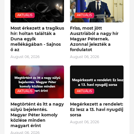
AKTUÁLIS
AKTUÁLIS
Most érkezett a tragikus
Friss, most jött
hír: holtan találták a
Ausztriából a nagy hír
Duna egyik
Magyar Péternek.
mellékágában - Sajnos
Azonnal jelezték a
ő az
fordulatot
August 06, 2026
August 06, 2026
AKTUÁLIS
AKTUÁLIS
Megtörtént és itt a nagy
Megérkezett a rendelet:
súlyú bejelentés.
Ez lesz a 13. havi nyugdíj
Magyar Péter komoly
sorsa
közlése minden
August 06, 2026
magyart érint
August 06, 2026