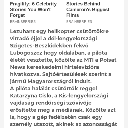
Lezuhant egy helikopter csütörtökre
virradó éjjel a dél-lengyelországi
Szigetes-Beszkidekben fekvő
Lubogoszcz hegy oldalában, a pilóta
életét vesztette, közölte az MTI a Polsat
News kereskedelmi hírtelevízióra
hivatkozva. Sajtóértesülések szerint a
jármű Magyarországról indult.
A pilóta halálát csütörtök reggel
Katarzyna Cislo, a Kis-lengyelországi
vajdaság rendőrségi szóvivője
erősítette meg a médiának. Közölte azt
is, hogy a gép fedélzetén csak egy
személy utazott, akinek az azonosságát