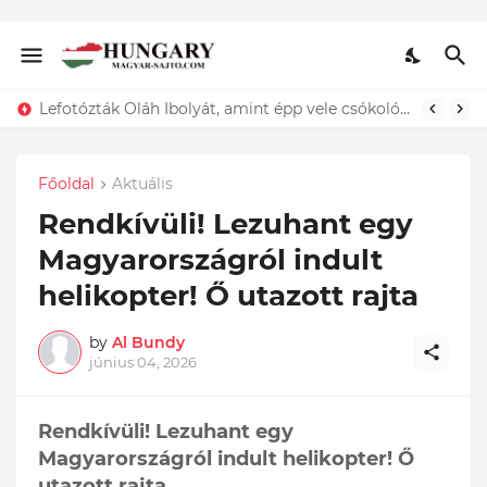
Lefotózták Oláh Ibolyát, amint épp vele csókolózik - EZT nem hiszed el, kinek a karjában kötött ki...ÍME
Főoldal
Aktuális
Rendkívüli! Lezuhant egy
Magyarországról indult
helikopter! Ő utazott rajta
by
Al Bundy
június 04, 2026
Rendkívüli! Lezuhant egy
Magyarországról indult helikopter! Ő
utazott rajta