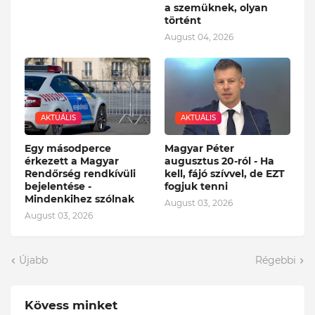
a szemüknek, olyan
történt
August 04, 2026
AKTUÁLIS
AKTUÁLIS
Egy másodperce
Magyar Péter
érkezett a Magyar
augusztus 20-ról - Ha
Rendőrség rendkívüli
kell, fájó szívvel, de EZT
bejelentése -
fogjuk tenni
Mindenkihez szólnak
August 03, 2026
August 03, 2026
Újabb
Régebbi
Kövess minket