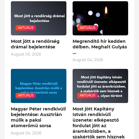
AKTUÁLIS
AKTUÁLIS
Most jött a rendőrség
Megrendítő hír kedden
drámai bejelentése
délben. Meghalt Gulyás
...
August 05, 2026
August 04, 2026
AKTUÁLIS
AKTUÁLIS
Magyar Péter rendkívüli
Most jött Kapitány
bejelentése: Ausztrián
István rendkívüli
múlik a paksi
üzenete: elképesztő
atomerőmű sorsa
fordulat jött az
áramkrízisben, a
August 04, 2026
szakértők sem hisznek