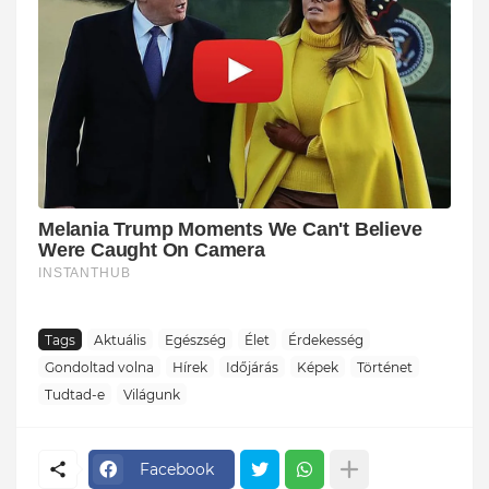
Tags
Aktuális
Egészség
Élet
Érdekesség
Gondoltad volna
Hírek
Időjárás
Képek
Történet
Tudtad-e
Világunk
Facebook