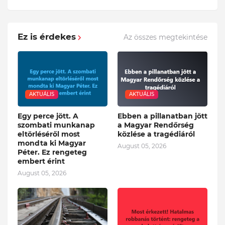
Ez is érdekes
Az összes megtekintése
AKTUÁLIS
AKTUÁLIS
Egy perce jött. A
Ebben a pillanatban jött
szombati munkanap
a Magyar Rendőrség
eltörléséről most
közlése a tragédiáról
mondta ki Magyar
August 05, 2026
Péter. Ez rengeteg
embert érint
August 05, 2026