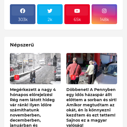
303k
2k
65k
148k
Népszerű
1
2
Megérkezett a nagy 4
Döbbenet! A Pennyben
hónapos előrejelzés!
egy idős házaspár állt
Rég nem látott hideg
előttem a sorban és sírt!
vár ránk! Ilyen időre
Amikor megtudtam az
számíthatunk
okát, én is könnyezni
novemberben,
kezdtem és ezt tettem!
decemberben,
Sajnos ez a magyar
januárban és
valóság!