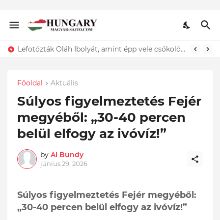
Lefotózták Oláh Ibolyát, amint épp vele csókolózik - EZT nem hiszed el, kinek a karjában kötött ki...ÍME
Főoldal
Aktuális
Súlyos figyelmeztetés Fejér
megyéből: „30-40 percen
belül elfogy az ivóvíz!”
by
Al Bundy
június 29, 2026
Súlyos figyelmeztetés Fejér megyéből:
„30-40 percen belül elfogy az ivóvíz!”