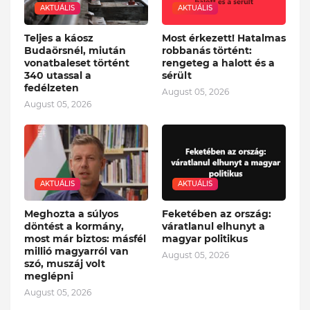
AKTUÁLIS
AKTUÁLIS
Teljes a káosz
Most érkezett! Hatalmas
Budaörsnél, miután
robbanás történt:
vonatbaleset történt
rengeteg a halott és a
340 utassal a
sérült
fedélzeten
August 05, 2026
August 05, 2026
AKTUÁLIS
AKTUÁLIS
Meghozta a súlyos
Feketében az ország:
döntést a kormány,
váratlanul elhunyt a
most már biztos: másfél
magyar politikus
millió magyarról van
August 05, 2026
szó, muszáj volt
meglépni
August 05, 2026