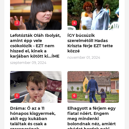
3
4
Lefotózták Oláh Ibolyát,
ÍGY búcsúzik
amint épp vele
szerelmétől! Hadas
csókolózik - EZT nem
Kriszta férje EZT tette
hiszed el, kinek a
közzé
karjában kötött ki...ÍME
november 01, 2024
szeptember 09, 2024
5
6
Dráma: Ő az a 11
Elhagyott a férjem egy
hónapos kisgyermek,
fiatal nőért. Engem
akit egy kukában
meg mindenki
találtak és csak a
bolondnak néz, amiért