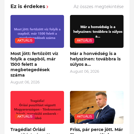
Ez is érdekes
Az összes megtekintése
AKTUÁLIS
AKTUÁLIS
Most jött: fertőzött víz
Már a honvédség is a
folyik a csapból, már
helyszínen: továbbra is
1500 felett a
súlyos a...
megbetegedések
August 06, 2026
száma
August 06, 2026
AKTUÁLIS
AKTUÁLIS
Tragédia! Óriási
Friss, pár perce jött. Már