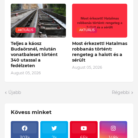
AKTUÁLIS
AKTUÁLIS
Teljes a káosz
Most érkezett! Hatalmas
Budaörsnél, miután
robbanás történt:
vonatbaleset történt
rengeteg a halott és a
340 utassal a
sérült
fedélzeten
August 05, 2026
August 05, 2026
Újabb
Régebbi
Kövess minket
303k
2k
65k
148k