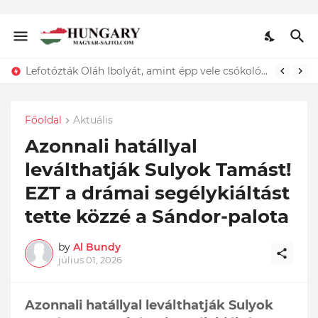
Lefotózták Oláh Ibolyát, amint épp vele csókolózik - EZT nem hiszed el, kinek a karjában kötött ki...ÍME
Főoldal
Aktuális
Azonnali hatállyal
leválthatják Sulyok Tamást!
EZT a drámai segélykiáltást
tette közzé a Sándor-palota
by
Al Bundy
július 01, 2026
Azonnali hatállyal leválthatják Sulyok