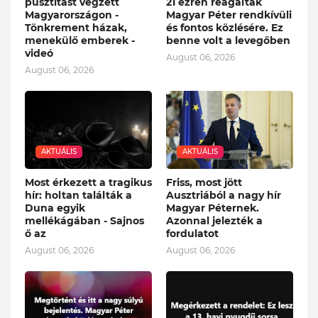
pusztítást végzett
21 ezren reagáltak
Magyarországon -
Magyar Péter rendkívüli
Tönkrement házak,
és fontos közlésére. Ez
menekülő emberek -
benne volt a levegőben
videó
August 06, 2026
August 06, 2026
AKTUÁLIS
AKTUÁLIS
Most érkezett a tragikus
Friss, most jött
hír: holtan találták a
Ausztriából a nagy hír
Duna egyik
Magyar Péternek.
mellékágában - Sajnos
Azonnal jelezték a
ő az
fordulatot
August 06, 2026
August 06, 2026