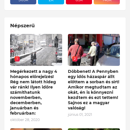
Népszerű
1
2
Megérkezett a nagy 4
Döbbenet! A Pennyben
hónapos előrejelzés!
egy idős házaspár állt
Rég nem látott hideg
előttem a sorban és sírt!
vár ránk! Ilyen időre
Amikor megtudtam az
számíthatunk
okát, én is könnyezni
novemberben,
kezdtem és ezt tettem!
decemberben,
Sajnos ez a magyar
januárban és
valóság!
februárban:
június 01, 2021
október 28, 2020