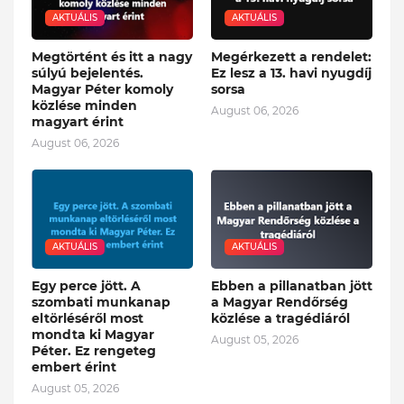
AKTUÁLIS
AKTUÁLIS
Megtörtént és itt a nagy
Megérkezett a rendelet:
súlyú bejelentés.
Ez lesz a 13. havi nyugdíj
Magyar Péter komoly
sorsa
közlése minden
August 06, 2026
magyart érint
August 06, 2026
AKTUÁLIS
AKTUÁLIS
Egy perce jött. A
Ebben a pillanatban jött
szombati munkanap
a Magyar Rendőrség
eltörléséről most
közlése a tragédiáról
mondta ki Magyar
August 05, 2026
Péter. Ez rengeteg
embert érint
August 05, 2026