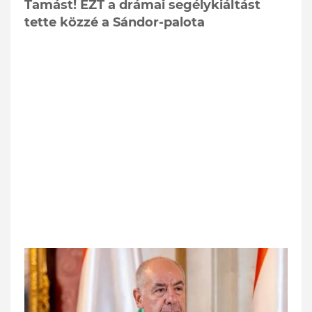
Tamást! EZT a drámai segélykiáltást
tette közzé a Sándor-palota