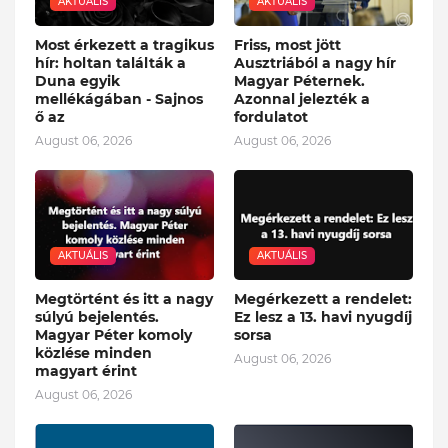
AKTUÁLIS
AKTUÁLIS
Most érkezett a tragikus
Friss, most jött
hír: holtan találták a
Ausztriából a nagy hír
Duna egyik
Magyar Péternek.
mellékágában - Sajnos
Azonnal jelezték a
ő az
fordulatot
August 06, 2026
August 06, 2026
AKTUÁLIS
AKTUÁLIS
Megtörtént és itt a nagy
Megérkezett a rendelet:
súlyú bejelentés.
Ez lesz a 13. havi nyugdíj
Magyar Péter komoly
sorsa
közlése minden
August 06, 2026
magyart érint
August 06, 2026