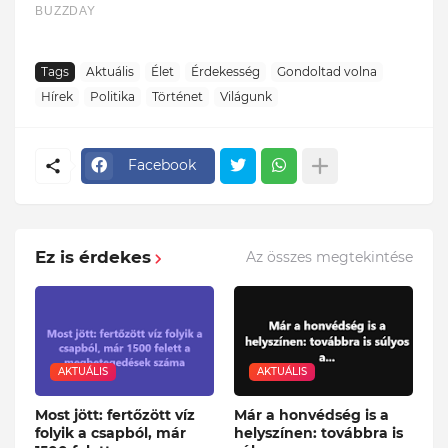
Tags
Aktuális
Élet
Érdekesség
Gondoltad volna
Hírek
Politika
Történet
Világunk
Facebook
Ez is érdekes
Az összes megtekintése
AKTUÁLIS
AKTUÁLIS
Most jött: fertőzött víz
Már a honvédség is a
folyik a csapból, már
helyszínen: továbbra is