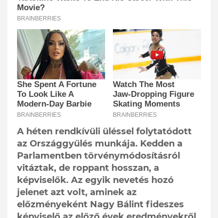
A héten rendkívüli üléssel folytatódott
az Országgyűlés munkája. Kedden a
Parlamentben törvénymódosításról
vitáztak, de roppant hosszan, a
képviselők. Az egyik nevetés hozó
jelenet azt volt, aminek az
előzményeként Nagy Bálint fideszes
képviselő az előző évek eredményekről