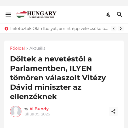
Lefotózták Oláh Ibolyát, amint épp vele csókolózik - EZT nem hiszed el, kinek a karjában kötött ki...ÍME
Főoldal
Aktuális
Dőltek a nevetéstől a
Parlamentben, ILYEN
tömören válaszolt Vitézy
Dávid miniszter az
ellenzéknek
by
Al Bundy
július 09, 2026