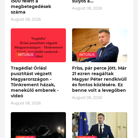
1500 felett a
súlyos a...
megbetegedések
August 06, 2026
száma
August 06, 2026
AKTUÁLIS
AKTUÁLIS
Tragédia! Óriási
Friss, pár perce jött. Már
pusztítást végzett
21 ezren reagáltak
Magyarországon -
Magyar Péter rendkívüli
Tönkrement házak,
és fontos közlésére. Ez
menekülő emberek -
benne volt a levegőben
videó
August 06, 2026
August 06, 2026