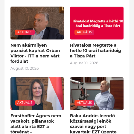
AKTUÁLIS
AKTUÁLIS
Nem akármilyen
Hivatalos! Megtette a
pozíciót kaphat Orbán
hétfő 10 órai határidőig
Viktor - ITT a nem várt
a Tisza Párt
fordulat
August 10, 2026
August 10, 2026
AKTUÁLIS
AKTUÁLIS
Forsthoffer Ágnes nem
Baka András leendő
vacakolt, pillanatok
köztársasági elnök
alatt aláírta EZT a
szavai nagy port
törvényt –
kavartak: EZT üzente