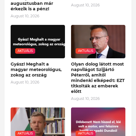
augusztusban már
August 10, 2026
érkezik is a pénz!
August 10, 2026
AKTUÁLIS
AKTUÁLIS
Gyász! Meghalt a
Olyan dolog látott most
magyar meteorológus,
napvilágot Szijjártó
zokog az ország
Péterről, amitől
mindenki elképedt: EZT
August 10, 2026
titkolták az emberek
előtt
August 10, 2026
AKTUÁLIS
AKTUÁLIS