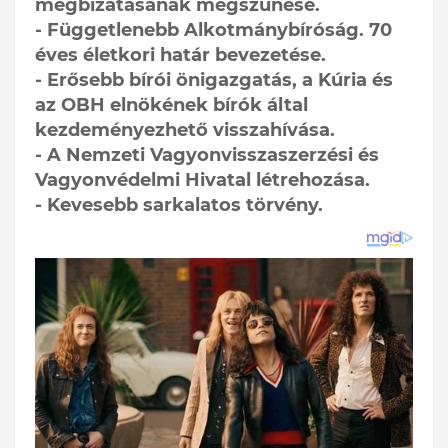
megbízatásának megszűnése.
- Függetlenebb Alkotmánybíróság. 70
éves életkori határ bevezetése.
- Erősebb bírói önigazgatás, a Kúria és
az OBH elnökének bírók által
kezdeményezhető visszahívása.
- A Nemzeti Vagyonvisszaszerzési és
Vagyonvédelmi Hivatal létrehozása.
- Kevesebb sarkalatos törvény.