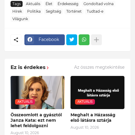
Tags
Aktuális
Élet
Érdekesség
Gondoltad volna
Hírek
Politika
Segítség
Történet
Tudtad-e
Világunk
Facebook
Ez is érdekes
Az összes megtekintése
AKTUÁLIS
AKTUÁLIS
Összeomlott a gyásztól
Meghalt a Házasság
Janza Kata: ezt nem
első látásra sztárja
lehet feldolgozni
August 10, 2026
August 10, 2026