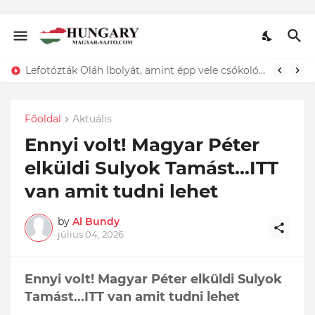
Lefotózták Oláh Ibolyát, amint épp vele csókolózik - EZT nem hiszed el, kinek a karjában kötött ki...ÍME
Főoldal
Aktuális
Ennyi volt! Magyar Péter
elküldi Sulyok Tamást...ITT
van amit tudni lehet
by
Al Bundy
július 04, 2026
Ennyi volt! Magyar Péter elküldi Sulyok
Tamást...ITT van amit tudni lehet