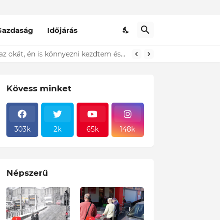
Gazdaság
Időjárás
t ki...ÍME
Kövess minket
303k
2k
65k
148k
Népszerű