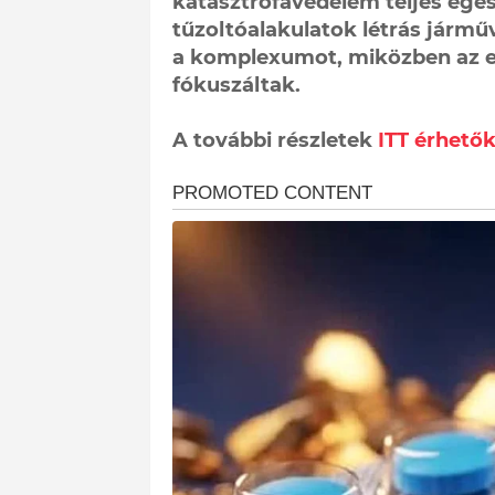
katasztrófavédelem teljes egés
tűzoltóalakulatok létrás jármű
a komplexumot, miközben az e
fókuszáltak.
A további részletek
ITT érhetők 