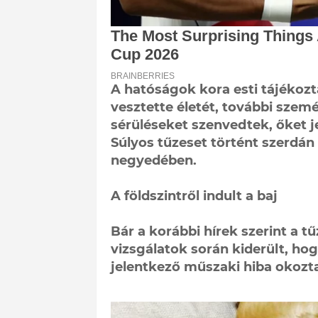
A hatóságok kora esti tájékozt
vesztette életét, további szemé
sérüléseket szenvedtek, őket j
Súlyos tűzeset történt szerdá
negyedében.
A földszintről indult a baj
Bár a korábbi hírek szerint a t
vizsgálatok során kiderült, hog
jelentkező műszaki hiba okozta