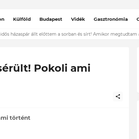
on
Külföld
Budapest
Vidék
Gasztronómia
nt épp vele csókolózik - EZT nem hiszed el, kinek a karjában kötöt
sérült! Pokoli ami
ami történt