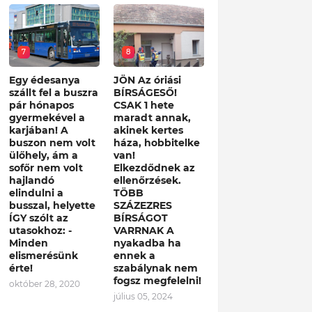
7
8
Egy édesanya
JÖN Az óriási
szállt fel a buszra
BÍRSÁGESŐ!
pár hónapos
CSAK 1 hete
gyermekével a
maradt annak,
karjában! A
akinek kertes
buszon nem volt
háza, hobbitelke
ülőhely, ám a
van!
sofőr nem volt
Elkezdődnek az
hajlandó
ellenőrzések.
elindulni a
TÖBB
busszal, helyette
SZÁZEZRES
ÍGY szólt az
BÍRSÁGOT
utasokhoz: -
VARRNAK A
Minden
nyakadba ha
elismerésünk
ennek a
érte!
szabálynak nem
fogsz megfelelni!
október 28, 2020
július 05, 2024