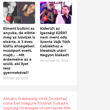
9
10
Elment bulizni az
Kiderült az
anyuka, de előtte
igazság! EZÉRT
még az ivóvizet is
nem ment oda
elzárta. A 3 éves
Szente Vajk Tóth
kisfiú éhségében
Gabiékhoz a
mosóport evett,
kiesésük után!
majd... - Mit
Nagyon kiakadt
érdemelne az a
december 02, 2024
szülő, aki ilyet
tesz
gyermekével?
október 26, 2020
Aktuális
Érdekesség
Hírek
Gondoltad
volna
Élet
Világunk
Történet
Tudtad-e
Segítség
Hírességek
Utcaemberek
Nők