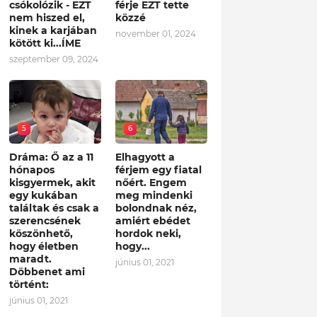
csókolózik - EZT
férje EZT tette
nem hiszed el,
közzé
kinek a karjában
november 01, 2024
kötött ki...ÍME
szeptember 09, 2024
5
6
Dráma: Ő az a 11
Elhagyott a
hónapos
férjem egy fiatal
kisgyermek, akit
nőért. Engem
egy kukában
meg mindenki
találtak és csak a
bolondnak néz,
szerencsének
amiért ebédet
köszönhető,
hordok neki,
hogy életben
hogy...
maradt.
június 01, 2021
Döbbenet ami
történt:
június 01, 2021