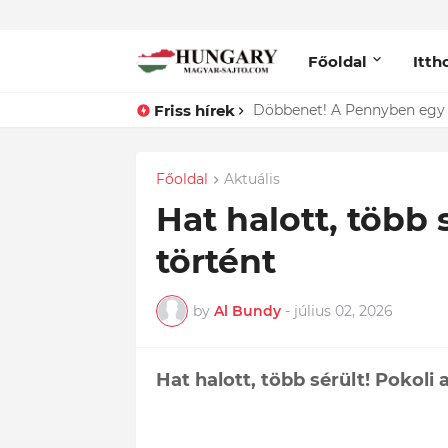
Főoldal
Itth
Friss hírek
Lefotózták Oláh Ibolyát, ami
Főoldal
Aktuális
Hat halott, több 
történt
by
Al Bundy
-
július 02, 2026
Hat halott, több sérült! Pokoli 