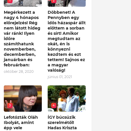
1
2
Megérkezett a
Döbbenet! A
nagy 4 hónapos
Pennyben egy
előrejelzés! Rég
idős házaspár állt
nem látott hideg
előttem a sorban
vár ránk! Ilyen
és sírt! Amikor
időre
megtudtam az
számíthatunk
okát, én is
novemberben,
könnyezni
decemberben,
kezdtem és ezt
januárban és
tettem! Sajnos ez
februárban:
a magyar
valóság!
október 28, 2020
június 01, 2021
3
4
Lefotózták Oláh
ÍGY búcsúzik
Ibolyát, amint
szerelmétől!
épp vele
Hadas Kriszta