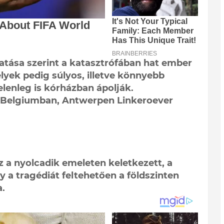
atása szerint a katasztrófában hat ember
lyek pedig súlyos, illetve könnyebb
elenleg is kórházban ápolják.
n Belgiumban, Antwerpen Linkeroever
űz a nyolcadik emeleten keletkezett, a
y a tragédiát feltehetően a földszinten
.