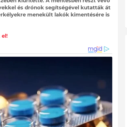
zében kiürítette. A mentésben részt vevő
vekkel és drónok segítségével kutatták át
rkélyekre menekült lakók kimentésére is
el!