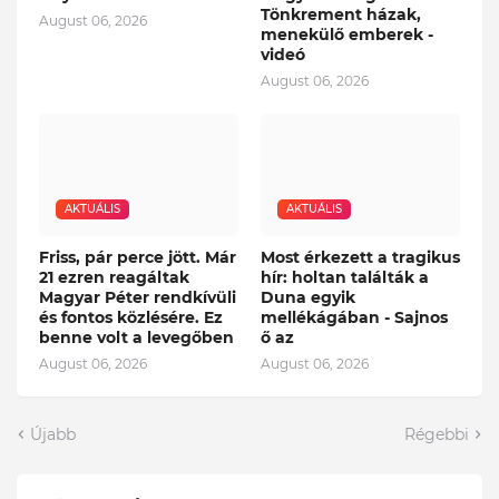
Tönkrement házak,
August 06, 2026
menekülő emberek -
videó
August 06, 2026
AKTUÁLIS
AKTUÁLIS
Friss, pár perce jött. Már
Most érkezett a tragikus
21 ezren reagáltak
hír: holtan találták a
Magyar Péter rendkívüli
Duna egyik
és fontos közlésére. Ez
mellékágában - Sajnos
benne volt a levegőben
ő az
August 06, 2026
August 06, 2026
Újabb
Régebbi