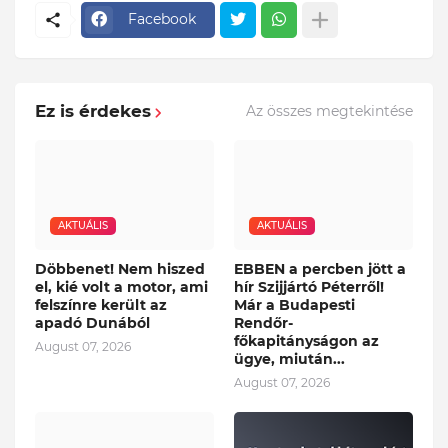
Facebook
Ez is érdekes
Az összes megtekintése
AKTUÁLIS
AKTUÁLIS
Döbbenet! Nem hiszed
EBBEN a percben jött a
el, kié volt a motor, ami
hír Szijjártó Péterről!
felszínre került az
Már a Budapesti
apadó Dunából
Rendőr-
főkapitányságon az
August 07, 2026
ügye, miután...
August 07, 2026