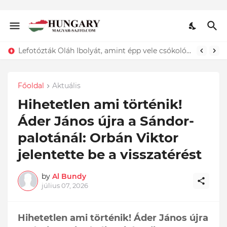
Lefotózták Oláh Ibolyát, amint épp vele csókolózik - EZT nem hiszed el, kinek a karjában kötött ki...ÍME
Főoldal
Aktuális
Hihetetlen ami történik!
Áder János újra a Sándor-
palotánál: Orbán Viktor
jelentette be a visszatérést
by
Al Bundy
július 07, 2026
Hihetetlen ami történik! Áder János újra