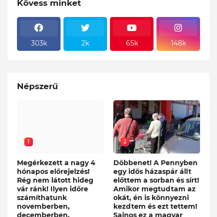
Kövess minket
303k
2k
65k
148k
Népszerű
1
2
Megérkezett a nagy 4
Döbbenet! A Pennyben
hónapos előrejelzés!
egy idős házaspár állt
Rég nem látott hideg
előttem a sorban és sírt!
vár ránk! Ilyen időre
Amikor megtudtam az
számíthatunk
okát, én is könnyezni
novemberben,
kezdtem és ezt tettem!
decemberben,
Sajnos ez a magyar