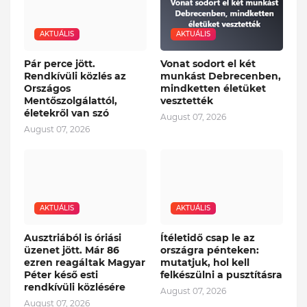
AKTUÁLIS
AKTUÁLIS
Pár perce jött.
Vonat sodort el két
Rendkívüli közlés az
munkást Debrecenben,
Országos
mindketten életüket
Mentőszolgálattól,
vesztették
életekről van szó
August 07, 2026
August 07, 2026
AKTUÁLIS
AKTUÁLIS
Ausztriából is óriási
Ítéletidő csap le az
üzenet jött. Már 86
országra pénteken:
ezren reagáltak Magyar
mutatjuk, hol kell
Péter késő esti
felkészülni a pusztításra
rendkívüli közlésére
August 07, 2026
August 07, 2026