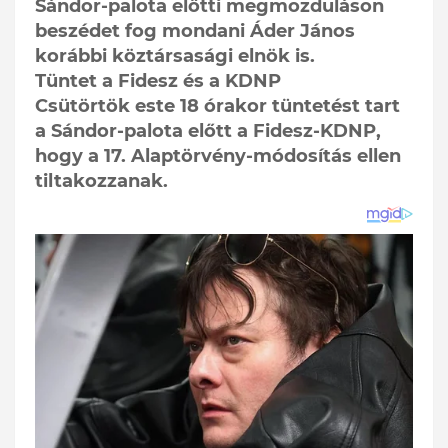
Sándor-palota előtti megmozduláson
beszédet fog mondani Áder János
korábbi köztársasági elnök is.
Tüntet a Fidesz és a KDNP
Csütörtök este 18 órakor tüntetést tart
a Sándor-palota előtt a Fidesz-KDNP,
hogy a 17. Alaptörvény-módosítás ellen
tiltakozzanak.