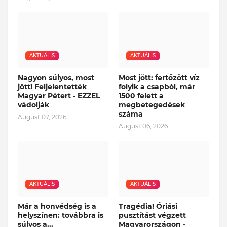
AKTUÁLIS
AKTUÁLIS
Nagyon súlyos, most
Most jött: fertőzött víz
jött! Feljelentették
folyik a csapból, már
Magyar Pétert - EZZEL
1500 felett a
vádolják
megbetegedések
száma
August 07, 2026
August 06, 2026
AKTUÁLIS
AKTUÁLIS
Már a honvédség is a
Tragédia! Óriási
helyszínen: továbbra is
pusztítást végzett
súlyos a...
Magyarországon -