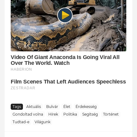
Tags
Aktuális
Bulvár
Élet
Érdekesség
Gondoltad volna
Hírek
Politika
Segítség
Történet
Tudtad-e
Világunk