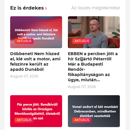
Ez is érdekes
Az összes megtekintése
AKTUÁLIS
AKTUÁLIS
Döbbenet! Nem hiszed
EBBEN a percben jött a
el, kié volt a motor, ami
hír Szijjártó Péterről!
felszínre került az
Már a Budapesti
apadó Dunából
Rendőr-
főkapitányságon az
August 07, 2026
ügye, miután...
August 07, 2026
AKTUÁLIS
AKTUÁLIS