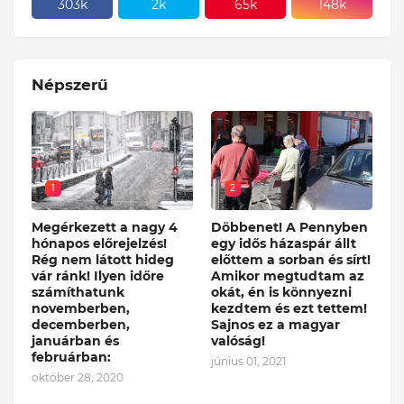
303k
2k
65k
148k
Népszerű
1
2
Megérkezett a nagy 4
Döbbenet! A Pennyben
hónapos előrejelzés!
egy idős házaspár állt
Rég nem látott hideg
előttem a sorban és sírt!
vár ránk! Ilyen időre
Amikor megtudtam az
számíthatunk
okát, én is könnyezni
novemberben,
kezdtem és ezt tettem!
decemberben,
Sajnos ez a magyar
januárban és
valóság!
februárban:
június 01, 2021
október 28, 2020