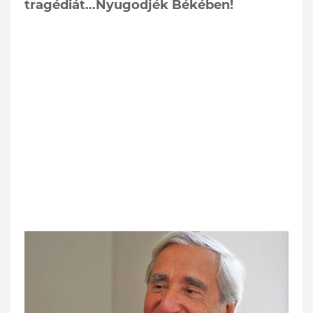
tragédiát...Nyugodjék Békében!