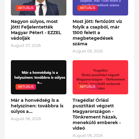
AKTUÁLIS
AKTUÁLIS
Nagyon súlyos, most
Most jött: fertőzött víz
jött! Feljelentették
folyik a csapból, már
Magyar Pétert - EZZEL
1500 felett a
vádolják
megbetegedések
száma
August 07, 2026
August 06, 2026
AKTUÁLIS
AKTUÁLIS
Már a honvédség is a
Tragédia! Óriási
helyszínen: továbbra is
pusztítást végzett
súlyos a...
Magyarországon -
Tönkrement házak,
August 06, 2026
menekülő emberek -
videó
August 06, 2026