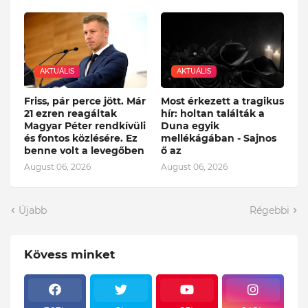
AKTUÁLIS
AKTUÁLIS
Friss, pár perce jött. Már
Most érkezett a tragikus
21 ezren reagáltak
hír: holtan találták a
Magyar Péter rendkívüli
Duna egyik
és fontos közlésére. Ez
mellékágában - Sajnos
benne volt a levegőben
ő az
August 06, 2026
August 06, 2026
Újabb
Régebbi
Kövess minket