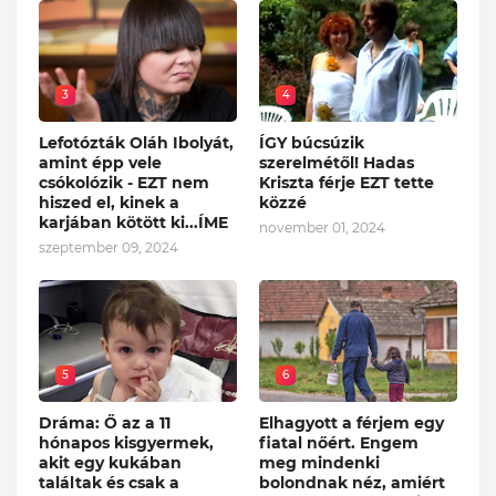
3
4
Lefotózták Oláh Ibolyát,
ÍGY búcsúzik
amint épp vele
szerelmétől! Hadas
csókolózik - EZT nem
Kriszta férje EZT tette
hiszed el, kinek a
közzé
karjában kötött ki...ÍME
november 01, 2024
szeptember 09, 2024
5
6
Dráma: Ő az a 11
Elhagyott a férjem egy
hónapos kisgyermek,
fiatal nőért. Engem
akit egy kukában
meg mindenki
találtak és csak a
bolondnak néz, amiért