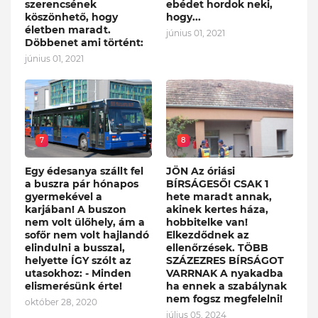
szerencsének
ebédet hordok neki,
köszönhető, hogy
hogy...
életben maradt.
június 01, 2021
Döbbenet ami történt:
június 01, 2021
7
8
Egy édesanya szállt fel
JÖN Az óriási
a buszra pár hónapos
BÍRSÁGESŐ! CSAK 1
gyermekével a
hete maradt annak,
karjában! A buszon
akinek kertes háza,
nem volt ülőhely, ám a
hobbitelke van!
sofőr nem volt hajlandó
Elkezdődnek az
elindulni a busszal,
ellenőrzések. TÖBB
helyette ÍGY szólt az
SZÁZEZRES BÍRSÁGOT
utasokhoz: - Minden
VARRNAK A nyakadba
elismerésünk érte!
ha ennek a szabálynak
nem fogsz megfelelni!
október 28, 2020
július 05, 2024