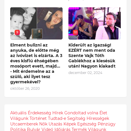
9
10
Elment bulizni az
Kiderült az igazság!
anyuka, de előtte még
EZÉRT nem ment oda
az ivóvizet is elzárta. A 3
Szente Vajk Tóth
éves kisfiú éhségében
Gabiékhoz a kiesésük
mosóport evett, majd...
után! Nagyon kiakadt
- Mit érdemelne az a
december 02, 2024
szülő, aki ilyet tesz
gyermekével?
október 26, 2020
Aktuális
Érdekesség
Hírek
Gondoltad volna
Élet
Világunk
Történet
Tudtad-e
Segítség
Hírességek
Utcaemberek
Nők
Utazás
Képek
Egészség
Pénzügy
Politika
Bulvár
Videó
Időjárás
Termék
Világunk