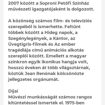
2007 között a Soproni Petőfi Színház
művészeti igazgatójaként is dolgozott.
A közönség számos film- és televíziós
szerepéből is ismerhette. Feltűnt
többek között a Hideg napok, a
Szegénylegények, a Kántor, az
Üvegtigris-filmek és Az ember
tragédiája című animációs alkotás
szereplői között. Emellett a magyar
szinkron egyik ikonikus hangja volt,
hosszú éveken át több világsztárnak,
köztük Jean Renónak kölcsönözte
jellegzetes orgánumát.
Díjai
Művészi munkásságát számos rangos
kitüntetéssel ismerték el. 1975-ben