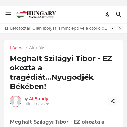
ÍGY búcsúzik szerelmétől! Hadas Kriszta férje EZT tette közzé
Főoldal
Aktuális
Meghalt Szilágyi Tibor - EZ
okozta a
tragédiát...Nyugodjék
Békében!
by
Al Bundy
július 03, 2026
Meghalt Szilágyi Tibor - EZ okozta a