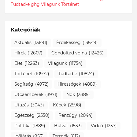
Tudtad-e
ghg
Világunk Történet
Kategóriák
Aktuális
(13691)
Érdekesség
(13649)
Hírek
(12607)
Gondoltad volna
(12426)
Élet
(12263)
Világunk
(11754)
Történet
(10972)
Tudtad-e
(10824)
Segítség
(4972)
Hírességek
(4889)
Utcaemberek
(3971)
Nők
(3385)
Utazás
(3043)
Képek
(2598)
Egészség
(2550)
Pénzügy
(2044)
Politika
(1889)
Bulvár
(1533)
Videó
(1237)
Időjárás
(953)
Termék
(612)