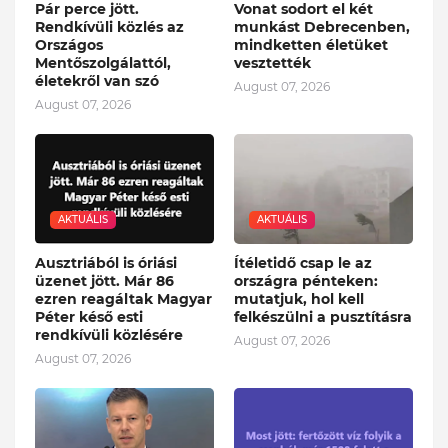
Pár perce jött.
Vonat sodort el két
Rendkívüli közlés az
munkást Debrecenben,
Országos
mindketten életüket
Mentőszolgálattól,
vesztették
életekről van szó
August 07, 2026
August 07, 2026
AKTUÁLIS
AKTUÁLIS
Ausztriából is óriási
Ítéletidő csap le az
üzenet jött. Már 86
országra pénteken:
ezren reagáltak Magyar
mutatjuk, hol kell
Péter késő esti
felkészülni a pusztításra
rendkívüli közlésére
August 07, 2026
August 07, 2026