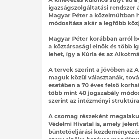
A kinevezés különös súlyt ad a 
igazságszolgáltatási rendszer á
Magyar Péter a közelmúltban h
módosítása akár a legfőbb közjo
Magyar Péter korábban arról b
a köztársasági elnök és több ig
lehet, így a Kúria és az Alkotm
A tervek szerint a jövőben az 
maguk közül választanák, tová
esetében a 70 éves felső korha
több mint 40 jogszabály módo
szerint az intézményi struktúr
A csomag részeként megalakul
Védelmi Hivatal is, amely jele
büntetőeljárási kezdeményezés