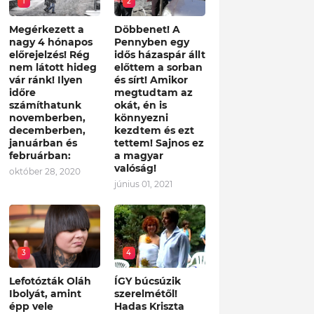
1
2
Megérkezett a
Döbbenet! A
nagy 4 hónapos
Pennyben egy
előrejelzés! Rég
idős házaspár állt
nem látott hideg
előttem a sorban
vár ránk! Ilyen
és sírt! Amikor
időre
megtudtam az
számíthatunk
okát, én is
novemberben,
könnyezni
decemberben,
kezdtem és ezt
januárban és
tettem! Sajnos ez
februárban:
a magyar
valóság!
október 28, 2020
június 01, 2021
3
4
Lefotózták Oláh
ÍGY búcsúzik
Ibolyát, amint
szerelmétől!
épp vele
Hadas Kriszta