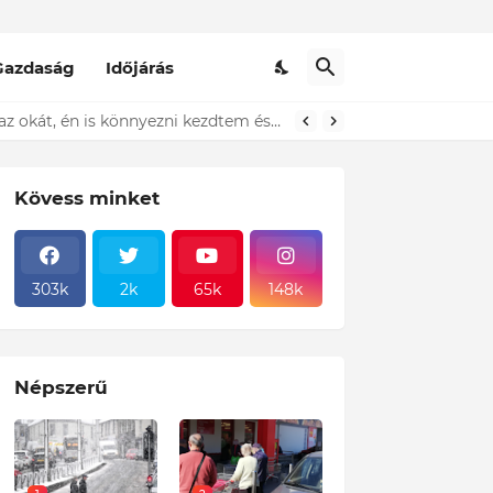
Gazdaság
Időjárás
t ki...ÍME
Kövess minket
303k
2k
65k
148k
Népszerű