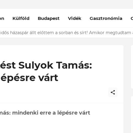
on
Külföld
Budapest
Vidék
Gasztronómia
nt épp vele csókolózik - EZT nem hiszed el, kinek a karjában kötöt
ést Sulyok Tamás:
lépésre várt
ás: mindenki erre a lépésre várt