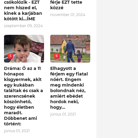
csókolózik - EZT
férje EZT tette
nem hiszed el,
közzé
kinek a karjában
november 01, 2024
kötött ki...ÍME
szeptember 09, 2024
5
6
Dráma: Ő az a 11
Elhagyott a
hónapos
férjem egy fiatal
kisgyermek, akit
nőért. Engem
egy kukában
meg mindenki
találtak és csak a
bolondnak néz,
szerencsének
amiért ebédet
köszönhető,
hordok neki,
hogy életben
hogy...
maradt.
június 01, 2021
Döbbenet ami
történt:
június 01, 2021