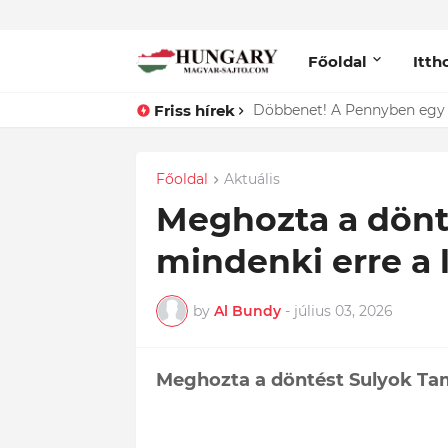
Főoldal
Itth
Friss hírek
Lefotózták Oláh Ibolyát, ami
Főoldal
Aktuális
Meghozta a dönt
mindenki erre a 
by
Al Bundy
-
július 03, 2026
Meghozta a döntést Sulyok Tam