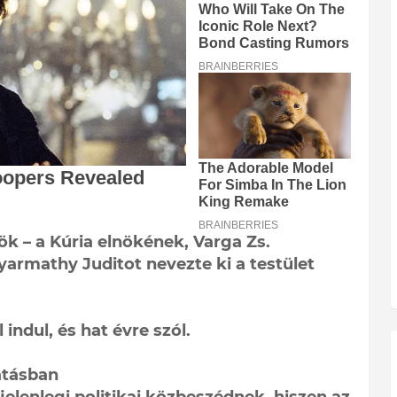
k – a Kúria elnökének, Varga Zs.
yarmathy Juditot nevezte ki a testület
indul, és hat évre szól.
atásban