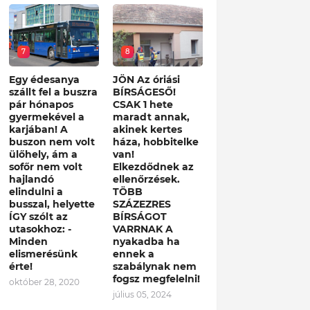
7
8
Egy édesanya
JÖN Az óriási
szállt fel a buszra
BÍRSÁGESŐ!
pár hónapos
CSAK 1 hete
gyermekével a
maradt annak,
karjában! A
akinek kertes
buszon nem volt
háza, hobbitelke
ülőhely, ám a
van!
sofőr nem volt
Elkezdődnek az
hajlandó
ellenőrzések.
elindulni a
TÖBB
busszal, helyette
SZÁZEZRES
ÍGY szólt az
BÍRSÁGOT
utasokhoz: -
VARRNAK A
Minden
nyakadba ha
elismerésünk
ennek a
érte!
szabálynak nem
fogsz megfelelni!
október 28, 2020
július 05, 2024