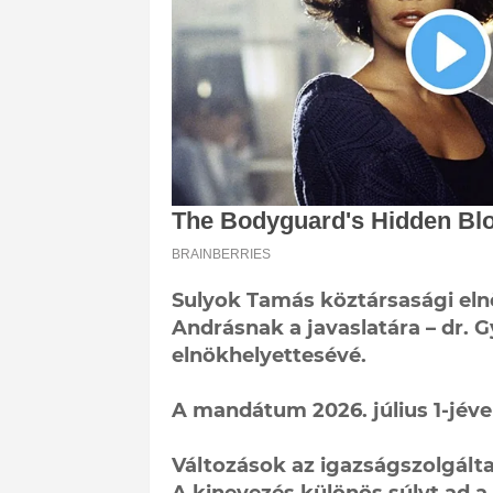
Sulyok Tamás köztársasági elnö
Andrásnak a javaslatára – dr. G
elnökhelyettesévé.
A mandátum 2026. július 1-jével 
Változások az igazságszolgált