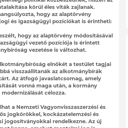
jelenlegi politikai közbeszédnek, hiszen az
talakítása körül éles viták zajlanak.
angsúlyozta, hogy az alaptörvény
gi és igazságügyi pozíciókat is érintheti:
eszélt, hogy az alaptörvény módosításával
azságügyi vezető pozíciója is érintett
ánybíróság vezetése is változhat.
Alkotmánybíróság elnökét a testület tagjai
bbá visszaállítanák az alkotmánybírák
tárt. Az átfogó javaslatcsomag, amely
sítását vonná maga után, a kormány
a modernizálását célozza.
hat a Nemzeti Vagyonvisszaszerzési és
ntős jogkörökkel, kockázatelemzési és
i jogosítványokkal rendelkezne. Az új