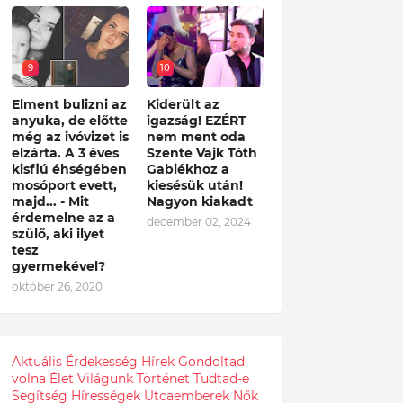
9
10
Elment bulizni az
Kiderült az
anyuka, de előtte
igazság! EZÉRT
még az ivóvizet is
nem ment oda
elzárta. A 3 éves
Szente Vajk Tóth
kisfiú éhségében
Gabiékhoz a
mosóport evett,
kiesésük után!
majd... - Mit
Nagyon kiakadt
érdemelne az a
december 02, 2024
szülő, aki ilyet
tesz
gyermekével?
október 26, 2020
Aktuális
Érdekesség
Hírek
Gondoltad
volna
Élet
Világunk
Történet
Tudtad-e
Segítség
Hírességek
Utcaemberek
Nők