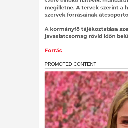
szerv elnöke hatéves mandátu
megilletne. A tervek szerint a 
szervek forrásainak átcsoporto
A kormányfő tájékoztatása sze
javaslatcsomag rövid időn belül
Forrás