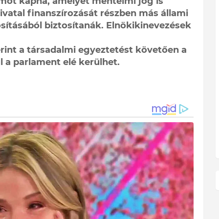
mot kapna, amelyet mentelmi jog is
hivatal finanszírozását részben más állami
sításából biztosítanák. Elnökikinevezések
rint a társadalmi egyeztetést követően a
 a parlament elé kerülhet.