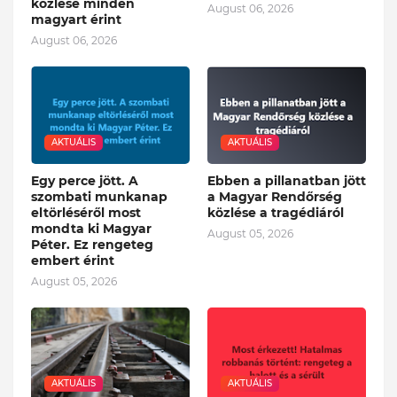
közlése minden
August 06, 2026
magyart érint
August 06, 2026
AKTUÁLIS
AKTUÁLIS
Egy perce jött. A
Ebben a pillanatban jött
szombati munkanap
a Magyar Rendőrség
eltörléséről most
közlése a tragédiáról
mondta ki Magyar
August 05, 2026
Péter. Ez rengeteg
embert érint
August 05, 2026
AKTUÁLIS
AKTUÁLIS