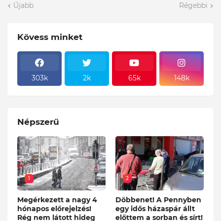
Újabb
Régebbi
Kövess minket
303k
2k
65k
148k
Népszerű
1
2
Megérkezett a nagy 4
Döbbenet! A Pennyben
hónapos előrejelzés!
egy idős házaspár állt
Rég nem látott hideg
előttem a sorban és sírt!