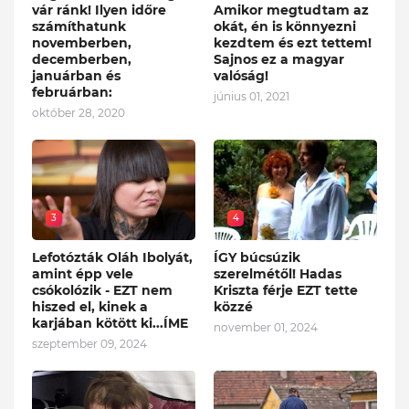
vár ránk! Ilyen időre
Amikor megtudtam az
számíthatunk
okát, én is könnyezni
novemberben,
kezdtem és ezt tettem!
decemberben,
Sajnos ez a magyar
januárban és
valóság!
februárban:
június 01, 2021
október 28, 2020
3
4
Lefotózták Oláh Ibolyát,
ÍGY búcsúzik
amint épp vele
szerelmétől! Hadas
csókolózik - EZT nem
Kriszta férje EZT tette
hiszed el, kinek a
közzé
karjában kötött ki...ÍME
november 01, 2024
szeptember 09, 2024