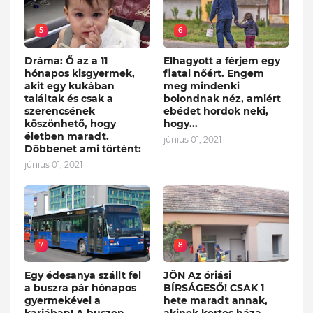
5
6
Dráma: Ő az a 11
Elhagyott a férjem egy
hónapos kisgyermek,
fiatal nőért. Engem
akit egy kukában
meg mindenki
találtak és csak a
bolondnak néz, amiért
szerencsének
ebédet hordok neki,
köszönhető, hogy
hogy...
életben maradt.
június 01, 2021
Döbbenet ami történt:
június 01, 2021
7
8
Egy édesanya szállt fel
JÖN Az óriási
a buszra pár hónapos
BÍRSÁGESŐ! CSAK 1
gyermekével a
hete maradt annak,