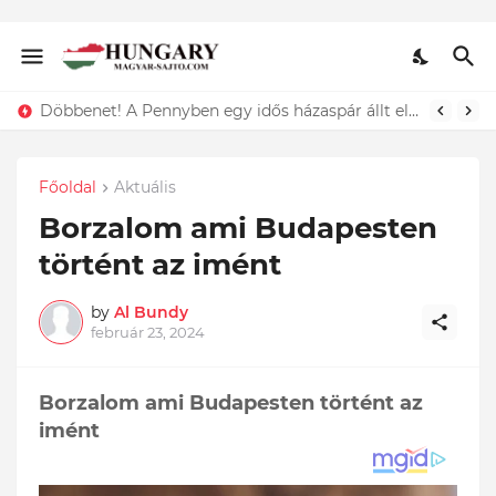
Lefotózták Oláh Ibolyát, amint épp vele csókolózik - EZT nem hiszed el, kinek a karjában kötött ki...ÍME
Főoldal
Aktuális
Borzalom ami Budapesten
történt az imént
by
Al Bundy
február 23, 2024
Borzalom ami Budapesten történt az
imént