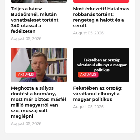
Teljes a káosz
Most érkezett! Hatalmas
Budaörsnél, miután
robbanás történt:
vonatbaleset történt
rengeteg a halott és a
340 utassal a
sérült
fedélzeten
August 05, 2026
August 05, 2026
AKTUÁLIS
AKTUÁLIS
Meghozta a súlyos
Feketében az ország:
döntést a kormány,
váratlanul elhunyt a
most már biztos: másfél
magyar politikus
millió magyarról van
August 05, 2026
szó, muszáj volt
meglépni
August 05, 2026