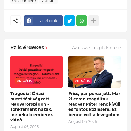
Utcaemberek
Világunk
Facebook
Ez is érdekes
Az összes megtekintése
AKTUÁLIS
AKTUÁLIS
Tragédia! Óriási
Friss, pár perce jött. Már
pusztítást végzett
21 ezren reagáltak
Magyarországon -
Magyar Péter rendkívüli
Tönkrement házak,
és fontos közlésére. Ez
menekülő emberek -
benne volt a levegőben
videó
August 06, 2026
August 06, 2026