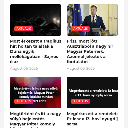
AKTUÁLIS
AKTUÁLIS
Most érkezett a tragikus
Friss, most jött
hír: holtan találták a
Ausztriából a nagy hír
Duna egyik
Magyar Péternek.
mellékágában - Sajnos
Azonnal jelezték a
ő az
fordulatot
August 06, 2026
August 06, 2026
AKTUÁLIS
AKTUÁLIS
Megtörtént és itt a nagy
Megérkezett a rendelet:
súlyú bejelentés.
Ez lesz a 13. havi nyugdíj
Magyar Péter komoly
sorsa