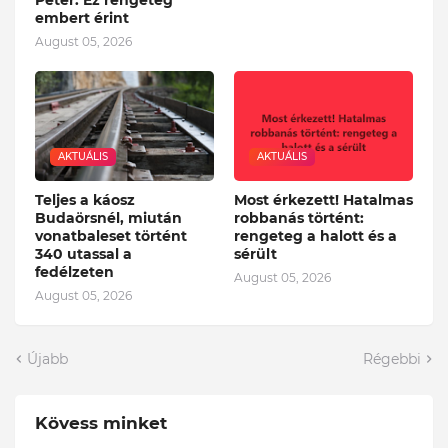
embert érint
August 05, 2026
AKTUÁLIS
AKTUÁLIS
Teljes a káosz
Most érkezett! Hatalmas
Budaörsnél, miután
robbanás történt:
vonatbaleset történt
rengeteg a halott és a
340 utassal a
sérült
fedélzeten
August 05, 2026
August 05, 2026
Újabb
Régebbi
Kövess minket