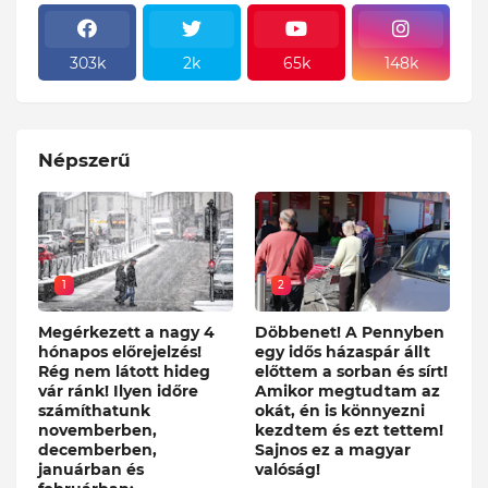
303k
2k
65k
148k
Népszerű
1
2
Megérkezett a nagy 4
Döbbenet! A Pennyben
hónapos előrejelzés!
egy idős házaspár állt
Rég nem látott hideg
előttem a sorban és sírt!
vár ránk! Ilyen időre
Amikor megtudtam az
számíthatunk
okát, én is könnyezni
novemberben,
kezdtem és ezt tettem!
decemberben,
Sajnos ez a magyar
januárban és
valóság!