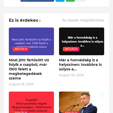
Ez is érdekes
Az összes megtekintése
AKTUÁLIS
AKTUÁLIS
Most jött: fertőzött víz
Már a honvédség is a
folyik a csapból, már
helyszínen: továbbra is
1500 felett a
súlyos a...
megbetegedések
August 06, 2026
száma
August 06, 2026