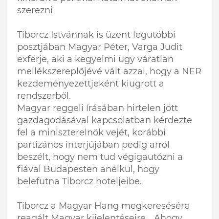
szerezni
Tiborcz Istvánnak is üzent legutóbbi
posztjában Magyar Péter, Varga Judit
exférje, aki a kegyelmi ügy váratlan
mellékszereplőjévé vált azzal, hogy a NER
kezdeményezettjeként kiugrott a
rendszerből.
Magyar reggeli írásában hirtelen jött
gazdagodásával kapcsolatban kérdezte
fel a miniszterelnök vejét, korábbi
partizános interjújában pedig arról
beszélt, hogy nem tud végigautózni a
fiával Budapesten anélkül, hogy
belefutna Tiborcz hoteljeibe.
Tiborcz a Magyar Hang megkeresésére
reagált Magyar kijelentéseire. „Ahogy