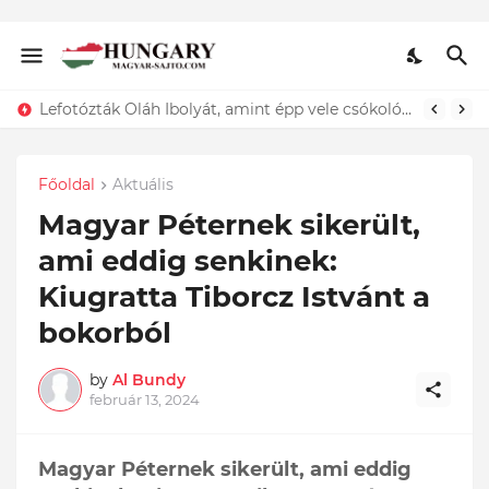
Lefotózták Oláh Ibolyát, amint épp vele csókolózik - EZT nem hiszed el, kinek a karjában kötött ki...ÍME
Főoldal
Aktuális
Magyar Péternek sikerült,
ami eddig senkinek:
Kiugratta Tiborcz Istvánt a
bokorból
by
Al Bundy
február 13, 2024
Magyar Péternek sikerült, ami eddig