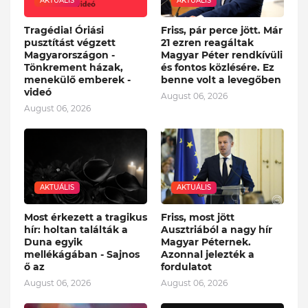
AKTUÁLIS
AKTUÁLIS
Tragédia! Óriási
Friss, pár perce jött. Már
pusztítást végzett
21 ezren reagáltak
Magyarországon -
Magyar Péter rendkívüli
Tönkrement házak,
és fontos közlésére. Ez
menekülő emberek -
benne volt a levegőben
videó
August 06, 2026
August 06, 2026
AKTUÁLIS
AKTUÁLIS
Most érkezett a tragikus
Friss, most jött
hír: holtan találták a
Ausztriából a nagy hír
Duna egyik
Magyar Péternek.
mellékágában - Sajnos
Azonnal jelezték a
ő az
fordulatot
August 06, 2026
August 06, 2026