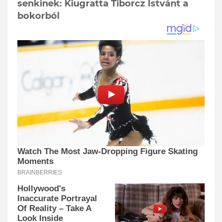
senkinek: Kiugratta Tiborcz Istvánt a
bokorból