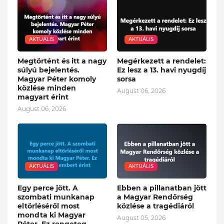
AKTUÁLIS
AKTUÁLIS
Megtörtént és itt a nagy
Megérkezett a rendelet:
súlyú bejelentés.
Ez lesz a 13. havi nyugdíj
Magyar Péter komoly
sorsa
közlése minden
August 06, 2026
magyart érint
August 06, 2026
AKTUÁLIS
AKTUÁLIS
Egy perce jött. A
Ebben a pillanatban jött
szombati munkanap
a Magyar Rendőrség
eltörléséről most
közlése a tragédiáról
mondta ki Magyar
August 05, 2026
Péter. Ez rengeteg