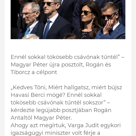
Ennél sokkal tökösebb csávónak tűntél” –
Magyar Péter újra posztolt, Rogán és
Tiborcz a célpont
„Kedves Tóni, Miért hallgatsz, miért bújsz
Havasi Berci mögé? Ennél sokkal
tökösebb csávónak tűntél sokszor” –
kérdezte legújabb posztjában Rogán
Antaltól Magyar Péter.
Ahogy azt megírtuk, Varga Judit egykori
igazságügyi miniszter volt férje a