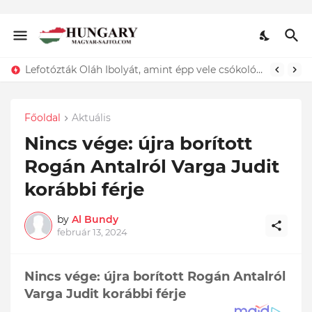
Lefotózták Oláh Ibolyát, amint épp vele csókolózik - EZT nem hiszed el, kinek a karjában kötött ki...ÍME
Főoldal
Aktuális
Nincs vége: újra borított
Rogán Antalról Varga Judit
korábbi férje
by
Al Bundy
február 13, 2024
Nincs vége: újra borított Rogán Antalról
Varga Judit korábbi férje