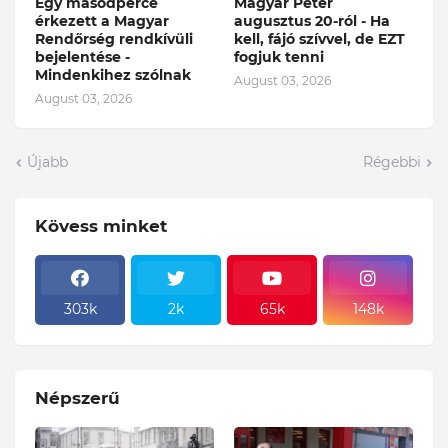
Egy másodperce
Magyar Péter
érkezett a Magyar
augusztus 20-ról - Ha
Rendőrség rendkívüli
kell, fájó szívvel, de EZT
bejelentése -
fogjuk tenni
Mindenkihez szólnak
August 03, 2026
August 03, 2026
Újabb
Régebbi
Kövess minket
303k
2k
65k
148k
Népszerű