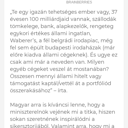
„Te egy igazán tehetséges ember vagy, 37
évesen 100 milliárdjaid vannak, szállodák
tömkelege, bank, alapkezelők, rengeteg
egykori értékes állami ingatlan,
Waberer’s, a fél belgrádi irodapiac, még
fel sem épült budapesti irodaházak (már
előre kiadva állami cégeknek). És ugye ez
csak ami már a neveden van. Milyen
egyéb cégeket veszel át mostanában?
Összesen mennyi állami hitelt vagy
támogatást kaptál/vettél át a portfóliód
összerakásához” – írta.
Magyar arra is kíváncsi lenne, hogy a
miniszterelnök vejének mi a titka, hiszen
sokan szeretnének inspirálódni a
sikersztorijából. Valamint arra, hogy mi a