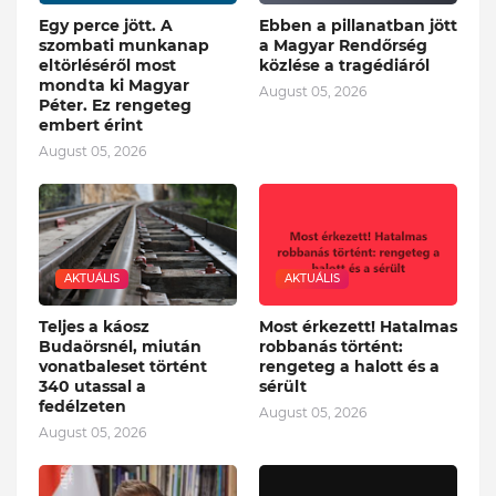
Egy perce jött. A
Ebben a pillanatban jött
szombati munkanap
a Magyar Rendőrség
eltörléséről most
közlése a tragédiáról
mondta ki Magyar
August 05, 2026
Péter. Ez rengeteg
embert érint
August 05, 2026
AKTUÁLIS
AKTUÁLIS
Teljes a káosz
Most érkezett! Hatalmas
Budaörsnél, miután
robbanás történt:
vonatbaleset történt
rengeteg a halott és a
340 utassal a
sérült
fedélzeten
August 05, 2026
August 05, 2026