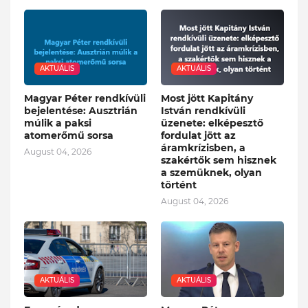
AKTUÁLIS
AKTUÁLIS
Magyar Péter rendkívüli
Most jött Kapitány
bejelentése: Ausztrián
István rendkívüli
múlik a paksi
üzenete: elképesztő
atomerőmű sorsa
fordulat jött az
áramkrízisben, a
August 04, 2026
szakértők sem hisznek
a szemüknek, olyan
történt
August 04, 2026
AKTUÁLIS
AKTUÁLIS