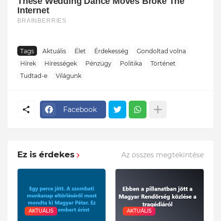
Tags
Aktuális
Élet
Érdekesség
Gondoltad volna
Hírek
Hírességek
Pénzügy
Politika
Történet
Tudtad-e
Világunk
Facebook
Ez is érdekes
Az összes megtekintése
AKTUÁLIS
AKTUÁLIS