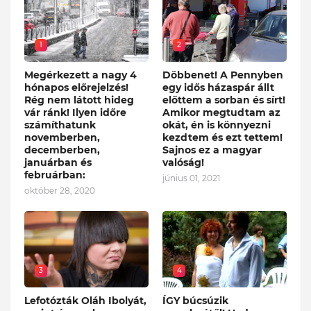
1
2
Megérkezett a nagy 4
Döbbenet! A Pennyben
hónapos előrejelzés!
egy idős házaspár állt
Rég nem látott hideg
előttem a sorban és sírt!
vár ránk! Ilyen időre
Amikor megtudtam az
számíthatunk
okát, én is könnyezni
novemberben,
kezdtem és ezt tettem!
decemberben,
Sajnos ez a magyar
januárban és
valóság!
februárban:
június 01, 2021
október 28, 2020
3
4
Lefotózták Oláh Ibolyát,
ÍGY búcsúzik