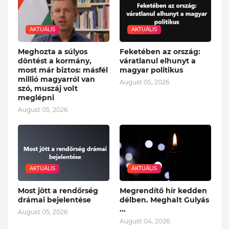
AKTUÁLIS
AKTUÁLIS
Meghozta a súlyos
Feketében az ország:
döntést a kormány,
váratlanul elhunyt a
most már biztos: másfél
magyar politikus
millió magyarról van
August 05, 2026
szó, muszáj volt
meglépni
August 05, 2026
AKTUÁLIS
AKTUÁLIS
Most jött a rendőrség
Megrendítő hír kedden
drámai bejelentése
délben. Meghalt Gulyás
...
August 05, 2026
August 04, 2026