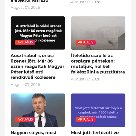
életekről van szó
August 07, 2026
August 07, 2026
AKTUÁLIS
AKTUÁLIS
Ausztriából is óriási
Ítéletidő csap le az
üzenet jött. Már 86
országra pénteken:
ezren reagáltak Magyar
mutatjuk, hol kell
Péter késő esti
felkészülni a pusztításra
rendkívüli közlésére
August 07, 2026
August 07, 2026
AKTUÁLIS
AKTUÁLIS
Nagyon súlyos, most
Most jött: fertőzött víz