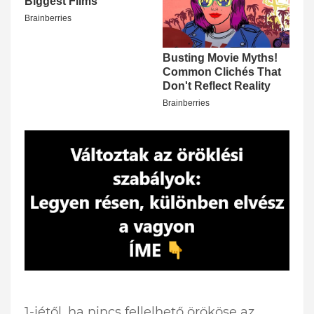
1-jétől, ha nincs fellelhető örököse az