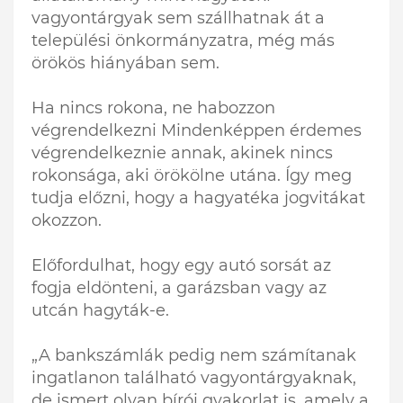
vagyontárgyak sem szállhatnak át a
települési önkormányzatra, még más
örökös hiányában sem.
Ha nincs rokona, ne habozzon
végrendelkezni Mindenképpen érdemes
végrendelkeznie annak, akinek nincs
rokonsága, aki örökölne utána. Így meg
tudja előzni, hogy a hagyatéka jogvitákat
okozzon.
Előfordulhat, hogy egy autó sorsát az
fogja eldönteni, a garázsban vagy az
utcán hagyták-e.
„A bankszámlák pedig nem számítanak
ingatlanon található vagyontárgyaknak,
de ismert olyan bírói gyakorlat is, amely a