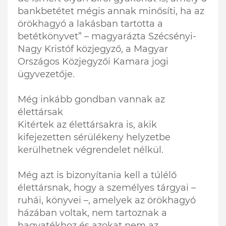
bankbetétet mégis annak minősíti, ha az
örökhagyó a lakásban tartotta a
betétkönyvet” – magyarázta Szécsényi-
Nagy Kristóf közjegyző, a Magyar
Országos Közjegyzői Kamara jogi
ügyvezetője.
Még inkább gondban vannak az
élettársak
Kitértek az élettársakra is, akik
kifejezetten sérülékeny helyzetbe
kerülhetnek végrendelet nélkül.
Még azt is bizonyítania kell a túlélő
élettársnak, hogy a személyes tárgyai –
ruhái, könyvei –, amelyek az örökhagyó
házában voltak, nem tartoznak a
hagyatékhoz és azokat nem az