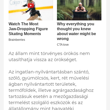
Az állam mint törvényes örökös nem
utasíthatja vissza az örökséget.
Az ingatlan-nyilvántartásban szántó,
szőlő, gyümölcsös, kert, rét művelési
ágban nyilvántartott területek,
termőföldek, illetve agrárgazdasághoz
tartozásuk esetén a mezőgazdasági
termelést szolgáló eszközök és az
állatállomány mint hagyatéki