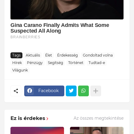
Tags
Aktuális
Élet
Érdekesség
Gondoltad volna
Hírek
Pénzügy
Segítség
Történet
Tudtad-e
Világunk
Facebook
Ez is érdekes
Az összes megtekintése