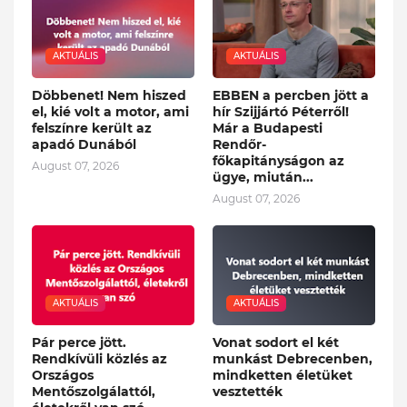
AKTUÁLIS
AKTUÁLIS
Döbbenet! Nem hiszed
EBBEN a percben jött a
el, kié volt a motor, ami
hír Szijjártó Péterről!
felszínre került az
Már a Budapesti
apadó Dunából
Rendőr-
főkapitányságon az
August 07, 2026
ügye, miután...
August 07, 2026
AKTUÁLIS
AKTUÁLIS
Pár perce jött.
Vonat sodort el két
Rendkívüli közlés az
munkást Debrecenben,
Országos
mindketten életüket
Mentőszolgálattól,
vesztették