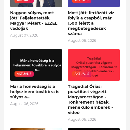
AKTUÁLIS
AKTUÁLIS
Nagyon súlyos, most
Most jött: fertőzött víz
jött! Feljelentették
folyik a csapból, már
Magyar Pétert - EZZEL
1500 felett a
vádolják
megbetegedések
száma
August 07, 2026
August 06, 2026
AKTUÁLIS
AKTUÁLIS
Már a honvédség is a
Tragédia! Óriási
helyszínen: továbbra is
pusztítást végzett
súlyos a...
Magyarországon -
Tönkrement házak,
August 06, 2026
menekülő emberek -
videó
August 06, 2026