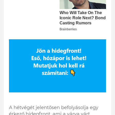
A hétvégét jelentősen befolyásolja egy
érkező hidegfront, ami a várva várt