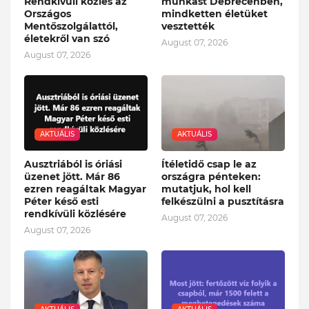
Rendkívüli közlés az
munkást Debrecenben,
Országos
mindketten életüket
Mentőszolgálattól,
vesztették
életekről van szó
August 07, 2026
August 07, 2026
AKTUÁLIS
AKTUÁLIS
Ausztriából is óriási
Ítéletidő csap le az
üzenet jött. Már 86
országra pénteken:
ezren reagáltak Magyar
mutatjuk, hol kell
Péter késő esti
felkészülni a pusztításra
rendkívüli közlésére
August 07, 2026
August 07, 2026