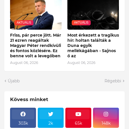
AKTUÁLIS
AKTUÁLIS
Friss, pár perce jött. Már
Most érkezett a tragikus
21 ezren reagáltak
hír: holtan találták a
Magyar Péter rendkívüli
Duna egyik
és fontos közlésére. Ez
mellékágában - Sajnos
benne volt a levegőben
ő az
August 06, 2026
August 06, 2026
Újabb
Régebbi
Kövess minket
303k
2k
65k
148k