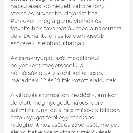
napsütéses idő helyett változékony,
szeles és hűvösebb időjárást hoz.
Pénteken még a gomolyfelhők és
fátyolfelhők zavarhatják meg a napsütést,
de a Dunántúlon és keleten kisebb
esőzések is előfordulhatnak.
Az északnyugati szél megélénkül,
helyenként megerősödik, a
hőmérsékletek viszont kellemesek
maradnak, 12 és 19 fok között alakulnak.
A változás szombaton kezdődik, amikor
délelőtt még nyugodt, napos időre
számíthatunk, de a nap második felében
északnyugat felől egy markáns
hidegfront hoz esőt és záporesőt, melyet
élénk, helyenként viharos széllökések