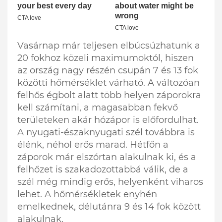
Vasárnap már teljesen elbúcsúzhatunk a
20 fokhoz közeli maximumoktól, hiszen
az ország nagy részén csupán 7 és 13 fok
közötti hőmérséklet várható. A változóan
felhős égbolt alatt több helyen záporokra
kell számítani, a magasabban fekvő
területeken akár hózápor is előfordulhat.
A nyugati-északnyugati szél továbbra is
élénk, néhol erős marad. Hétfőn a
záporok már elszórtan alakulnak ki, és a
felhőzet is szakadozottabbá válik, de a
szél még mindig erős, helyenként viharos
lehet. A hőmérsékletek enyhén
emelkednek, délutánra 9 és 14 fok között
alakulnak.