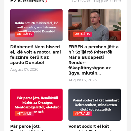
Ez is érdekes
Az összes megtekintése
AKTUÁLIS
AKTUÁLIS
Döbbenet! Nem hiszed
EBBEN a percben jött a
el, kié volt a motor, ami
hír Szijjártó Péterről!
felszínre került az
Már a Budapesti
apadó Dunából
Rendőr-
főkapitányságon az
August 07, 2026
ügye, miután...
August 07, 2026
AKTUÁLIS
AKTUÁLIS
Pár perce jött.
Vonat sodort el két