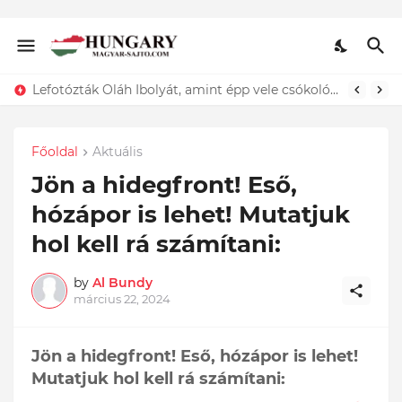
Lefotózták Oláh Ibolyát, amint épp vele csókolózik - EZT nem hiszed el, kinek a karjában kötött ki...ÍME
Főoldal
Aktuális
Jön a hidegfront! Eső,
hózápor is lehet! Mutatjuk
hol kell rá számítani:
by
Al Bundy
március 22, 2024
Jön a hidegfront! Eső, hózápor is lehet!
Mutatjuk hol kell rá számítani: