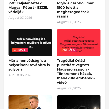
jött! Feljelentették
folyik a csapból, már
Magyar Pétert - EZZEL
1500 felett a
vádolják
megbetegedések
száma
August 07, 2026
August 06, 2026
AKTUÁLIS
AKTUÁLIS
Már a honvédség is a
Tragédia! Óriási
helyszínen: továbbra is
pusztítást végzett
súlyos a...
Magyarországon -
Tönkrement házak,
August 06, 2026
menekülő emberek -
videó
August 06, 2026