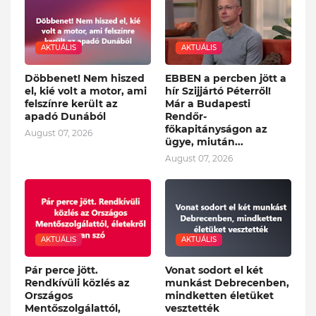
AKTUÁLIS
AKTUÁLIS
Döbbenet! Nem hiszed
EBBEN a percben jött a
el, kié volt a motor, ami
hír Szijjártó Péterről!
felszínre került az
Már a Budapesti
apadó Dunából
Rendőr-
főkapitányságon az
August 07, 2026
ügye, miután...
August 07, 2026
AKTUÁLIS
AKTUÁLIS
Pár perce jött.
Vonat sodort el két
Rendkívüli közlés az
munkást Debrecenben,
Országos
mindketten életüket
Mentőszolgálattól,
vesztették