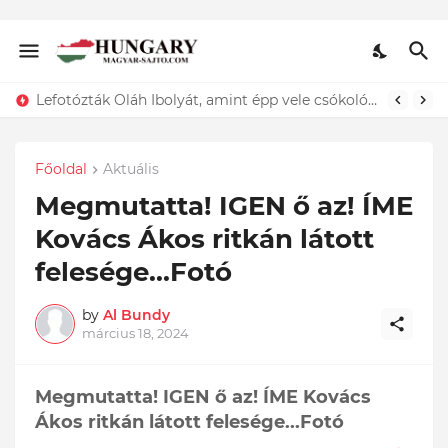
Lefotózták Oláh Ibolyát, amint épp vele csókolózik - EZT nem hiszed el, kinek a karjában kötött ki...ÍME
Főoldal
Aktuális
Megmutatta! IGEN ő az! ÍME
Kovács Ákos ritkán látott
felesége...Fotó
by
Al Bundy
március 18, 2024
Megmutatta! IGEN ő az! ÍME Kovács
Ákos ritkán látott felesége...Fotó