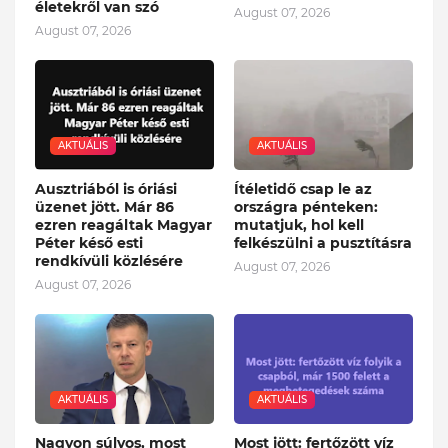
életekről van szó
August 07, 2026
August 07, 2026
AKTUÁLIS
AKTUÁLIS
Ausztriából is óriási
Ítéletidő csap le az
üzenet jött. Már 86
országra pénteken:
ezren reagáltak Magyar
mutatjuk, hol kell
Péter késő esti
felkészülni a pusztításra
rendkívüli közlésére
August 07, 2026
August 07, 2026
AKTUÁLIS
AKTUÁLIS
Nagyon súlyos, most
Most jött: fertőzött víz