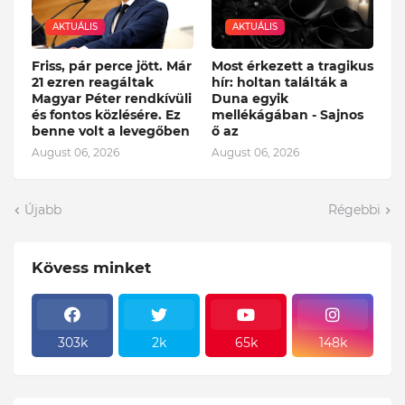
AKTUÁLIS
AKTUÁLIS
Friss, pár perce jött. Már
Most érkezett a tragikus
21 ezren reagáltak
hír: holtan találták a
Magyar Péter rendkívüli
Duna egyik
és fontos közlésére. Ez
mellékágában - Sajnos
benne volt a levegőben
ő az
August 06, 2026
August 06, 2026
Újabb
Régebbi
Kövess minket
303k
2k
65k
148k