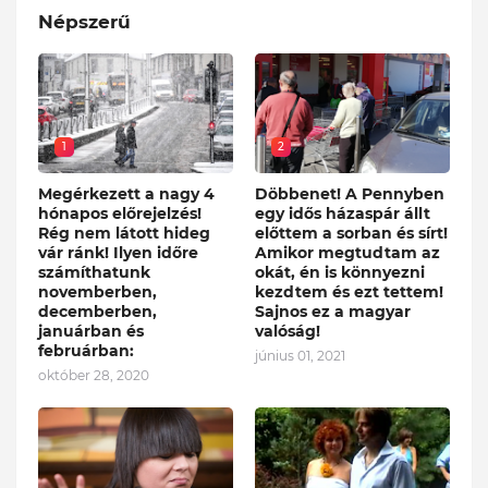
Népszerű
1
2
Megérkezett a nagy 4
Döbbenet! A Pennyben
hónapos előrejelzés!
egy idős házaspár állt
Rég nem látott hideg
előttem a sorban és sírt!
vár ránk! Ilyen időre
Amikor megtudtam az
számíthatunk
okát, én is könnyezni
novemberben,
kezdtem és ezt tettem!
decemberben,
Sajnos ez a magyar
januárban és
valóság!
februárban:
június 01, 2021
október 28, 2020