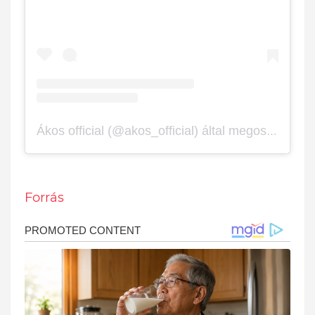
Ákos official (@akos_official) által megosztott bejegyzés
Forrás