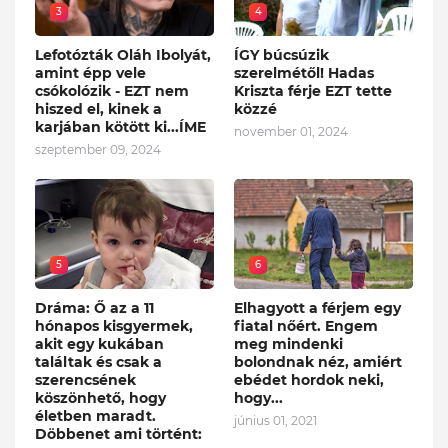
3
4
Lefotózták Oláh Ibolyát,
ÍGY búcsúzik
amint épp vele
szerelmétől! Hadas
csókolózik - EZT nem
Kriszta férje EZT tette
hiszed el, kinek a
közzé
karjában kötött ki...ÍME
november 01, 2024
szeptember 09, 2024
5
6
Dráma: Ő az a 11
Elhagyott a férjem egy
hónapos kisgyermek,
fiatal nőért. Engem
akit egy kukában
meg mindenki
találtak és csak a
bolondnak néz, amiért
szerencsének
ebédet hordok neki,
köszönhető, hogy
hogy...
életben maradt.
június 01, 2021
Döbbenet ami történt: