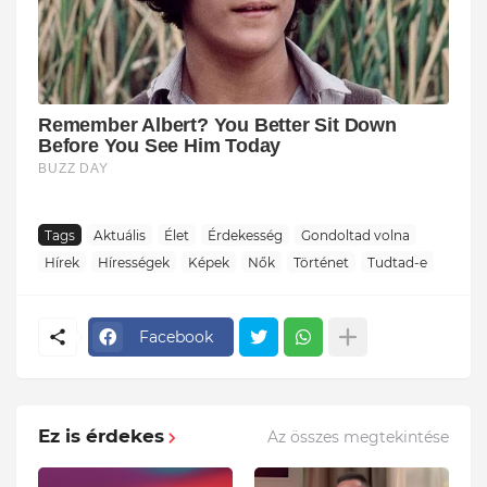
Tags
Aktuális
Élet
Érdekesség
Gondoltad volna
Hírek
Hírességek
Képek
Nők
Történet
Tudtad-e
Facebook
Ez is érdekes
Az összes megtekintése