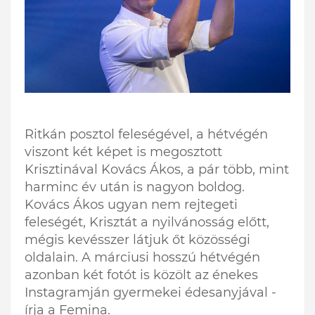
Ritkán posztol feleségével, a hétvégén
viszont két képet is megosztott
Krisztinával Kovács Ákos, a pár több, mint
harminc év után is nagyon boldog.
Kovács Ákos ugyan nem rejtegeti
feleségét, Krisztát a nyilvánosság előtt,
mégis kevésszer látjuk őt közösségi
oldalain. A márciusi hosszú hétvégén
azonban két fotót is közölt az énekes
Instagramján gyermekei édesanyjával -
írja a Femina.