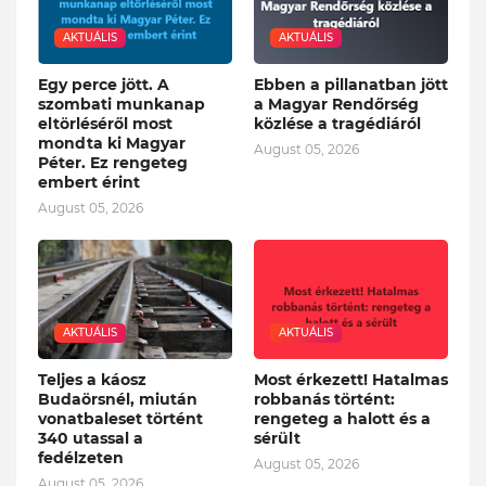
AKTUÁLIS
AKTUÁLIS
Egy perce jött. A
Ebben a pillanatban jött
szombati munkanap
a Magyar Rendőrség
eltörléséről most
közlése a tragédiáról
mondta ki Magyar
August 05, 2026
Péter. Ez rengeteg
embert érint
August 05, 2026
AKTUÁLIS
AKTUÁLIS
Teljes a káosz
Most érkezett! Hatalmas
Budaörsnél, miután
robbanás történt:
vonatbaleset történt
rengeteg a halott és a
340 utassal a
sérült
fedélzeten
August 05, 2026
August 05, 2026