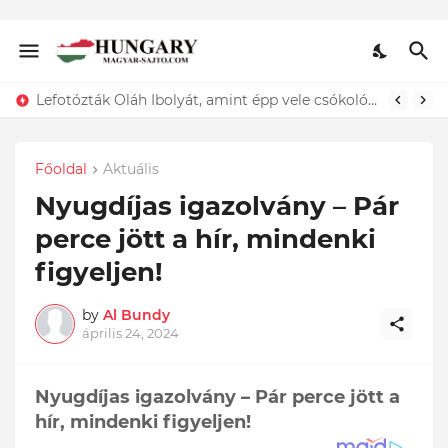
Lefotózták Oláh Ibolyát, amint épp vele csókolózik - EZT nem hiszed el, kinek a karjában kötött ki...ÍME
Főoldal
Aktuális
Nyugdíjas igazolvány – Pár
perce jött a hír, mindenki
figyeljen!
by
Al Bundy
április 24, 2024
Nyugdíjas igazolvány – Pár perce jött a
hír, mindenki figyeljen!