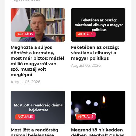
AKTUÁLIS
AKTUÁLIS
Meghozta a súlyos
Feketében az ország:
döntést a kormány,
váratlanul elhunyt a
most már biztos: másfél
magyar politikus
millió magyarról van
August 05, 2026
szó, muszáj volt
meglépni
August 05, 2026
AKTUÁLIS
AKTUÁLIS
Most jött a rendőrség
Megrendítő hír kedden
drámai bejelentése
délben. Meghalt Gulyás