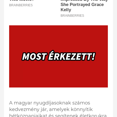
A magyar nyugdíjasoknak számos
kedvezmény jár, amelyek könnyítik
hétköznapjaikat és segítenek életkorukra