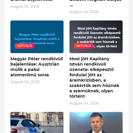
...
August 05, 2026
August 04, 2026
AKTUÁLIS
AKTUÁLIS
Magyar Péter rendkívüli
Most jött Kapitány
bejelentése: Ausztrián
István rendkívüli
múlik a paksi
üzenete: elképesztő
atomerőmű sorsa
fordulat jött az
áramkrízisben, a
August 04, 2026
szakértők sem hisznek
a szemüknek, olyan
történt
August 04, 2026