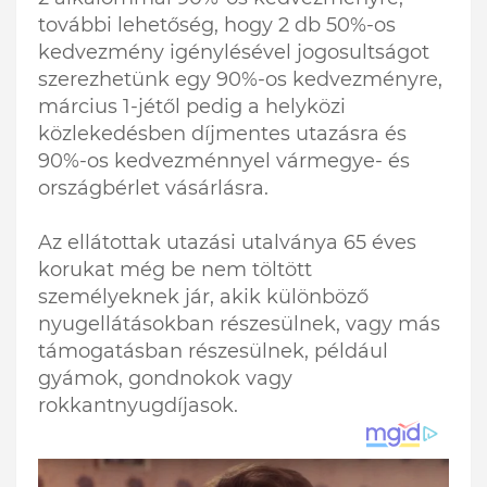
további lehetőség, hogy 2 db 50%-os
kedvezmény igénylésével jogosultságot
szerezhetünk egy 90%-os kedvezményre,
március 1-jétől pedig a helyközi
közlekedésben díjmentes utazásra és
90%-os kedvezménnyel vármegye- és
országbérlet vásárlásra.
Az ellátottak utazási utalványa 65 éves
korukat még be nem töltött
személyeknek jár, akik különböző
nyugellátásokban részesülnek, vagy más
támogatásban részesülnek, például
gyámok, gondnokok vagy
rokkantnyugdíjasok.