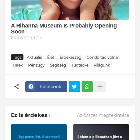
Tags
Aktuális
Élet
Érdekesség
Gondoltad volna
Hírek
Pénzügy
Segítség
Tudtad-e
Világunk
Facebook
Ez is érdekes
Az összes megtekintése