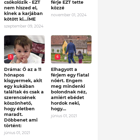
csókolózik - EZT
férje EZT tette
nem hiszed el,
közzé
kinek a karjában
november 01, 2024
kötött ki...ÍME
szeptember 09, 2024
5
6
Dráma: Ő az a 11
Elhagyott a
hónapos
férjem egy fiatal
kisgyermek, akit
nőért. Engem
egy kukában
meg mindenki
találtak és csak a
bolondnak néz,
szerencsének
amiért ebédet
köszönhető,
hordok neki,
hogy életben
hogy...
maradt.
június 01, 2021
Döbbenet ami
történt:
június 01, 2021