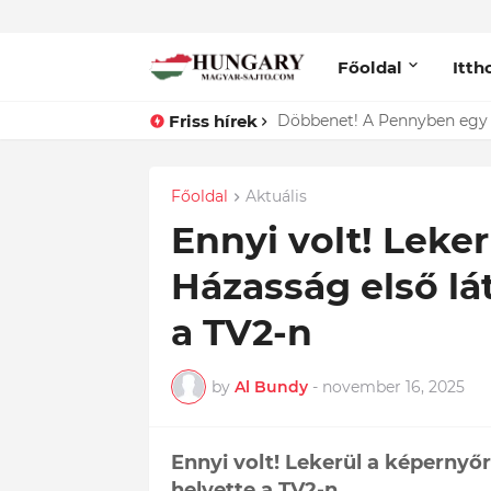
Főoldal
Itth
Friss hírek
Lefotózták Oláh Ibolyát, ami
Főoldal
Aktuális
Ennyi volt! Leker
Házasság első lát
a TV2-n
by
Al Bundy
-
november 16, 2025
Ennyi volt! Lekerül a képernyőr
helyette a TV2-n