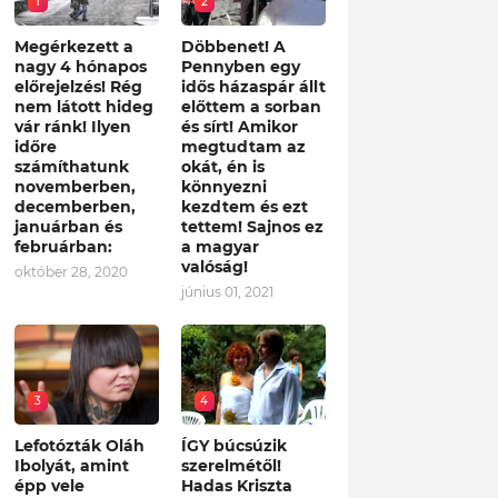
1
2
Megérkezett a
Döbbenet! A
nagy 4 hónapos
Pennyben egy
előrejelzés! Rég
idős házaspár állt
nem látott hideg
előttem a sorban
vár ránk! Ilyen
és sírt! Amikor
időre
megtudtam az
számíthatunk
okát, én is
novemberben,
könnyezni
decemberben,
kezdtem és ezt
januárban és
tettem! Sajnos ez
februárban:
a magyar
valóság!
október 28, 2020
június 01, 2021
3
4
Lefotózták Oláh
ÍGY búcsúzik
Ibolyát, amint
szerelmétől!
épp vele
Hadas Kriszta