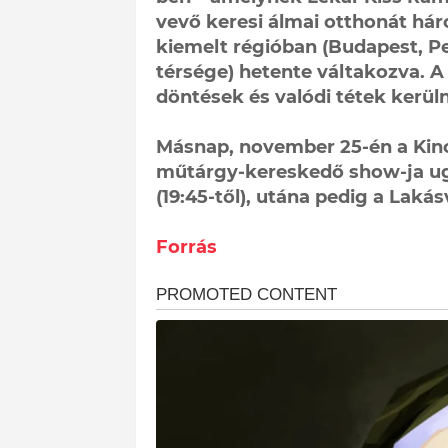
vevő keresi álmai otthonát hár
kiemelt régióban (Budapest, P
térsége) hetente váltakozva. A
döntések és valódi tétek kerül
Másnap, november 25-én a Kinc
műtárgy-kereskedő show-ja ug
(19:45-től), utána pedig a Lakás
Forrás