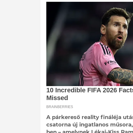
A párkereső reality fináléja ut
csatorna új ingatlanos műsora,
ben – amelynek Lékai-Kiss Ram