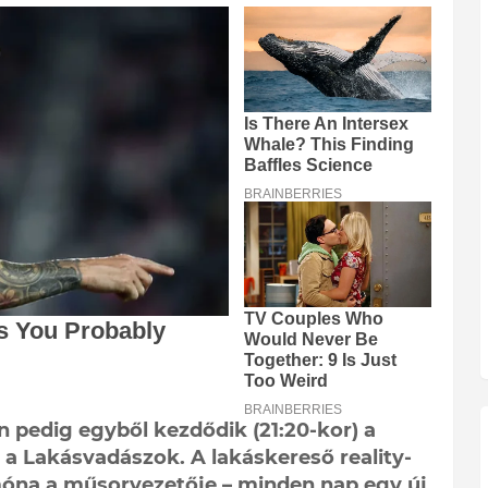
án pedig egyből kezdődik (21:20-kor) a
 a Lakásvadászok. A lakáskereső reality-
óna a műsorvezetője – minden nap egy új