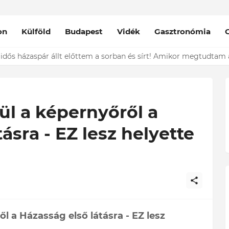
on
Külföld
Budapest
Vidék
Gasztronómia
nt épp vele csókolózik - EZT nem hiszed el, kinek a karjában kötöt
ül a képernyőről a
ásra - EZ lesz helyette
ől a Házasság első látásra - EZ lesz