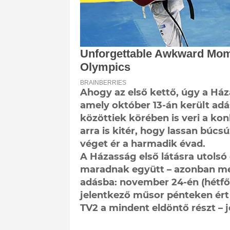
Ahogy az első kettő, úgy a Házas
amely október 13-án került adás
közöttiek körében is veri a ko
arra is kitér, hogy lassan búcs
véget ér a harmadik évad.
A Házasság első látásra utolsó
maradnak együtt – azonban me
adásba: november 24-én (hétfő
jelentkező műsor pénteken ért 
TV2 a mindent eldöntő részt – j