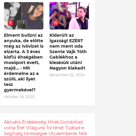
9
10
Elment bulizni az
Kiderült az
anyuka, de előtte
igazság! EZÉRT
még az ivóvizet is
nem ment oda
elzárta. A 3 éves
Szente Vajk Tóth
kisfiú éhségében
Gabiékhoz a
mosóport evett,
kiesésük után!
majd... - Mit
Nagyon kiakadt
érdemelne az a
december 02, 2024
szülő, aki ilyet
tesz
gyermekével?
október 26, 2020
Aktuális
Érdekesség
Hírek
Gondoltad
volna
Élet
Világunk
Történet
Tudtad-e
Segítség
Hírességek
Utcaemberek
Nők