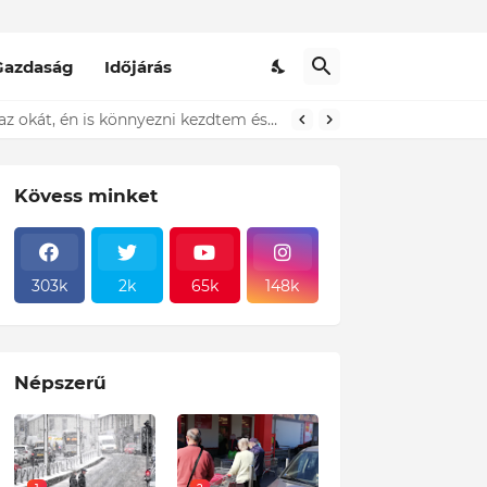
Gazdaság
Időjárás
t ki...ÍME
Döbbenet! A Pennyben egy idős házaspár állt előttem a sorban és sírt! Amikor megtudtam az okát, én is könnyezni kezdtem és ezt tettem! Sajnos ez a magyar valóság!
Kövess minket
303k
2k
65k
148k
Népszerű