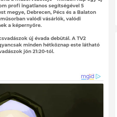
om profi ingatlanos segítségével 5
est megye, Debrecen, Pécs és a Balaton
 műsorban valódi vásárlók, valódi
nek a képernyőre.
svadászok új évada debütál. A TV2
yancsak minden hétköznap este látható
vadászok jön 21:20-tól.