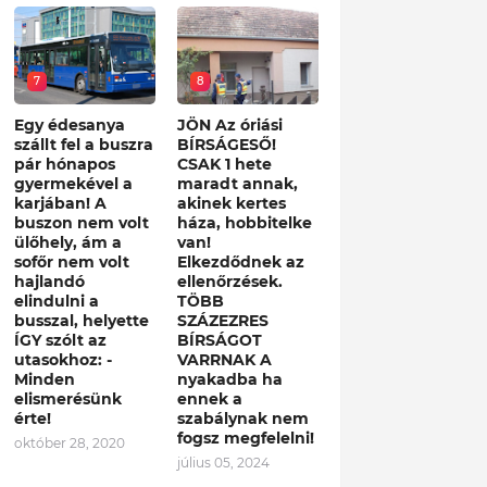
7
8
Egy édesanya
JÖN Az óriási
szállt fel a buszra
BÍRSÁGESŐ!
pár hónapos
CSAK 1 hete
gyermekével a
maradt annak,
karjában! A
akinek kertes
buszon nem volt
háza, hobbitelke
ülőhely, ám a
van!
sofőr nem volt
Elkezdődnek az
hajlandó
ellenőrzések.
elindulni a
TÖBB
busszal, helyette
SZÁZEZRES
ÍGY szólt az
BÍRSÁGOT
utasokhoz: -
VARRNAK A
Minden
nyakadba ha
elismerésünk
ennek a
érte!
szabálynak nem
fogsz megfelelni!
október 28, 2020
július 05, 2024