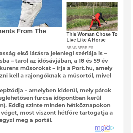
ság első látásra jelenlegi szériája is –
ba – tarol az idősávjában, a 18 és 59 év
nkurens műsorokat – írja a Port.hu, amely
úzni kell a rajongóknak a műsortól, mivel
 epizódja – amelyben kiderül, mely párok
glehetősen furcsa időpontban kerül
n). Eddig szinte minden hétköznapokon
véget, most viszont hétfőre tartogatja a
egyzi meg a portál.