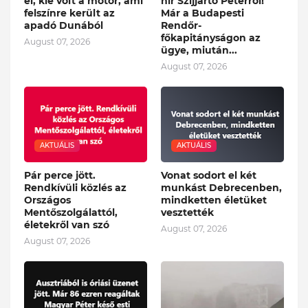
el, kié volt a motor, ami
hír Szijjártó Péterről!
felszínre került az
Már a Budapesti
apadó Dunából
Rendőr-
főkapitányságon az
August 07, 2026
ügye, miután...
August 07, 2026
AKTUÁLIS
AKTUÁLIS
Pár perce jött.
Vonat sodort el két
Rendkívüli közlés az
munkást Debrecenben,
Országos
mindketten életüket
Mentőszolgálattól,
vesztették
életekről van szó
August 07, 2026
August 07, 2026