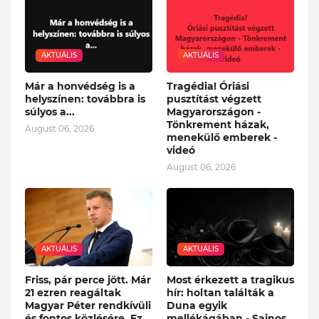
AKTUÁLIS
AKTUÁLIS
Már a honvédség is a
Tragédia! Óriási
helyszínen: továbbra is
pusztítást végzett
súlyos a...
Magyarországon -
Tönkrement házak,
August 06, 2026
menekülő emberek -
videó
August 06, 2026
AKTUÁLIS
AKTUÁLIS
Friss, pár perce jött. Már
Most érkezett a tragikus
21 ezren reagáltak
hír: holtan találták a
Magyar Péter rendkívüli
Duna egyik
és fontos közlésére. Ez
mellékágában - Sajnos