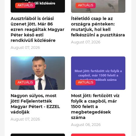
AKTUÁLIS
AKTUÁLIS
Ausztriából is óriási
Ítéletidő csap le az
üzenet jött. Már 86
országra pénteken:
ezren reagáltak Magyar
mutatjuk, hol kell
Péter késő esti
felkészülni a pusztításra
rendkívüli közlésére
August 07, 2026
August 07, 2026
AKTUÁLIS
AKTUÁLIS
Nagyon súlyos, most
Most jött: fertőzött víz
jött! Feljelentették
folyik a csapból, már
Magyar Pétert - EZZEL
1500 felett a
vádolják
megbetegedések
száma
August 07, 2026
August 06, 2026