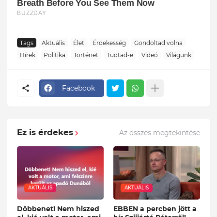
Tags
Aktuális
Élet
Érdekesség
Gondoltad volna
Hírek
Politika
Történet
Tudtad-e
Videó
Világunk
Facebook
Ez is érdekes
Az összes megtekintése
AKTUÁLIS
AKTUÁLIS
Döbbenet! Nem hiszed
EBBEN a percben jött a