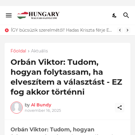
Dráma: Ő az a 11 hónapos kisgyermek, akit egy kukában találtak és csak a szerencsének köszönhető, hogy életben maradt. Döbbenet ami történt:
Főoldal
Aktuális
Orbán Viktor: Tudom,
hogyan folytassam, ha
elveszítem a választást - EZ
fog akkor történni
by
Al Bundy
november 16, 2025
Orbán Viktor: Tudom, hogyan