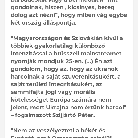
gondolnak, hiszen „kicsinyes, beteg
dolog azt nézni”, hogy miben vág egybe
két ország álláspontja.
"Magyarországon és Szlovákián kívül a
többiek gyakorlatilag különböző
intenzitással a brüsszeli mainstreamet
nyomják mondjuk 25-en. (...) Én azt
gondolom, hogy az, hogy az ukránok
harcolnak a saját szuverenitásukért, a
saját területi integritásukért, az
semmifajta jogi vagy morális
kötelességet Európa számára nem
jelent, mert Ukrajna nem értünk harcol"
– fogalmazott Szijjártó Péter.
"Nem az veszélyezteti a békét és