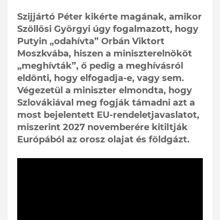
Szijjártó Péter kikérte magának, amikor
Szöllősi Györgyi úgy fogalmazott, hogy
Putyin „odahívta” Orbán Viktort
Moszkvába, hiszen a miniszterelnököt
„meghívták”, ő pedig a meghívásról
eldönti, hogy elfogadja-e, vagy sem.
Végezetül a miniszter elmondta, hogy
Szlovákiával meg fogják támadni azt a
most bejelentett EU-rendeletjavaslatot,
miszerint 2027 novemberére kitiltják
Európából az orosz olajat és földgázt.