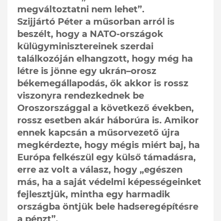
megváltoztatni nem lehet”.
Szijjártó Péter a műsorban arról is
beszélt, hogy a NATO-országok
külügyminisztereinek szerdai
találkozóján elhangzott, hogy még ha
létre is jönne egy ukrán–orosz
békemegállapodás, ők akkor is rossz
viszonyra rendezkednek be
Oroszországgal a következő években,
rossz esetben akár háborúra is. Amikor
ennek kapcsán a műsorvezető újra
megkérdezte, hogy mégis miért baj, ha
Európa felkészül egy külső támadásra,
erre az volt a válasz, hogy „egészen
más, ha a saját védelmi képességeinket
fejlesztjük, mintha egy harmadik
országba öntjük bele hadseregépítésre
a pénzt”.