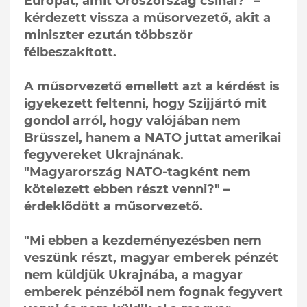
Európát, amit Oroszország csinál?" –
kérdezett vissza a műsorvezető, akit a
miniszter ezután többször
félbeszakított.
A műsorvezető emellett azt a kérdést is
igyekezett feltenni, hogy Szijjártó mit
gondol arról, hogy valójában nem
Brüsszel, hanem a NATO juttat amerikai
fegyvereket Ukrajnának.
"Magyarország NATO-tagként nem
kötelezett ebben részt venni?" –
érdeklődött a műsorvezető.
"Mi ebben a kezdeményezésben nem
veszünk részt, magyar emberek pénzét
nem küldjük Ukrajnába, a magyar
emberek pénzéből nem fognak fegyvert