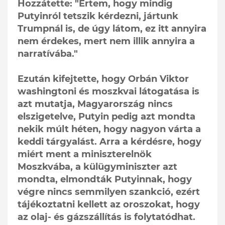
Hozzátette: "Értem, hogy mindig
Putyinról tetszik kérdezni, jártunk
Trumpnál is, de úgy látom, ez itt annyira
nem érdekes, mert nem illik annyira a
narratívába."
Ezután kifejtette, hogy Orbán Viktor
washingtoni és moszkvai látogatása is
azt mutatja, Magyarország nincs
elszigetelve, Putyin pedig azt mondta
nekik múlt héten, hogy nagyon várta a
keddi tárgyalást. Arra a kérdésre, hogy
miért ment a miniszterelnök
Moszkvába, a külügyminiszter azt
mondta, elmondták Putyinnak, hogy
végre nincs semmilyen szankció, ezért
tájékoztatni kellett az oroszokat, hogy
az olaj- és gázszállítás is folytatódhat.