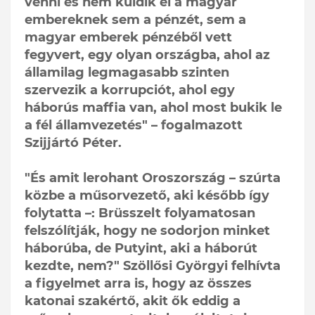
venni és nem küldik el a magyar
embereknek sem a pénzét, sem a
magyar emberek pénzéből vett
fegyvert, egy olyan országba, ahol az
államilag legmagasabb szinten
szervezik a korrupciót, ahol egy
háborús maffia van, ahol most bukik le
a fél államvezetés" – fogalmazott
Szijjártó Péter.
"És amit lerohant Oroszország – szúrta
közbe a műsorvezető, aki később így
folytatta –: Brüsszelt folyamatosan
felszólítják, hogy ne sodorjon minket
háborúba, de Putyint, aki a háborút
kezdte, nem?" Szöllősi Györgyi felhívta
a figyelmet arra is, hogy az összes
katonai szakértő, akit ők eddig a