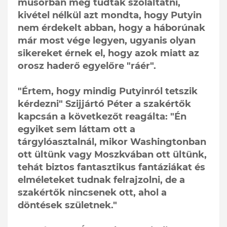
műsorban meg tudtak szólaltatni,
kivétel nélkül azt mondta, hogy Putyin
nem érdekelt abban, hogy a háborúnak
már most vége legyen, ugyanis olyan
sikereket érnek el, hogy azok miatt az
orosz haderő egyelőre "ráér".
"Értem, hogy mindig Putyinról tetszik
kérdezni" Szijjártó Péter a szakértők
kapcsán a következőt reagálta: "Én
egyiket sem láttam ott a
tárgylóasztalnál, mikor Washingtonban
ott ültünk vagy Moszkvában ott ültünk,
tehát biztos fantasztikus fantáziákat és
elméleteket tudnak felrajzolni, de a
szakértők nincsenek ott, ahol a
döntések születnek."