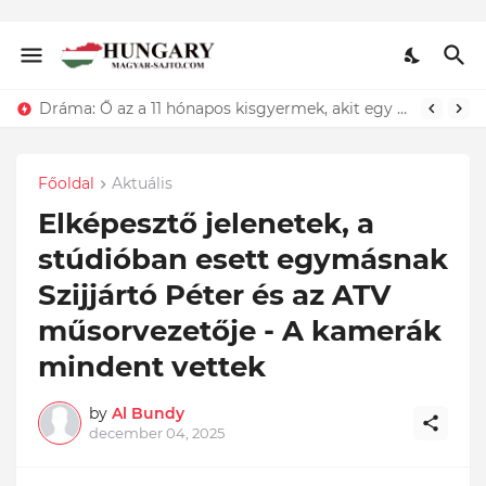
Elhagyott a férjem egy fiatal nőért. Engem meg mindenki bolondnak néz, amiért ebédet hordok neki, hogy...
Főoldal
Aktuális
Elképesztő jelenetek, a
stúdióban esett egymásnak
Szijjártó Péter és az ATV
műsorvezetője - A kamerák
mindent vettek
by
Al Bundy
december 04, 2025