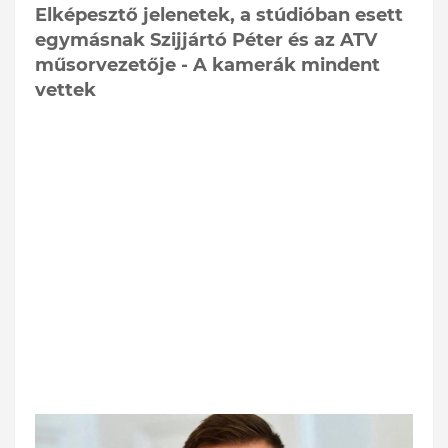
Elképesztő jelenetek, a stúdióban esett
egymásnak Szijjártó Péter és az ATV
műsorvezetője - A kamerák mindent
vettek