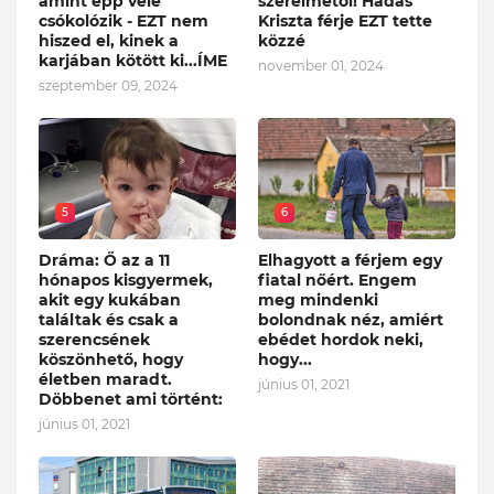
amint épp vele
szerelmétől! Hadas
csókolózik - EZT nem
Kriszta férje EZT tette
hiszed el, kinek a
közzé
karjában kötött ki...ÍME
november 01, 2024
szeptember 09, 2024
5
6
Dráma: Ő az a 11
Elhagyott a férjem egy
hónapos kisgyermek,
fiatal nőért. Engem
akit egy kukában
meg mindenki
találtak és csak a
bolondnak néz, amiért
szerencsének
ebédet hordok neki,
köszönhető, hogy
hogy...
életben maradt.
június 01, 2021
Döbbenet ami történt:
június 01, 2021