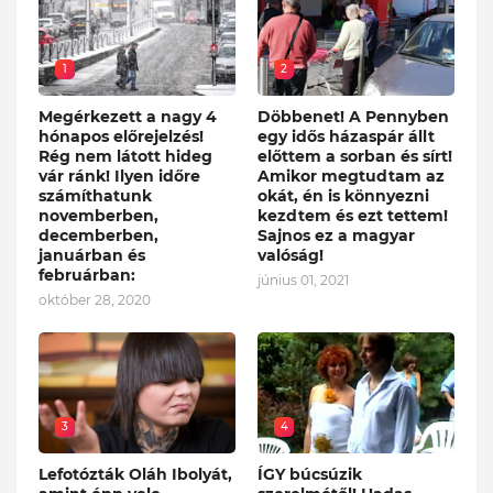
1
2
Megérkezett a nagy 4
Döbbenet! A Pennyben
hónapos előrejelzés!
egy idős házaspár állt
Rég nem látott hideg
előttem a sorban és sírt!
vár ránk! Ilyen időre
Amikor megtudtam az
számíthatunk
okát, én is könnyezni
novemberben,
kezdtem és ezt tettem!
decemberben,
Sajnos ez a magyar
januárban és
valóság!
februárban:
június 01, 2021
október 28, 2020
3
4
Lefotózták Oláh Ibolyát,
ÍGY búcsúzik