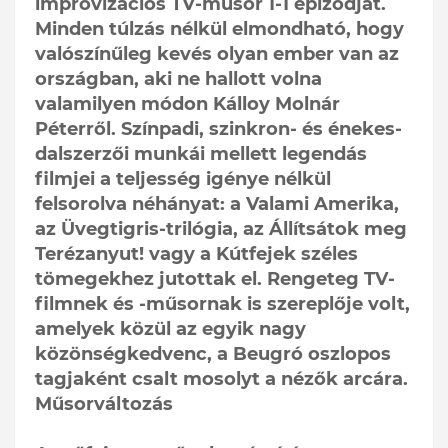
improvizációs TV-műsor 1-1 epizódját.
Minden túlzás nélkül elmondható, hogy
valószínűleg kevés olyan ember van az
országban, aki ne hallott volna
valamilyen módon Kálloy Molnár
Péterről. Színpadi, szinkron- és énekes-
dalszerzői munkái mellett legendás
filmjei a teljesség igénye nélkül
felsorolva néhányat: a Valami Amerika,
az Üvegtigris-trilógia, az Állítsátok meg
Terézanyut! vagy a Kútfejek széles
tömegekhez jutottak el. Rengeteg TV-
filmnek és -műsornak is szereplője volt,
amelyek közül az egyik nagy
közönségkedvenc, a Beugró oszlopos
tagjaként csalt mosolyt a nézők arcára.
Műsorváltozás