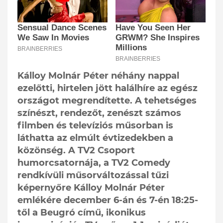
Kálloy Molnár Péter néhány nappal
ezelőtti, hirtelen jött halálhíre az egész
országot megrendítette. A tehetséges
színészt, rendezőt, zenészt számos
filmben és televíziós műsorban is
láthatta az elmúlt évtizedekben a
közönség. A TV2 Csoport
humorcsatornája, a TV2 Comedy
rendkívüli műsorváltozással tűzi
képernyőre Kálloy Molnár Péter
emlékére december 6-án és 7-én 18:25-
től a Beugró című, ikonikus