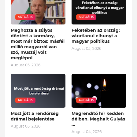
AKTUÁLIS
AKTUÁLIS
Meghozta a súlyos
Feketében az ország:
döntést a kormány,
váratlanul elhunyt a
most már biztos: másfél
magyar politikus
millió magyarról van
August 05, 2026
szó, muszáj volt
meglépni
August 05, 2026
AKTUÁLIS
AKTUÁLIS
Most jött a rendőrség
Megrendítő hír kedden
drámai bejelentése
délben. Meghalt Gulyás
...
August 05, 2026
August 04, 2026