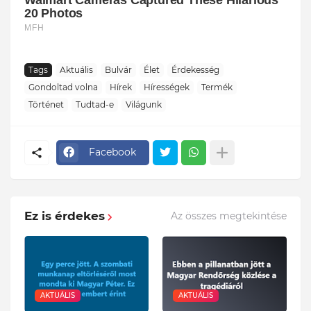
Tags
Aktuális
Bulvár
Élet
Érdekesség
Gondoltad volna
Hírek
Hírességek
Termék
Történet
Tudtad-e
Világunk
Facebook
Ez is érdekes
Az összes megtekintése
AKTUÁLIS
AKTUÁLIS