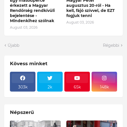
Egy másodperce
Magyar Péter
érkezett a Magyar
augusztus 20-ról - Ha
Rendőrség rendkívüli
kell, fájó szívvel, de EZT
bejelentése -
fogjuk tenni
Mindenkihez szólnak
August 03, 2026
August 03, 2026
Újabb
Régebbi
Kövess minket
303k
2k
65k
148k
Népszerű