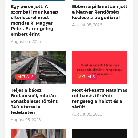
Egy perce jött. A
Ebben a pillanatban jött
szombati munkanap
a Magyar Rendőrség
eltörléséről most
közlése a tragédiáról
mondta ki Magyar
August 05, 2026
Péter. Ez rengeteg
embert érint
August 05, 2026
AKTUÁLIS
AKTUÁLIS
Teljes a káosz
Most érkezett! Hatalmas
Budaörsnél, miután
robbanás történt:
vonatbaleset történt
rengeteg a halott és a
340 utassal a
sérült
fedélzeten
August 05, 2026
August 05, 2026