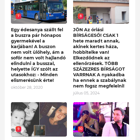
7
8
Egy édesanya szállt fel
JÖN Az óriási
a buszra pár hónapos
BÍRSÁGESŐ! CSAK 1
gyermekével a
hete maradt annak,
karjában! A buszon
akinek kertes háza,
nem volt ülőhely, ám a
hobbitelke van!
sofőr nem volt hajlandó
Elkezdődnek az
elindulni a busszal,
ellenőrzések. TÖBB
helyette ÍGY szólt az
SZÁZEZRES BÍRSÁGOT
utasokhoz: - Minden
VARRNAK A nyakadba
elismerésünk érte!
ha ennek a szabálynak
nem fogsz megfelelni!
október 28, 2020
július 05, 2024
9
10