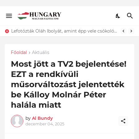
ÍGY búcsúzik szerelmétől! Hadas Kriszta férje EZT tette közzé
Lefotózták Oláh Ibolyát, amint épp vele csókolózik - EZT nem hiszed el, kinek a karjában kötött ki...ÍME
Főoldal
Aktuális
Most jött a TV2 bejelentése!
EZT a rendkívüli
műsorváltozást jelentették
be Kálloy Molnár Péter
halála miatt
by
Al Bundy
december 04, 2025