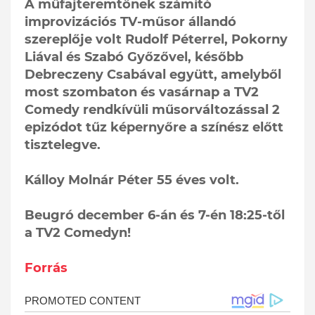
A műfajteremtőnek számító
improvizációs TV-műsor állandó
szereplője volt Rudolf Péterrel, Pokorny
Liával és Szabó Győzővel, később
Debreczeny Csabával együtt, amelyből
most szombaton és vasárnap a TV2
Comedy rendkívüli műsorváltozással 2
epizódot tűz képernyőre a színész előtt
tisztelegve.
Kálloy Molnár Péter 55 éves volt.
Beugró december 6-án és 7-én 18:25-től
a TV2 Comedyn!
Forrás