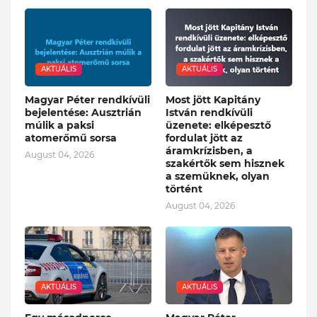
AKTUÁLIS
AKTUÁLIS
Magyar Péter rendkívüli
Most jött Kapitány
bejelentése: Ausztrián
István rendkívüli
múlik a paksi
üzenete: elképesztő
atomerőmű sorsa
fordulat jött az
áramkrízisben, a
August 04, 2026
szakértők sem hisznek
a szemüknek, olyan
történt
August 04, 2026
AKTUÁLIS
AKTUÁLIS