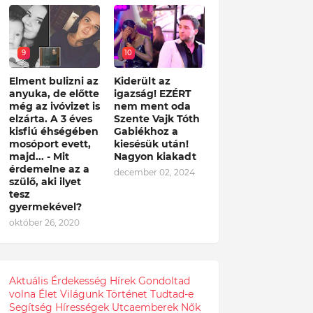
9
10
Elment bulizni az
Kiderült az
anyuka, de előtte
igazság! EZÉRT
még az ivóvizet is
nem ment oda
elzárta. A 3 éves
Szente Vajk Tóth
kisfiú éhségében
Gabiékhoz a
mosóport evett,
kiesésük után!
majd... - Mit
Nagyon kiakadt
érdemelne az a
december 02, 2024
szülő, aki ilyet
tesz
gyermekével?
október 26, 2020
Aktuális
Érdekesség
Hírek
Gondoltad
volna
Élet
Világunk
Történet
Tudtad-e
Segítség
Hírességek
Utcaemberek
Nők