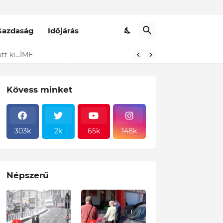
Gazdaság
Időjárás
t ki...ÍME
Kövess minket
303k
2k
65k
148k
Népszerű