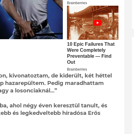
n, kivonatoztam, de kiderült, két héttel
ap hazarepültem. Pedig maradhattam
vagy a losonciaknál…”
ba, ahol négy éven keresztül tanult, és
tebb és legkedveltebb híradósa Erős