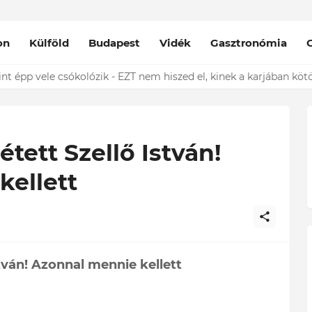
on
Külföld
Budapest
Vidék
Gasztronómia
nt épp vele csókolózik - EZT nem hiszed el, kinek a karjában kötöt
tett Szellő István!
kellett
tván! Azonnal mennie kellett