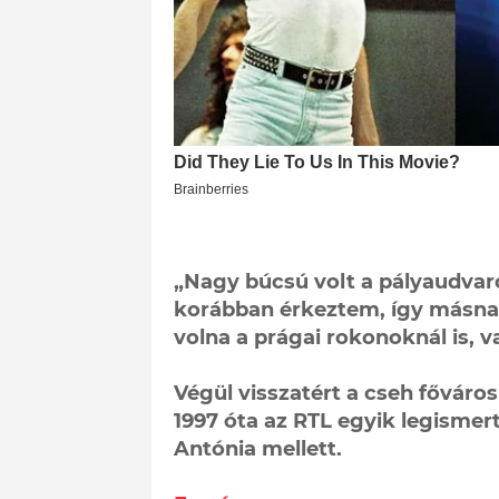
„Nagy búcsú volt a pályaudvaro
korábban érkeztem, így másn
volna a prágai rokonoknál is, 
Végül visszatért a cseh főváros
1997 óta az RTL egyik legismer
Antónia mellett.