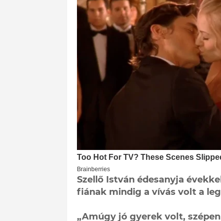
Szellő István édesanyja évekke
fiának mindig a vívás volt a le
„Amúgy jó gyerek volt, szépen 