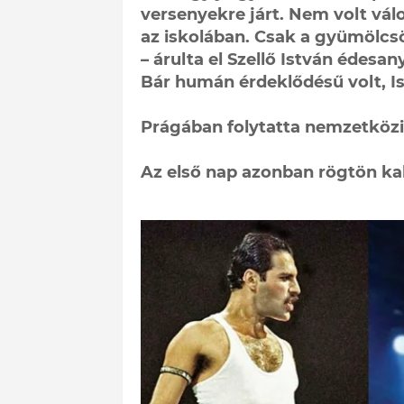
versenyekre járt. Nem volt vál
az iskolában. Csak a gyümölcs
– árulta el Szellő István édesany
Bár humán érdeklődésű volt, I
Prágában folytatta nemzetközi
Az első nap azonban rögtön kal