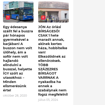
7
8
Egy édesanya
JÖN Az óriási
szállt fel a buszra
BÍRSÁGESŐ!
pár hónapos
CSAK 1 hete
gyermekével a
maradt annak,
karjában! A
akinek kertes
buszon nem volt
háza, hobbitelke
ülőhely, ám a
van!
sofőr nem volt
Elkezdődnek az
hajlandó
ellenőrzések.
elindulni a
TÖBB
busszal, helyette
SZÁZEZRES
ÍGY szólt az
BÍRSÁGOT
utasokhoz: -
VARRNAK A
Minden
nyakadba ha
elismerésünk
ennek a
érte!
szabálynak nem
fogsz megfelelni!
október 28, 2020
július 05, 2024