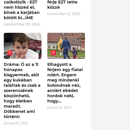
csókolózik - EZT
férje EZT tette
nem hiszed el,
közzé
kinek a karjában
november 01, 2024
kötött ki...ÍME
szeptember 09, 2024
5
6
Dráma: Ő az a 11
Elhagyott a
hónapos
férjem egy fiatal
kisgyermek, akit
nőért. Engem
egy kukában
meg mindenki
találtak és csak a
bolondnak néz,
szerencsének
amiért ebédet
köszönhető,
hordok neki,
hogy életben
hogy...
maradt.
június 01, 2021
Döbbenet ami
történt:
június 01, 2021