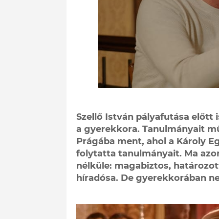
Szellő István pályafutása előtt
a gyerekkora. Tanulmányait m
Prágába ment, ahol a Károly 
folytatta tanulmányait. Ma azo
nélküle: magabiztos, határozott
híradósa. De gyerekkorában n