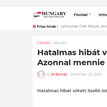
Főoldal
Itth
Friss hírek
Lefotózták Oláh Ibolyát, ami
Főoldal
Aktuális
Hatalmas hibát vé
Azonnal mennie 
by
Al Bundy
-
december 03, 2025
Hatalmas hibát vétett Szellő Is