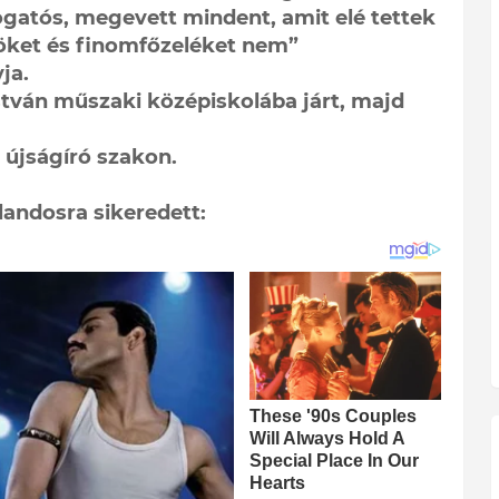
ogatós, megevett mindent, amit elé tettek
öket és finomfőzeléket nem”
ja.
stván műszaki középiskolába járt, majd
 újságíró szakon.
andosra sikeredett: