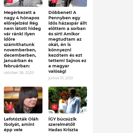
1
2
Megérkezett a
Döbbenet! A
nagy 4 hónapos
Pennyben egy
előrejelzés! Rég
idős házaspár állt
nem látott hideg
előttem a sorban
vár ránk! Ilyen
és sírt! Amikor
időre
megtudtam az
számíthatunk
okát, én is
novemberben,
könnyezni
decemberben,
kezdtem és ezt
januárban és
tettem! Sajnos ez
februárban:
a magyar
valóság!
október 28, 2020
június 01, 2021
3
4
Lefotózták Oláh
ÍGY búcsúzik
Ibolyát, amint
szerelmétől!
épp vele
Hadas Kriszta