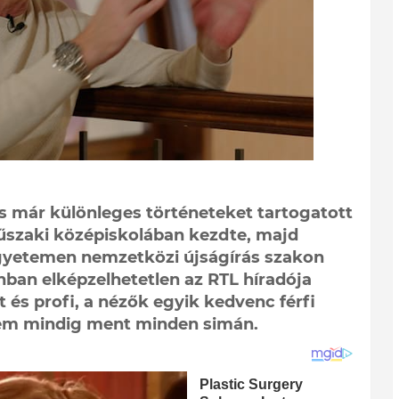
 is már különleges történeteket tartogatott
űszaki középiskolában kezdte, majd
Egyetemen nemzetközi újságírás szakon
nban elképzelhetetlen az RTL híradója
 és profi, a nézők egyik kedvenc férfi
em mindig ment minden simán.