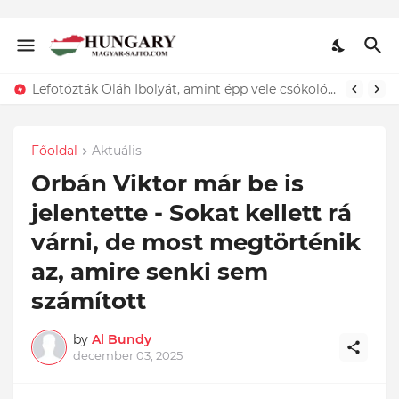
Lefotózták Oláh Ibolyát, amint épp vele csókolózik - EZT nem hiszed el, kinek a karjában kötött ki...ÍME
Főoldal
Aktuális
Orbán Viktor már be is
jelentette - Sokat kellett rá
várni, de most megtörténik
az, amire senki sem
számított
by
Al Bundy
december 03, 2025