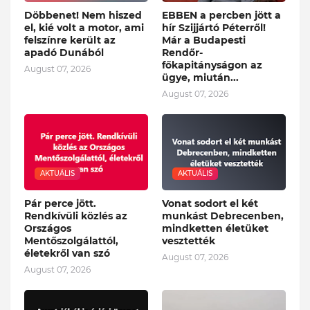
Döbbenet! Nem hiszed
EBBEN a percben jött a
el, kié volt a motor, ami
hír Szijjártó Péterről!
felszínre került az
Már a Budapesti
apadó Dunából
Rendőr-
főkapitányságon az
August 07, 2026
ügye, miután...
August 07, 2026
AKTUÁLIS
AKTUÁLIS
Pár perce jött.
Vonat sodort el két
Rendkívüli közlés az
munkást Debrecenben,
Országos
mindketten életüket
Mentőszolgálattól,
vesztették
életekről van szó
August 07, 2026
August 07, 2026