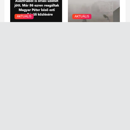
AKTUÁLIS
AKTUÁLIS
Ausztriából is óriási
Ítéletidő csap le az
üzenet jött. Már 86
országra pénteken:
ezren reagáltak Magyar
mutatjuk, hol kell
Péter késő esti
felkészülni a pusztításra
rendkívüli közlésére
August 07, 2026
August 07, 2026
AKTUÁLIS
AKTUÁLIS
Nagyon súlyos, most
Most jött: fertőzött víz
jött! Feljelentették
folyik a csapból, már
Magyar Pétert - EZZEL
1500 felett a
vádolják
megbetegedések
száma
August 07, 2026