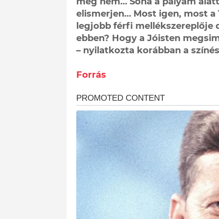
meg nem… Soha a pályám alatt
elismerjen… Most igen, most a
legjobb férfi mellékszereplője d
ebben? Hogy a Jóisten megsimo
– nyilatkozta korábban a színés
Forrás