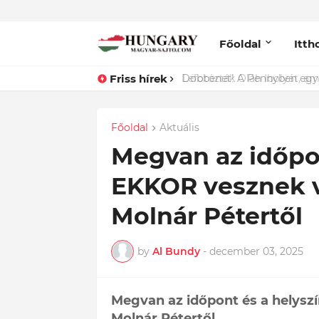
Főoldal
Itth
Friss hírek
Lefotózták Oláh Ibolyát, ami
Főoldal
Aktuális
Megvan az időpon
EKKOR vesznek v
Molnár Pétertől
by
Al Bundy
-
december 03, 2025
Megvan az időpont és a helysz
Molnár Pétertől