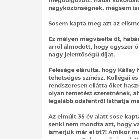
megdolgozott. Habár sokoldalú
nagyközönségnek, mégsem isme
Sosem kapta meg azt az elisme
Ez mélyen megviselte őt, habá
arról álmodott, hogy egyszer ő 
nagy jelentőségű díjat.
Felesége elárulta, hogy Kállay 
tehetséges színész. Kollégái é
rendszeresen ellátta őket has
olyan temetést szeretnének, ah
legalább odafentről láthatja m
Az elmúlt 35 év alatt sose kap
senki nem mondta azt, hogy vag
ismerjük már el őt?! Amikor mé