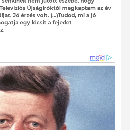
 senkinek nem jutott eszébe, hogy
 Televíziós Újságíróktól megkaptam az év
íjat. Jó érzés volt. (…)Tudod, mi a jó
gatja egy kicsit a fejedet
z.