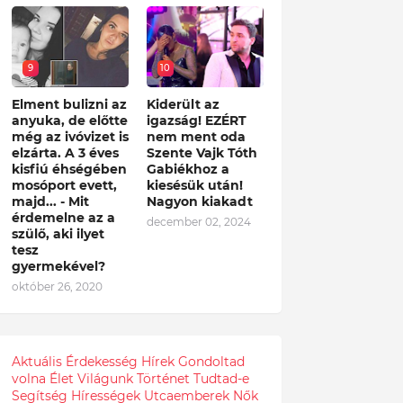
9
10
Elment bulizni az
Kiderült az
anyuka, de előtte
igazság! EZÉRT
még az ivóvizet is
nem ment oda
elzárta. A 3 éves
Szente Vajk Tóth
kisfiú éhségében
Gabiékhoz a
mosóport evett,
kiesésük után!
majd... - Mit
Nagyon kiakadt
érdemelne az a
december 02, 2024
szülő, aki ilyet
tesz
gyermekével?
október 26, 2020
Aktuális
Érdekesség
Hírek
Gondoltad
volna
Élet
Világunk
Történet
Tudtad-e
Segítség
Hírességek
Utcaemberek
Nők