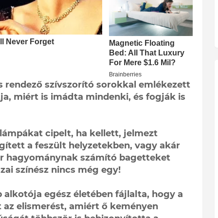
s rendező szívszorító sorokkal emlékezett
ja, miért is imádta mindenki, és fogják is
lámpákat cipelt, ha kellett, jelmezt
egített a feszült helyzetekben, vagy akár
ár hagyománynak számító bagetteket
zai színész nincs még egy!
lkotója egész életében fájlalta, hogy a
 az elismerést, amiért ő keményen