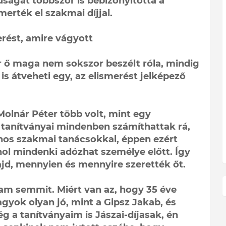
ságát többször is bebizonyította a
rték el szakmai díjjal.
rést, amire vágyott
r ő maga nem sokszor beszélt róla, mindig
is átveheti egy, az elismerést jelképező
Molnár Péter több volt, mint egy
s tanítványai mindenben számíthattak rá,
znos szakmai tanácsokkal, éppen ezért
ol mindenki adózhat személye előtt. Így
ajd, mennyien és mennyire szerették őt.
tam semmit. Miért van az, hogy 35 éve
yok olyan jó, mint a Gipsz Jakab, és
g a tanítványaim is Jászai-díjasak, én