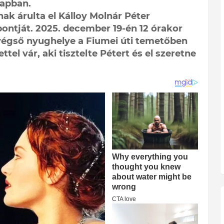
napban.
ak árulta el Kálloy Molnár Péter
ontját. 2025. december 19-én 12 órakor
 végső nyughelye a Fiumei úti temetőben
ttel vár, aki tisztelte Pétert és el szeretne