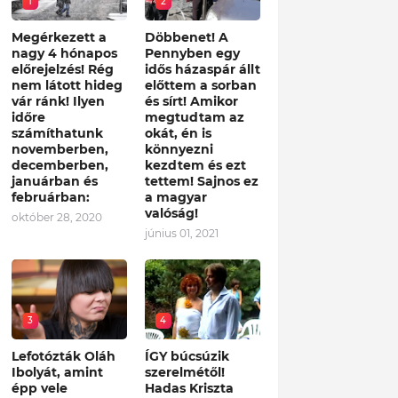
1
2
Megérkezett a
Döbbenet! A
nagy 4 hónapos
Pennyben egy
előrejelzés! Rég
idős házaspár állt
nem látott hideg
előttem a sorban
vár ránk! Ilyen
és sírt! Amikor
időre
megtudtam az
számíthatunk
okát, én is
novemberben,
könnyezni
decemberben,
kezdtem és ezt
januárban és
tettem! Sajnos ez
februárban:
a magyar
valóság!
október 28, 2020
június 01, 2021
3
4
Lefotózták Oláh
ÍGY búcsúzik
Ibolyát, amint
szerelmétől!
épp vele
Hadas Kriszta