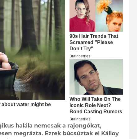
gikus halála nemcsak a rajongókat,
esen megrázta. Ezrek búcsúztak el Kálloy