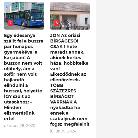
7
8
Egy édesanya
JÖN Az óriási
szállt fel a buszra
BÍRSÁGESŐ!
pár hónapos
CSAK 1 hete
gyermekével a
maradt annak,
karjában! A
akinek kertes
buszon nem volt
háza, hobbitelke
ülőhely, ám a
van!
sofőr nem volt
Elkezdődnek az
hajlandó
ellenőrzések.
elindulni a
TÖBB
busszal, helyette
SZÁZEZRES
ÍGY szólt az
BÍRSÁGOT
utasokhoz: -
VARRNAK A
Minden
nyakadba ha
elismerésünk
ennek a
érte!
szabálynak nem
fogsz megfelelni!
október 28, 2020
július 05, 2024