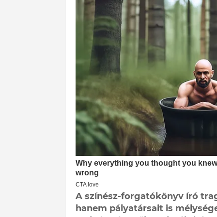
A színész-forgatókönyv író tra
hanem pályatársait is mélység