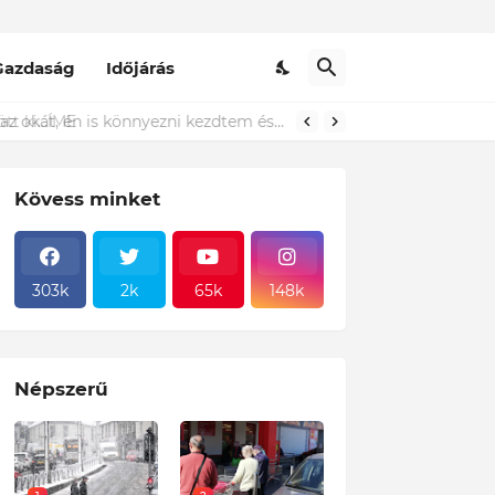
Gazdaság
Időjárás
t ki...ÍME
Kövess minket
303k
2k
65k
148k
Népszerű