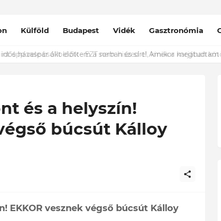
on
Külföld
Budapest
Vidék
Gasztronómia
nt épp vele csókolózik - EZT nem hiszed el, kinek a karjában kötöt
t és a helyszín!
égső búcsút Kálloy
ín! EKKOR vesznek végső búcsút Kálloy