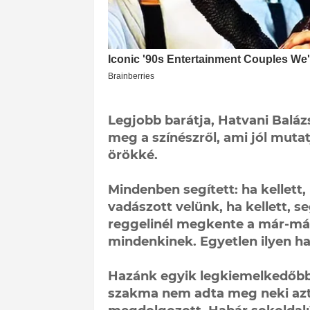
Legjobb barátja, Hatvani Baláz
meg a színészről, ami jól mutat
örökké.
Mindenben segített: ha kellett, 
vadászott velünk, ha kellett, s
reggelinél megkente a már-m
mindenkinek. Egyetlen ilyen ha
Hazánk egyik legkiemelkedőbb a
szakma nem adta meg neki azt