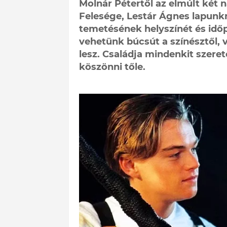
Molnár Pétertől az elmúlt két 
Felesége, Lestár Ágnes lapunkn
temetésének helyszínét és időp
vehetünk búcsút a színésztől,
lesz. Családja mindenkit szerete
köszönni tőle.