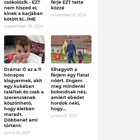
csókolózik - EZT
férje EZT tette
nem hiszed el,
közzé
kinek a karjában
november 01, 2024
kötött ki...ÍME
szeptember 09, 2024
5
6
Dráma: Ő az a 11
Elhagyott a
hónapos
férjem egy fiatal
kisgyermek, akit
nőért. Engem
egy kukában
meg mindenki
találtak és csak a
bolondnak néz,
szerencsének
amiért ebédet
köszönhető,
hordok neki,
hogy életben
hogy...
maradt.
június 01, 2021
Döbbenet ami
történt:
június 01, 2021