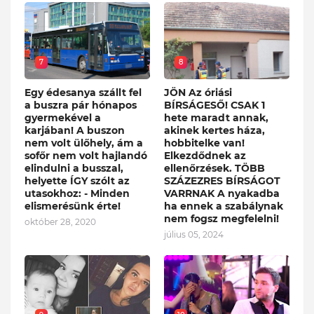
7
8
Egy édesanya szállt fel
JÖN Az óriási
a buszra pár hónapos
BÍRSÁGESŐ! CSAK 1
gyermekével a
hete maradt annak,
karjában! A buszon
akinek kertes háza,
nem volt ülőhely, ám a
hobbitelke van!
sofőr nem volt hajlandó
Elkezdődnek az
elindulni a busszal,
ellenőrzések. TÖBB
helyette ÍGY szólt az
SZÁZEZRES BÍRSÁGOT
utasokhoz: - Minden
VARRNAK A nyakadba
elismerésünk érte!
ha ennek a szabálynak
nem fogsz megfelelni!
október 28, 2020
július 05, 2024