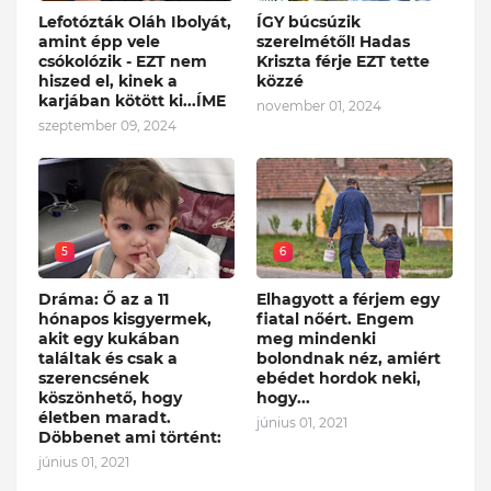
Lefotózták Oláh Ibolyát,
ÍGY búcsúzik
amint épp vele
szerelmétől! Hadas
csókolózik - EZT nem
Kriszta férje EZT tette
hiszed el, kinek a
közzé
karjában kötött ki...ÍME
november 01, 2024
szeptember 09, 2024
5
6
Dráma: Ő az a 11
Elhagyott a férjem egy
hónapos kisgyermek,
fiatal nőért. Engem
akit egy kukában
meg mindenki
találtak és csak a
bolondnak néz, amiért
szerencsének
ebédet hordok neki,
köszönhető, hogy
hogy...
életben maradt.
június 01, 2021
Döbbenet ami történt:
június 01, 2021