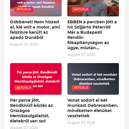
AKTUÁLIS
AKTUÁLIS
Döbbenet! Nem hiszed
EBBEN a percben jött a
el, kié volt a motor, ami
hír Szijjártó Péterről!
felszínre került az
Már a Budapesti
apadó Dunából
Rendőr-
főkapitányságon az
August 07, 2026
ügye, miután...
August 07, 2026
AKTUÁLIS
AKTUÁLIS
Pár perce jött.
Vonat sodort el két
Rendkívüli közlés az
munkást Debrecenben,
Országos
mindketten életüket
Mentőszolgálattól,
vesztették
életekről van szó
August 07, 2026
August 07, 2026