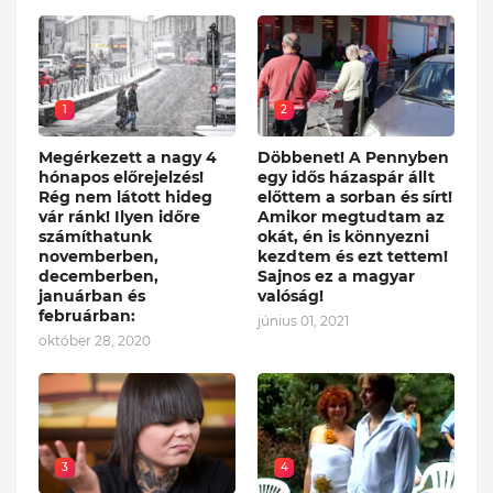
1
2
Megérkezett a nagy 4
Döbbenet! A Pennyben
hónapos előrejelzés!
egy idős házaspár állt
Rég nem látott hideg
előttem a sorban és sírt!
vár ránk! Ilyen időre
Amikor megtudtam az
számíthatunk
okát, én is könnyezni
novemberben,
kezdtem és ezt tettem!
decemberben,
Sajnos ez a magyar
januárban és
valóság!
februárban:
június 01, 2021
október 28, 2020
3
4