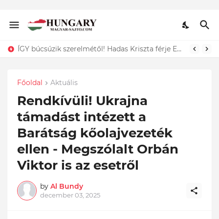
ÍGY búcsúzik szerelmétől! Hadas Kriszta férje EZT tette közzé
Főoldal
Aktuális
Rendkívüli! Ukrajna
támadást intézett a
Barátság kőolajvezeték
ellen - Megszólalt Orbán
Viktor is az esetről
by
Al Bundy
december 03, 2025