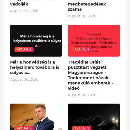
vádolják
megbetegedések
száma
August 07, 2026
August 06, 2026
AKTUÁLIS
AKTUÁLIS
Már a honvédség is a
Tragédia! Óriási
helyszínen: továbbra is
pusztítást végzett
súlyos a...
Magyarországon -
Tönkrement házak,
August 06, 2026
menekülő emberek -
videó
August 06, 2026
AKTUÁLIS
AKTUÁLIS