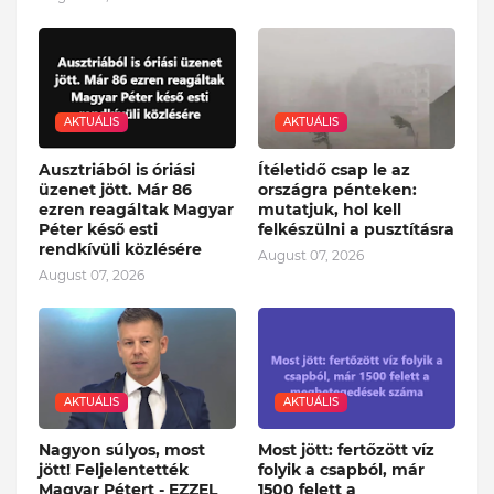
AKTUÁLIS
AKTUÁLIS
Ausztriából is óriási
Ítéletidő csap le az
üzenet jött. Már 86
országra pénteken:
ezren reagáltak Magyar
mutatjuk, hol kell
Péter késő esti
felkészülni a pusztításra
rendkívüli közlésére
August 07, 2026
August 07, 2026
AKTUÁLIS
AKTUÁLIS
Nagyon súlyos, most
Most jött: fertőzött víz
jött! Feljelentették
folyik a csapból, már
Magyar Pétert - EZZEL
1500 felett a