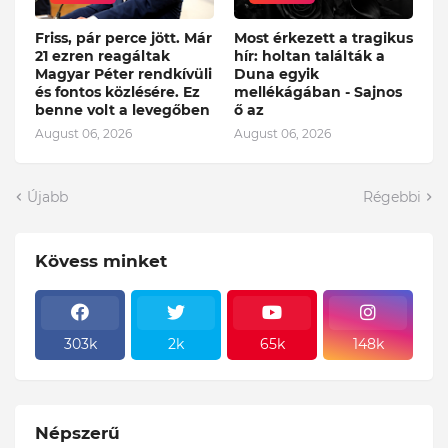
Friss, pár perce jött. Már
Most érkezett a tragikus
21 ezren reagáltak
hír: holtan találták a
Magyar Péter rendkívüli
Duna egyik
és fontos közlésére. Ez
mellékágában - Sajnos
benne volt a levegőben
ő az
August 06, 2026
August 06, 2026
Újabb
Régebbi
Kövess minket
303k
2k
65k
148k
Népszerű