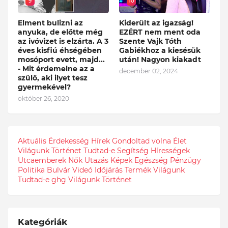
9
10
Elment bulizni az
Kiderült az igazság!
anyuka, de előtte még
EZÉRT nem ment oda
az ivóvizet is elzárta. A 3
Szente Vajk Tóth
éves kisfiú éhségében
Gabiékhoz a kiesésük
mosóport evett, majd...
után! Nagyon kiakadt
- Mit érdemelne az a
december 02, 2024
szülő, aki ilyet tesz
gyermekével?
október 26, 2020
Aktuális
Érdekesség
Hírek
Gondoltad volna
Élet
Világunk
Történet
Tudtad-e
Segítség
Hírességek
Utcaemberek
Nők
Utazás
Képek
Egészség
Pénzügy
Politika
Bulvár
Videó
Időjárás
Termék
Világunk
Tudtad-e
ghg
Világunk Történet
Kategóriák