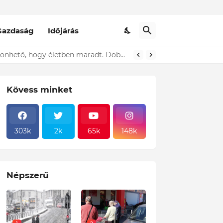
Gazdaság
Időjárás
ok neki, hogy...
Kövess minket
303k
2k
65k
148k
Népszerű