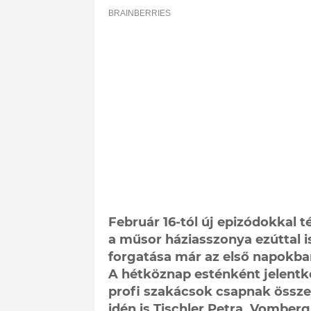
Február 16-tól új epizódokkal t
a műsor háziasszonya ezúttal i
forgatása már az első napokban
A hétköznap esténként jelent
profi szakácsok csapnak össze
idén is Tischler Petra, Vomber