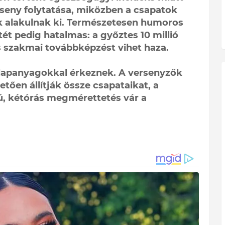
rseny folytatása, miközben a csapatok
ek alakulnak ki. Természetesen humoros
tét pedig hatalmas: a győztes 10 millió
es szakmai továbbképzést vihet haza.
 alapanyagokkal érkeznek. A versenyzők
ően állítják össze csapataikat, a
, kétórás megmérettetés vár a