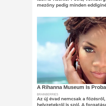
mezőny pedig minden eddiginél
Az új évad nemcsak a főzésről,
helyzetekről is szól. A forgatá