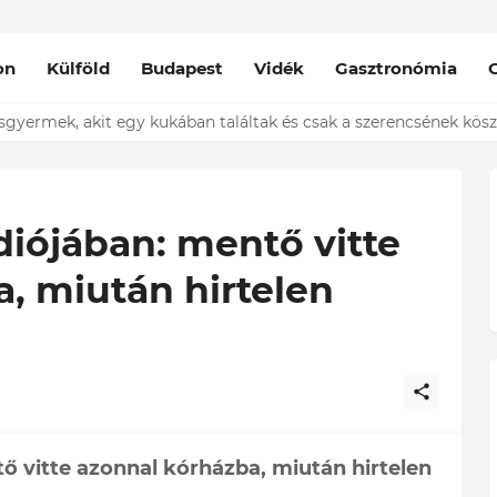
on
Külföld
Budapest
Vidék
Gasztronómia
al nőért. Engem meg mindenki bolondnak néz, amiért ebédet hord
iójában: mentő vitte
, miután hirtelen
 vitte azonnal kórházba, miután hirtelen