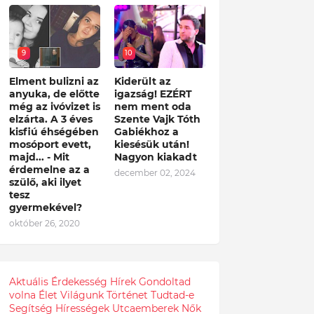
9
10
Elment bulizni az
Kiderült az
anyuka, de előtte
igazság! EZÉRT
még az ivóvizet is
nem ment oda
elzárta. A 3 éves
Szente Vajk Tóth
kisfiú éhségében
Gabiékhoz a
mosóport evett,
kiesésük után!
majd... - Mit
Nagyon kiakadt
érdemelne az a
december 02, 2024
szülő, aki ilyet
tesz
gyermekével?
október 26, 2020
Aktuális
Érdekesség
Hírek
Gondoltad
volna
Élet
Világunk
Történet
Tudtad-e
Segítség
Hírességek
Utcaemberek
Nők