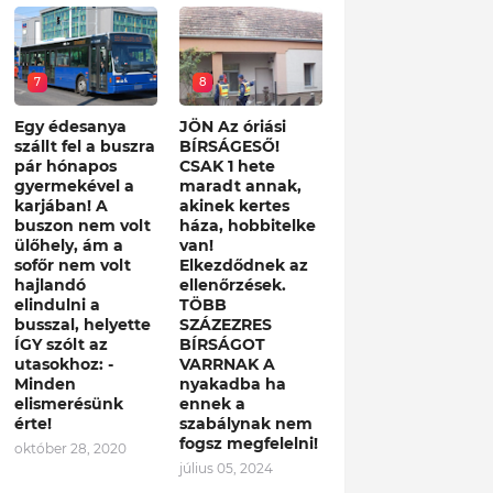
7
8
Egy édesanya
JÖN Az óriási
szállt fel a buszra
BÍRSÁGESŐ!
pár hónapos
CSAK 1 hete
gyermekével a
maradt annak,
karjában! A
akinek kertes
buszon nem volt
háza, hobbitelke
ülőhely, ám a
van!
sofőr nem volt
Elkezdődnek az
hajlandó
ellenőrzések.
elindulni a
TÖBB
busszal, helyette
SZÁZEZRES
ÍGY szólt az
BÍRSÁGOT
utasokhoz: -
VARRNAK A
Minden
nyakadba ha
elismerésünk
ennek a
érte!
szabálynak nem
fogsz megfelelni!
október 28, 2020
július 05, 2024