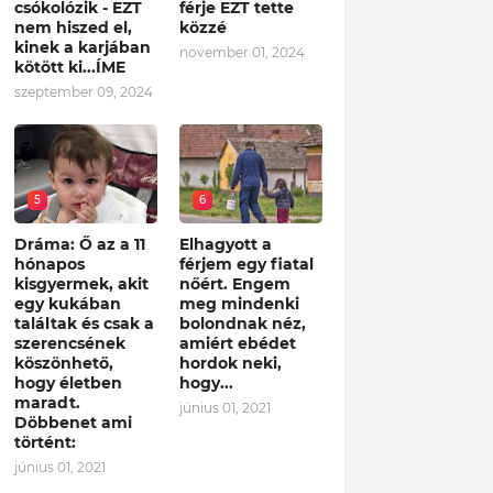
csókolózik - EZT
férje EZT tette
nem hiszed el,
közzé
kinek a karjában
november 01, 2024
kötött ki...ÍME
szeptember 09, 2024
5
6
Dráma: Ő az a 11
Elhagyott a
hónapos
férjem egy fiatal
kisgyermek, akit
nőért. Engem
egy kukában
meg mindenki
találtak és csak a
bolondnak néz,
szerencsének
amiért ebédet
köszönhető,
hordok neki,
hogy életben
hogy...
maradt.
június 01, 2021
Döbbenet ami
történt:
június 01, 2021