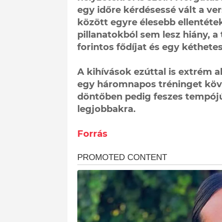
egy időre kérdésessé vált a ve
között egyre élesebb ellentét
pillanatokból sem lesz hiány, a 
forintos fődíjat és egy kéthet
A kihívások ezúttal is extrém
egy háromnapos tréninget követ
döntőben pedig feszes tempójú
legjobbakra.
Forrás