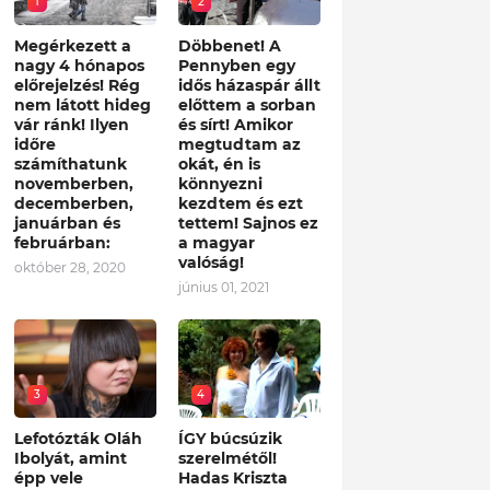
1
2
Megérkezett a
Döbbenet! A
nagy 4 hónapos
Pennyben egy
előrejelzés! Rég
idős házaspár állt
nem látott hideg
előttem a sorban
vár ránk! Ilyen
és sírt! Amikor
időre
megtudtam az
számíthatunk
okát, én is
novemberben,
könnyezni
decemberben,
kezdtem és ezt
januárban és
tettem! Sajnos ez
februárban:
a magyar
valóság!
október 28, 2020
június 01, 2021
3
4
Lefotózták Oláh
ÍGY búcsúzik
Ibolyát, amint
szerelmétől!
épp vele
Hadas Kriszta