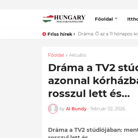
Főoldal
Itth
Friss hírek
Elhagyott a férjem egy fiat
Főoldal
Aktuális
Dráma a TV2 stúd
azonnal kórházba
rosszul lett és...
by
Al Bundy
-
február 02, 2026
Dráma a TV2 stúdiójában: mentő
rosszul lett és...