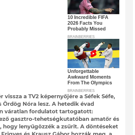
ér vissza a TV2 képernyőjére a Séfek Séfe,
s Ördög Nóra lesz. A hetedik évad
 váratlan fordulatot tartogatott:
kező gasztro-tehetségkutatóban amatőr és
, hogy lenyűgözzék a zsűrit. A döntéseket
g Frigyes és Krausz Gábor hozzák meg, a