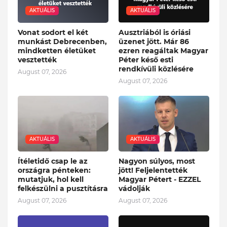
AKTUÁLIS
AKTUÁLIS
Vonat sodort el két
Ausztriából is óriási
munkást Debrecenben,
üzenet jött. Már 86
mindketten életüket
ezren reagáltak Magyar
vesztették
Péter késő esti
rendkívüli közlésére
August 07, 2026
August 07, 2026
AKTUÁLIS
AKTUÁLIS
Ítéletidő csap le az
Nagyon súlyos, most
országra pénteken:
jött! Feljelentették
mutatjuk, hol kell
Magyar Pétert - EZZEL
felkészülni a pusztításra
vádolják
August 07, 2026
August 07, 2026