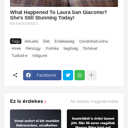
Tags
Aktuális
Élet
Érdekesség
Gondoltad volna
Hírek
Pénzügy
Politika
Segítség
Történet
Tudtad-e
Világunk
Facebook
Ez is érdekes
Az összes megtekintése