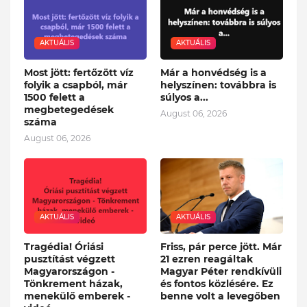
AKTUÁLIS
AKTUÁLIS
Most jött: fertőzött víz
Már a honvédség is a
folyik a csapból, már
helyszínen: továbbra is
1500 felett a
súlyos a...
megbetegedések
August 06, 2026
száma
August 06, 2026
AKTUÁLIS
AKTUÁLIS
Tragédia! Óriási
Friss, pár perce jött. Már
pusztítást végzett
21 ezren reagáltak
Magyarországon -
Magyar Péter rendkívüli
Tönkrement házak,
és fontos közlésére. Ez
menekülő emberek -
benne volt a levegőben