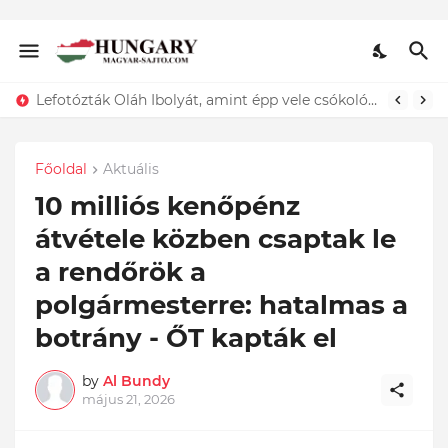
Lefotózták Oláh Ibolyát, amint épp vele csókolózik - EZT nem hiszed el, kinek a karjában kötött ki...ÍME
Főoldal
Aktuális
10 milliós kenőpénz
átvétele közben csaptak le
a rendőrök a
polgármesterre: hatalmas a
botrány - ŐT kapták el
by
Al Bundy
május 21, 2026